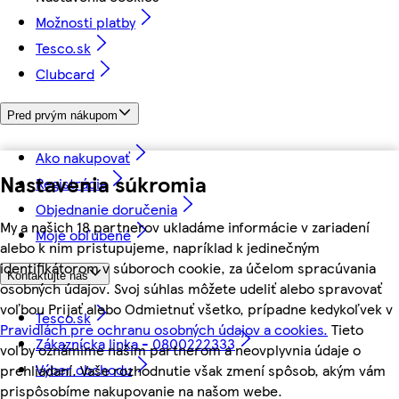
Možnosti platby
Tesco.sk
Clubcard
Pred prvým nákupom
Ako nakupovať
Nastavenia súkromia
Registrácia
Objednanie doručenia
My a našich 18 partnerov ukladáme informácie v zariadení
Moje obľúbené
alebo k nim pristupujeme, napríklad k jedinečným
identifikátorom v súboroch cookie, za účelom spracúvania
Kontaktujte nás
osobných údajov. Svoj súhlas môžete udeliť alebo spravovať
voľbou Prijať alebo Odmietnuť všetko, prípadne kedykoľvek v
Tesco.sk
Pravidlách pre ochranu osobných údajov a cookies.
Tieto
Zákaznícka linka - 0800222333
voľby oznámime našim partnerom a neovplyvnia údaje o
Výber obchodu
prehliadaní. Vaše rozhodnutie však zmení spôsob, akým vám
prispôsobíme nakupovanie na našom webe.