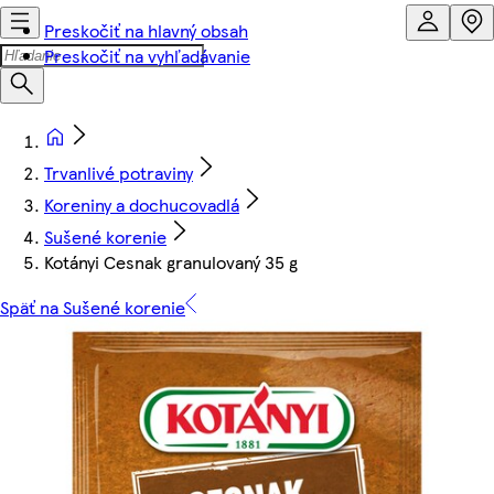
Preskočiť na hlavný obsah
Preskočiť na vyhľadávanie
Trvanlivé potraviny
Koreniny a dochucovadlá
Sušené korenie
Kotányi Cesnak granulovaný 35 g
Späť na Sušené korenie