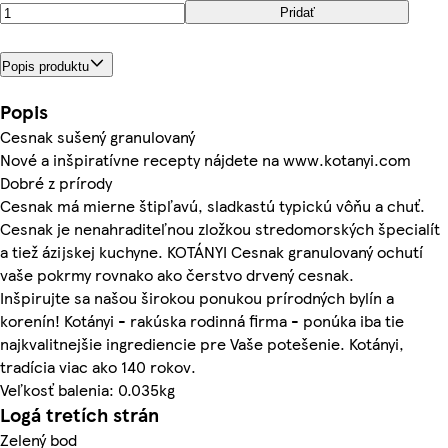
Pridať
Popis produktu
Popis
Cesnak sušený granulovaný
Nové a inšpiratívne recepty nájdete na www.kotanyi.com
Dobré z prírody
Cesnak má mierne štipľavú, sladkastú typickú vôňu a chuť.
Cesnak je nenahraditeľnou zložkou stredomorských špecialít
a tiež ázijskej kuchyne. KOTÁNYI Cesnak granulovaný ochutí
vaše pokrmy rovnako ako čerstvo drvený cesnak.
Inšpirujte sa našou širokou ponukou prírodných bylín a
korenín! Kotányi - rakúska rodinná firma - ponúka iba tie
najkvalitnejšie ingrediencie pre Vaše potešenie. Kotányi,
tradícia viac ako 140 rokov.
Veľkosť balenia: 0.035kg
Logá tretích strán
Zelený bod