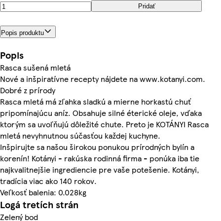
Pridať
Popis produktu
Popis
Rasca sušená mletá
Nové a inšpiratívne recepty nájdete na www.kotanyi.com.
Dobré z prírody
Rasca mletá má zľahka sladkú a mierne horkastú chuť
pripomínajúcu aníz. Obsahuje silné éterické oleje, vďaka
ktorým sa uvoľňujú dôležité chute. Preto je KOTÁNYI Rasca
mletá nevyhnutnou súčasťou každej kuchyne.
Inšpirujte sa našou širokou ponukou prírodných bylín a
korenín! Kotányi - rakúska rodinná firma - ponúka iba tie
najkvalitnejšie ingrediencie pre vaše potešenie. Kotányi,
tradícia viac ako 140 rokov.
Veľkosť balenia: 0.028kg
Logá tretích strán
Zelený bod