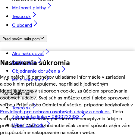
Možnosti platby
Tesco.sk
Clubcard
Pred prvým nákupom
Ako nakupovať
Nastavenia súkromia
Registrácia
Objednanie doručenia
My a našich 18 partnerov ukladáme informácie v zariadení
Moje obľúbené
alebo k nim pristupujeme, napríklad k jedinečným
identifikátorom v súboroch cookie, za účelom spracúvania
Kontaktujte nás
osobných údajov. Svoj súhlas môžete udeliť alebo spravovať
voľbou Prijať alebo Odmietnuť všetko, prípadne kedykoľvek v
Tesco.sk
Pravidlách pre ochranu osobných údajov a cookies.
Tieto
Zákaznícka linka - 0800222333
voľby oznámime našim partnerom a neovplyvnia údaje o
Výber obchodu
prehliadaní. Vaše rozhodnutie však zmení spôsob, akým vám
prispôsobíme nakupovanie na našom webe.