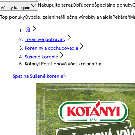
Nakupujte teraz
Obľúbené
Špeciálne ponuky
O
Všetky kategórie
Top ponuky
Ovocie, zelenina
Mliečne výrobky a vajcia
Pekáreň
Mä
Trvanlivé potraviny
Koreniny a dochucovadlá
Sušené korenie
Kotányi Petržlenová vňať krájaná 7 g
Späť na Sušené korenie