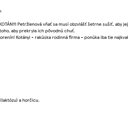
m
OTÁNYI Petržlenová vňať sa musí obzvlášť šetrne sušiť, aby jej
 toho, aby prekryla ich pôvodnú chuť.
renín! Kotányi - rakúska rodinná firma - ponúka iba tie najkval
(laktózu) a horčicu.