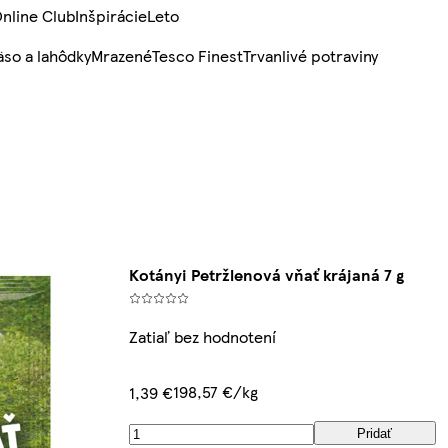
nline Club
Inšpirácie
Leto
so a lahôdky
Mrazené
Tesco Finest
Trvanlivé potraviny
Kotányi Petržlenová vňať krájaná 7 g
Zatiaľ bez hodnotení
198,57 €/kg
1,39 €
Pridať