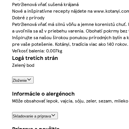
Petržlenová vňať sušená krájaná
Nové a inšpiratívne recepty nájdete na www.kotanyi.co
Dobré z prírody
Petržlenová vňať má silnú vôňu a jemne korenistú chuť. K
a uvoľnila sa až v priebehu varenia. Obohatí pokrmy bez
Inšpirujte sa našou širokou ponukou prírodných bylín a ko
pre vaše potešenie. Kotányi, tradícia viac ako 140 rokov.
Veľkosť balenia: 0.007kg
Logá tretích strán
Zelený bod
Zloženie
Informácie o alergénoch
Môže obsahovať lepok, vajcia, sóju, zeler, sezam, mlieko 
Skladovanie a príprava
Príprava a použitie