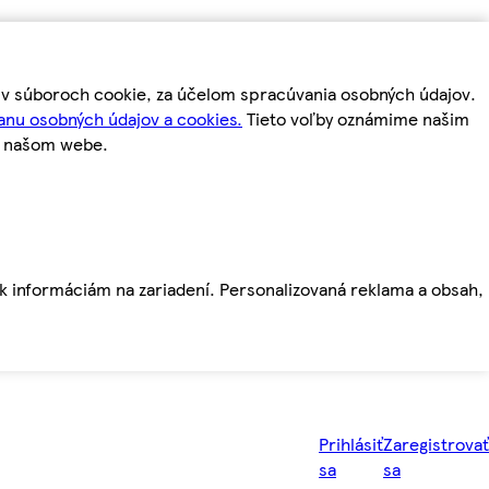
m v súboroch cookie, za účelom spracúvania osobných údajov.
anu osobných údajov a cookies.
Tieto voľby oznámime našim
a našom webe.
ť k informáciám na zariadení. Personalizovaná reklama a obsah,
Prihlásiť
Zaregistrovať
sa
sa