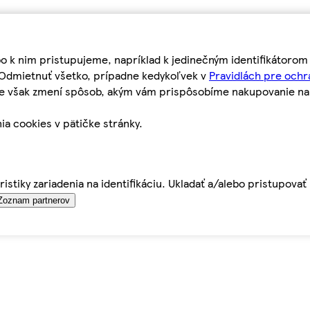
bo k nim pristupujeme, napríklad k jedinečným identifikátoro
o Odmietnuť všetko, prípadne kedykoľvek v
Pravidlách pre ochr
tie však zmení spôsob, akým vám prispôsobíme nakupovanie n
ia cookies v pätičke stránky.
istiky zariadenia na identifikáciu. Ukladať a/alebo pristupova
Zoznam partnerov