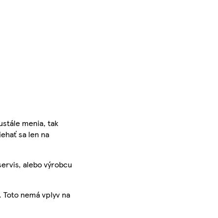
ustále menia, tak
iehať sa len na
servis, alebo výrobcu
. Toto nemá vplyv na