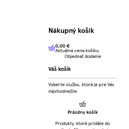
Nákupný košík
0,00 €
Aktuálna cena košíku
0,00 €
Aktuálna cena košíku
Objednať dodanie
Váš košík
Vyberte službu, ktorá je pre Vás
najvhodnejšie
Prázdny košík
Produkty, ktoré pridáte do