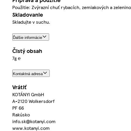
Použitie: Zvýrazní chuť rybacích, zemiakových a zeleni
Skladovanie
Skladujte v suchu.
Ďalšie informácie
Čistý obsah
7g ℮
Kontaktná adresa
Vrátiť
KOTÁNYI GmbH
A-2120 Wolkersdorf
PF 66
Rakúsko
info.sk@kotanyi.com
www.kotanyi.com