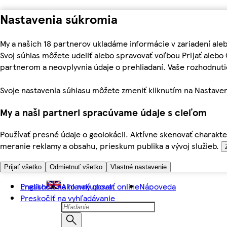
Nastavenia súkromia
My a našich 18 partnerov ukladáme informácie v zariadení ale
Svoj súhlas môžete udeliť alebo spravovať voľbou Prijať aleb
partnerom a neovplyvnia údaje o prehliadaní. Vaše rozhodnu
Svoje nastavenia súhlasu môžete zmeniť kliknutím na Nastaven
My a naši partneri spracúvame údaje s cieľom
Používať presné údaje o geolokácii. Aktívne skenovať charakter
meranie reklamy a obsahu, prieskum publika a vývoj služieb.
Prijať všetko
Odmietnuť všetko
Vlastné nastavenie
Preskočiť na hlavný obsah
English
Ako nakupovať online
Nápoveda
Preskočiť na vyhľadávanie