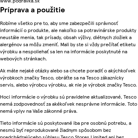
www.podravka.sk
Príprava a použitie
Robíme všetko pre to, aby sme zabezpečili správnosť
informácií o produkte, ale nakoľko sa potravinárske produkty
neustále menia, tak prísady, obsah výživy, diétnych zložiek a
alergénov sa môžu zmeniť. Mali by ste si vždy prečítať etiketu
výrobku a nespoliehať sa len na informácie poskytnuté na
webových stránkach.
Ak máte nejaké otázky alebo sa chcete poradiť o akýchkoľvek
výrobkoch značky Tesco, obráťte sa na Tesco zákaznícky
servis, alebo výrobcu výrobku, ak nie je výrobok značky Tesco.
Hoci informácie o výrobku sú pravidelne aktualizované, Tesco
nemá zodpovednosť za akékoľvek nesprávne informácie. Toto
nemá vplyv na Vaše zákonné práva.
Tieto informácie sú poskytované iba pre osobnú potrebu, a
nesmú byť reprodukované žiadnym spôsobom bez
predchádzajúceho súhlasu Tesco Stores Limited ani bez