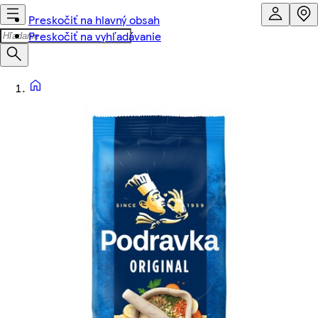
Preskočiť na hlavný obsah
Preskočiť na vyhľadávanie