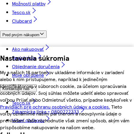
Možnosti platby
Tesco.sk
Clubcard
Pred prvým nákupom
Ako nakupovať
Nastavenia súkromia
Registrácia
Objednanie doručenia
My a našich 18 partnerov ukladáme informácie v zariadení
Moje obľúbené
alebo k nim pristupujeme, napríklad k jedinečným
identifikátorom v súboroch cookie, za účelom spracúvania
Kontaktujte nás
osobných údajov. Svoj súhlas môžete udeliť alebo spravovať
voľbou Prijať alebo Odmietnuť všetko, prípadne kedykoľvek v
Tesco.sk
Pravidlách pre ochranu osobných údajov a cookies.
Tieto
Zákaznícka linka - 0800222333
voľby oznámime našim partnerom a neovplyvnia údaje o
Výber obchodu
prehliadaní. Vaše rozhodnutie však zmení spôsob, akým vám
prispôsobíme nakupovanie na našom webe.