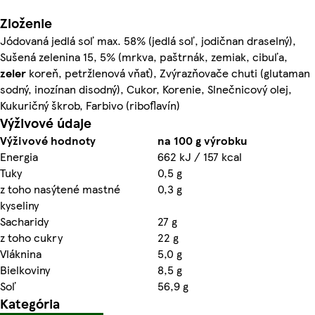
Zloženie
Jódovaná jedlá soľ max. 58% (jedlá soľ, jodičnan draselný),
Sušená zelenina 15, 5% (mrkva, paštrnák, zemiak, cibuľa,
zeler
koreň, petržlenová vňať), Zvýrazňovače chuti (glutaman
sodný, inozínan disodný), Cukor, Korenie, Slnečnicový olej,
Kukuričný škrob, Farbivo (riboflavín)
Výživové údaje
Výživové hodnoty
na 100 g výrobku
Energia
662 kJ / 157 kcal
Tuky
0,5 g
z toho nasýtené mastné
0,3 g
kyseliny
Sacharidy
27 g
z toho cukry
22 g
Vláknina
5,0 g
Bielkoviny
8,5 g
Soľ
56,9 g
Kategória