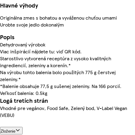
Hlavné výhody
Originálna zmes s bohatou a vyváženou chuťou umami
Urobte svoje jedlo dokonalým
Popis
Dehydrovaný výrobok
Viac inšpirácií nájdete tu: viď QR kód.
Starostlivo vytvorená receptúra z vysoko kvalitných
ingrediencií, zeleniny a korenín.*
Na výrobu tohto balenia bolo použitých 775 g čerstvej
zeleniny.*
*Balenie obsahuje 77,5 g sušenej zeleniny. Na 166 porcií.
Veľkosť balenia: 0.5kg
Logá tretích strán
Vhodné pre vegánov, Food Safe, Zelený bod, V-Label Vegan
(VEBU)
Zloženie