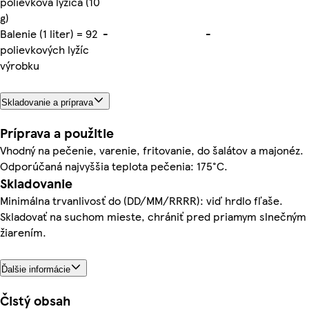
polievková lyžica (10
g)
Balenie (1 liter) = 92
-
-
polievkových lyžíc
výrobku
Skladovanie a príprava
Príprava a použitie
Vhodný na pečenie, varenie, fritovanie, do šalátov a majonéz.
Odporúčaná najvyššia teplota pečenia: 175°C.
Skladovanie
Minimálna trvanlivosť do (DD/MM/RRRR): viď hrdlo fľaše.
Skladovať na suchom mieste, chrániť pred priamym slnečným
žiarením.
Ďalšie informácie
Čistý obsah