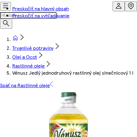
Preskočiť na hlavný obsah
Preskočiť na vyhľadávanie
Trvanlivé potraviny
Olej a Ocot
Rastlinné oleje
Vénusz Jedlý jednodruhový rastlinný olej slnečnicový 1 l
Späť na Rastlinné oleje