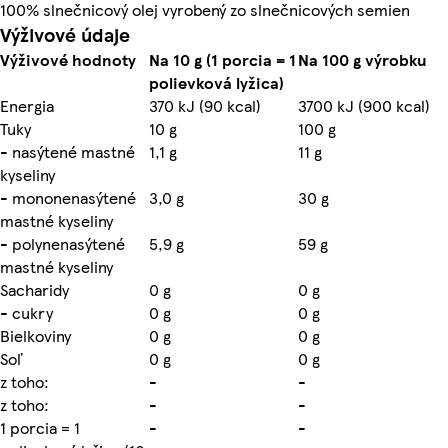
100% slnečnicový olej vyrobený zo slnečnicových semien
Výživové údaje
Výživové hodnoty
Na 10 g (1 porcia = 1
Na 100 g výrobku
polievková lyžica)
Energia
370 kJ (90 kcal)
3700 kJ (900 kcal)
Tuky
10 g
100 g
- nasýtené mastné
1,1 g
11 g
kyseliny
- mononenasýtené
3,0 g
30 g
mastné kyseliny
- polynenasýtené
5,9 g
59 g
mastné kyseliny
Sacharidy
0 g
0 g
- cukry
0 g
0 g
Bielkoviny
0 g
0 g
Soľ
0 g
0 g
z toho:
-
-
z toho:
-
-
1 porcia = 1
-
-