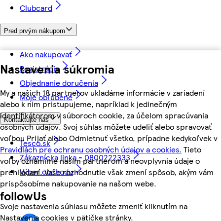
Clubcard
Pred prvým nákupom
Ako nakupovať
Nastavenia súkromia
Registrácia
Objednanie doručenia
My a našich 18 partnerov ukladáme informácie v zariadení
Moje obľúbené
alebo k nim pristupujeme, napríklad k jedinečným
identifikátorom v súboroch cookie, za účelom spracúvania
Kontaktujte nás
osobných údajov. Svoj súhlas môžete udeliť alebo spravovať
voľbou Prijať alebo Odmietnuť všetko, prípadne kedykoľvek v
Tesco.sk
Pravidlách pre ochranu osobných údajov a cookies.
Tieto
Zákaznícka linka - 0800222333
voľby oznámime našim partnerom a neovplyvnia údaje o
Výber obchodu
prehliadaní. Vaše rozhodnutie však zmení spôsob, akým vám
prispôsobíme nakupovanie na našom webe.
followUs
Svoje nastavenia súhlasu môžete zmeniť kliknutím na
Nastavenia cookies v pätičke stránky.