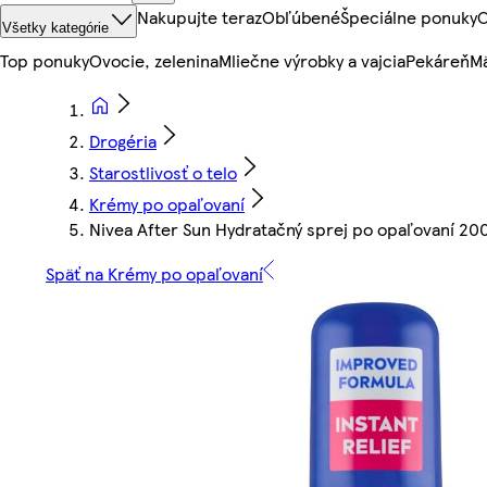
Nakupujte teraz
Obľúbené
Špeciálne ponuky
O
Všetky kategórie
Top ponuky
Ovocie, zelenina
Mliečne výrobky a vajcia
Pekáreň
Mä
Drogéria
Starostlivosť o telo
Krémy po opaľovaní
Nivea After Sun Hydratačný sprej po opaľovaní 20
Späť na Krémy po opaľovaní