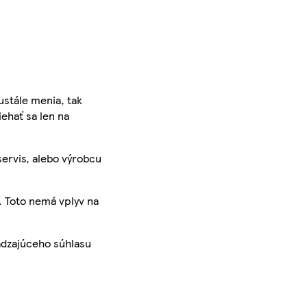
ustále menia, tak
iehať sa len na
servis, alebo výrobcu
. Toto nemá vplyv na
ádzajúceho súhlasu