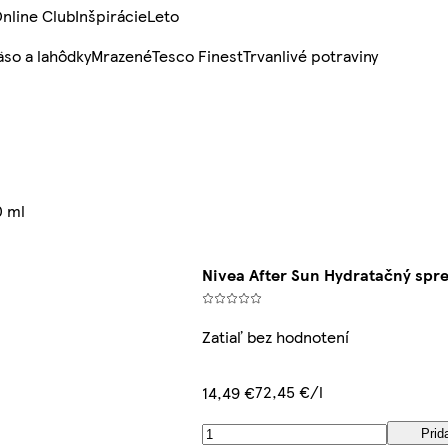
nline Club
Inšpirácie
Leto
so a lahôdky
Mrazené
Tesco Finest
Trvanlivé potraviny
0 ml
Nivea After Sun Hydratačný spr
Zatiaľ bez hodnotení
72,45 €/l
14,49 €
Prid