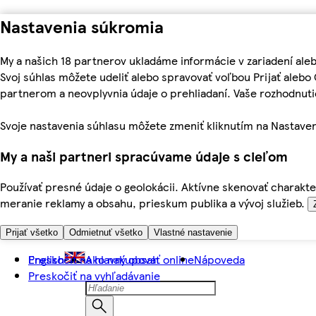
Nastavenia súkromia
My a našich 18 partnerov ukladáme informácie v zariadení ale
Svoj súhlas môžete udeliť alebo spravovať voľbou Prijať aleb
partnerom a neovplyvnia údaje o prehliadaní. Vaše rozhodnu
Svoje nastavenia súhlasu môžete zmeniť kliknutím na Nastaven
My a naši partneri spracúvame údaje s cieľom
Používať presné údaje o geolokácii. Aktívne skenovať charakter
meranie reklamy a obsahu, prieskum publika a vývoj služieb.
Prijať všetko
Odmietnuť všetko
Vlastné nastavenie
Preskočiť na hlavný obsah
English
Ako nakupovať online
Nápoveda
Preskočiť na vyhľadávanie