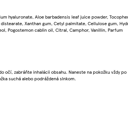
dium hyaluronate, Aloe barbadensis leaf juice powder, Tocopher
se distearate, Xanthan gum, Cetyl palmitate, Cellulose gum, H
eol, Pogostemon cablin oil, Citral, Camphor, Vanillin, Parfum
do očí, zabráňte inhalácii obsahu. Naneste na pokožku vždy p
kožka suchá alebo podráždená slnkom.