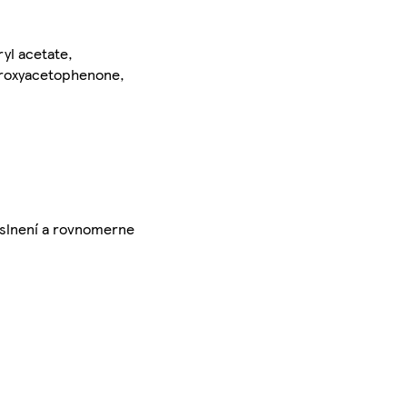
yl acetate,
ydroxyacetophenone,
o slnení a rovnomerne