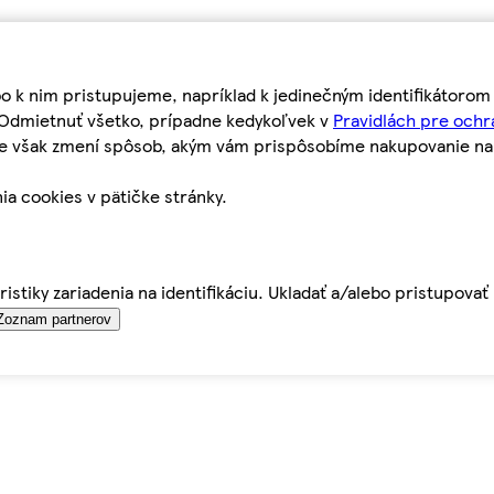
bo k nim pristupujeme, napríklad k jedinečným identifikátoro
o Odmietnuť všetko, prípadne kedykoľvek v
Pravidlách pre ochr
tie však zmení spôsob, akým vám prispôsobíme nakupovanie n
ia cookies v pätičke stránky.
istiky zariadenia na identifikáciu. Ukladať a/alebo pristupova
Zoznam partnerov