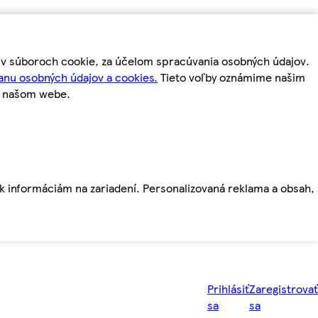
m v súboroch cookie, za účelom spracúvania osobných údajov.
anu osobných údajov a cookies.
Tieto voľby oznámime našim
a našom webe.
ť k informáciám na zariadení. Personalizovaná reklama a obsah,
Prihlásiť
Zaregistrovať
sa
sa