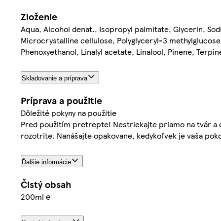
Zloženie
Aqua, Alcohol denat., Isopropyl palmitate, Glycerin, So
Microcrystalline cellulose, Polyglyceryl-3 methylgluco
Phenoxyethanol, Linalyl acetate, Linalool, Pinene, Terpin
Skladovanie a príprava
Príprava a použitie
Dôležité pokyny na použitie
Pred použitím pretrepte! Nestriekajte priamo na tvár a 
rozotrite. Nanášajte opakovane, kedykoľvek je vaša po
Ďalšie informácie
Čistý obsah
200ml ℮