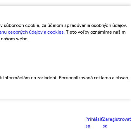
m v súboroch cookie, za účelom spracúvania osobných údajov.
anu osobných údajov a cookies.
Tieto voľby oznámime našim
a našom webe.
ť k informáciám na zariadení. Personalizovaná reklama a obsah,
Prihlásiť
Zaregistrovať
sa
sa