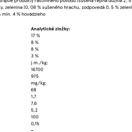
ľajšie produkty rastlinného pôvodu (sušená repná dužina 2, 5 %
ky, zelenina (0, 08 % sušeného hrachu, zodpovedá 0, 5 % zelen
s min. 4 % hovädzieho
Analytické zložky:
17 %
8 %
8 %
3 %
j.m./kg:
16700
975
mg/kg:
68
1,7
7,6
5,2
100
0,15
-