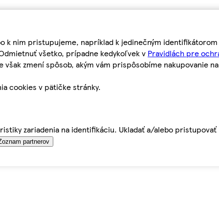
bo k nim pristupujeme, napríklad k jedinečným identifikátoro
o Odmietnuť všetko, prípadne kedykoľvek v
Pravidlách pre ochr
tie však zmení spôsob, akým vám prispôsobíme nakupovanie n
ia cookies v pätičke stránky.
istiky zariadenia na identifikáciu. Ukladať a/alebo pristupova
Zoznam partnerov