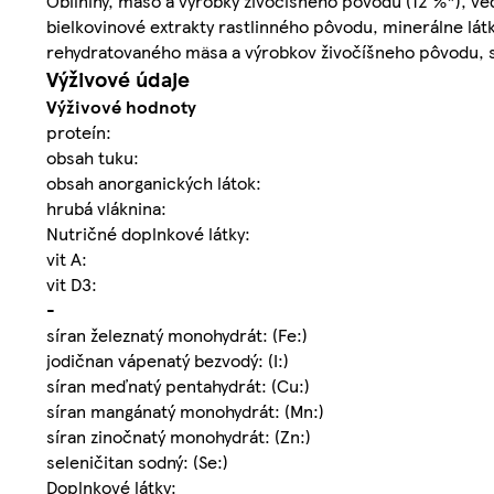
Obilniny, mäso a výrobky živočíšneho pôvodu (12 %*), ved
bielkovinové extrakty rastlinného pôvodu, minerálne lát
rehydratovaného mäsa a výrobkov živočíšneho pôvodu, 
Výživové údaje
Výživové hodnoty
proteín:
obsah tuku:
obsah anorganických látok:
hrubá vláknina:
Nutričné doplnkové látky:
vit A:
vit D3:
-
síran železnatý monohydrát: (Fe:)
jodičnan vápenatý bezvodý: (I:)
síran meďnatý pentahydrát: (Cu:)
síran mangánatý monohydrát: (Mn:)
síran zinočnatý monohydrát: (Zn:)
seleničitan sodný: (Se:)
Doplnkové látky: