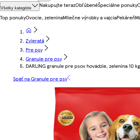
Nakupujte teraz
Obľúbené
Špeciálne ponuky
O
Všetky kategórie
Top ponuky
Ovocie, zelenina
Mliečne výrobky a vajcia
Pekáreň
Mä
Zvieratá
Pre psy
Granule pre psy
DARLING granule pre psov hovädzie, zelenina 10 kg
Späť na Granule pre psy