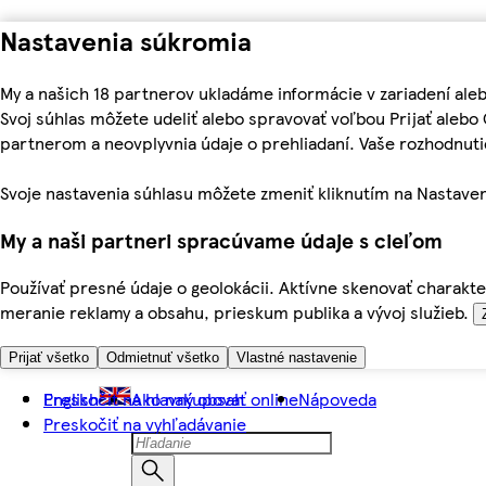
Nastavenia súkromia
My a našich 18 partnerov ukladáme informácie v zariadení ale
Svoj súhlas môžete udeliť alebo spravovať voľbou Prijať aleb
partnerom a neovplyvnia údaje o prehliadaní. Vaše rozhodnu
Svoje nastavenia súhlasu môžete zmeniť kliknutím na Nastaven
My a naši partneri spracúvame údaje s cieľom
Používať presné údaje o geolokácii. Aktívne skenovať charakter
meranie reklamy a obsahu, prieskum publika a vývoj služieb.
Prijať všetko
Odmietnuť všetko
Vlastné nastavenie
Preskočiť na hlavný obsah
English
Ako nakupovať online
Nápoveda
Preskočiť na vyhľadávanie