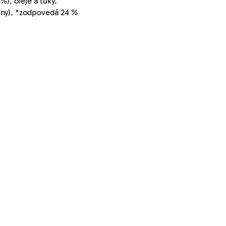
), oleje a tuky,
iny), *zodpovedá 24 %