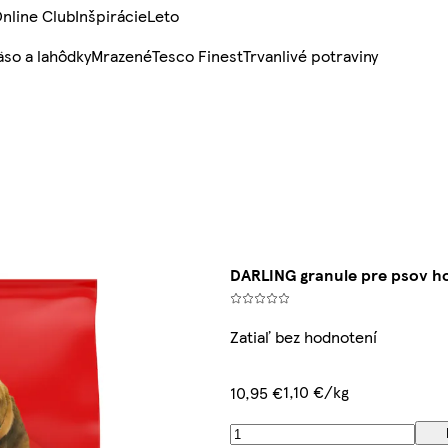
nline Club
Inšpirácie
Leto
so a lahôdky
Mrazené
Tesco Finest
Trvanlivé potraviny
DARLING granule pre psov ho
Zatiaľ bez hodnotení
1,10 €/kg
10,95 €