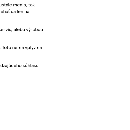
ustále menia, tak
iehať sa len na
servis, alebo výrobcu
. Toto nemá vplyv na
ádzajúceho súhlasu