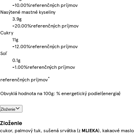
-
10.00%
referenčných príjmov
Nasýtené mastné kyseliny
3.9g
-
20.00%
referenčných príjmov
Cukry
11g
-
12.00%
referenčných príjmov
Soľ
0.1g
-
1.00%
referenčných príjmov
*
referenčných príjmov
Obvyklá hodnota na 100g: % energetický podiel{energia}
Zloženie
Zloženie
cukor, palmový tuk, sušená srvátka (z
MLIEKA
), kakaové masl