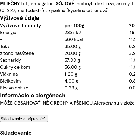
MLIEČNY
tuk, emulgátor (
SÓJOVÉ
lecitíny), dextróza, arómy,
L
(0, 2%), maltodextrín, kyselina (kyselina citrónová)
Výživové údaje
Výživové hodnoty
per 100g
20
Energia
2337 kJ
46
-
560 kcal
11
Tuky
35.00 g
6.
z toho nasýtené
20.00 g
3.
Sacharidy
57.00 g
11
Cukry celkom
56.00 g
11
Vláknina
1.20 g
0.
Bielkoviny
4.00 g
0.
Ekvivalent soli
0.23 g
0.
Informácie o alergénoch
MÔŽE OBSAHOVAŤ INÉ ORECHY A PŠENICU.Alergény sú v zlože
Skladovanie a príprava
Skladovanie