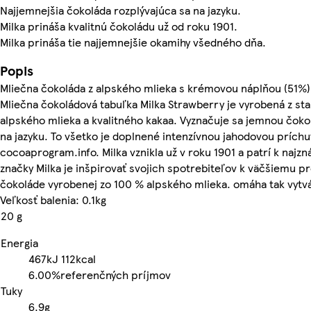
Najjemnejšia čokoláda rozplývajúca sa na jazyku.
Milka prináša kvalitnú čokoládu už od roku 1901.
Milka prináša tie najjemnejšie okamihy všedného dňa.
Popis
Mliečna čokoláda z alpského mlieka s krémovou náplňou (51%)
Mliečna čokoládová tabuľka Milka Strawberry je vyrobená z sta
alpského mlieka a kvalitného kakaa. Vyznačuje sa jemnou čoko
na jazyku. To všetko je doplnené intenzívnou jahodovou prích
cocoaprogram.info. Milka vznikla už v roku 1901 a patrí k naj
značky Milka je inšpirovať svojich spotrebiteľov k väčšiemu p
čokoláde vyrobenej zo 100 % alpského mlieka. omáha tak vyt
Veľkosť balenia: 0.1kg
20 g
Energia
467kJ
112kcal
6.00%
referenčných príjmov
Tuky
6.9g