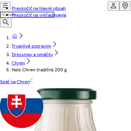
Preskočiť na hlavný obsah
Preskočiť na vyhľadávanie
Trvanlivé potraviny
Dressingy a omáčky
Chren
Hels Chren tradičný 200 g
Späť na Chren