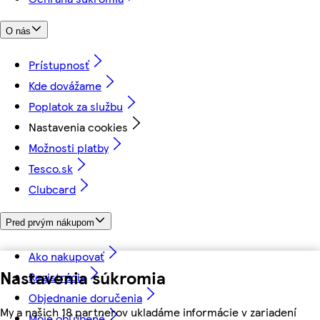
O nás
Prístupnosť
Kde dovážame
Poplatok za službu
Nastavenia cookies
Možnosti platby
Tesco.sk
Clubcard
Pred prvým nákupom
Ako nakupovať
Nastavenia súkromia
Registrácia
Objednanie doručenia
My a našich 18 partnerov ukladáme informácie v zariadení
Moje obľúbené