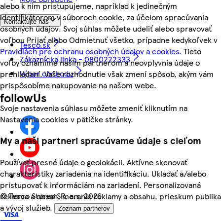
alebo k nim pristupujeme, napríklad k jedinečným
identifikátorom v súboroch cookie, za účelom spracúvania
Kontaktujte nás
osobných údajov. Svoj súhlas môžete udeliť alebo spravovať
voľbou Prijať alebo Odmietnuť všetko, prípadne kedykoľvek v
Tesco.sk
Pravidlách pre ochranu osobných údajov a cookies.
Tieto
Zákaznícka linka - 0800222333
voľby oznámime našim partnerom a neovplyvnia údaje o
Výber obchodu
prehliadaní. Vaše rozhodnutie však zmení spôsob, akým vám
prispôsobíme nakupovanie na našom webe.
followUs
Svoje nastavenia súhlasu môžete zmeniť kliknutím na
Nastavenia cookies v pätičke stránky.
My a naši partneri spracúvame údaje s cieľom
Používať presné údaje o geolokácii. Aktívne skenovať
charakteristiky zariadenia na identifikáciu. Ukladať a/alebo
pristupovať k informáciám na zariadení. Personalizovaná
©
Tesco Stores SR, a.s. 2026
reklama a obsah, meranie reklamy a obsahu, prieskum publika
a vývoj služieb.
Zoznam partnerov