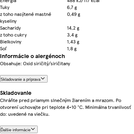
Energia
488 kJ/117 kcal
Tuky
6,7 g
z toho nasýtené mastné
0,49 g
kyseliny
Sacharidy
14,2 g
z toho cukry
3,4 g
Bielkoviny
1,43 g
Soľ
1,8 g
Informácie o alergénoch
Obsahuje: Oxid siričitý/siričitany
Skladovanie a príprava
Skladovanie
Chráňte pred priamym slnečným žiarením a mrazom. Po
otvorení uchovajte pri teplote 4-10 °C. Minimálna trvanlivosť
do: uvedené na viečku.
Ďalšie informácie