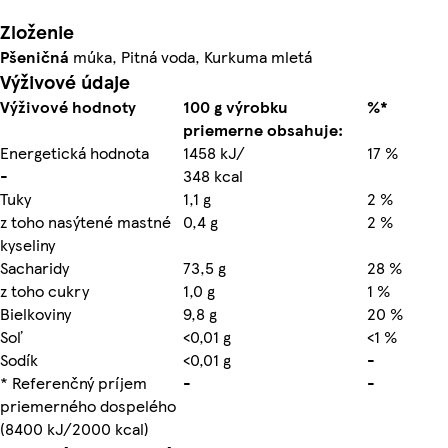
Zloženie
Pšeničná
múka, Pitná voda, Kurkuma mletá
Výživové údaje
Výživové hodnoty
100 g výrobku
%*
priemerne obsahuje:
Energetická hodnota
1458 kJ/
17 %
-
348 kcal
Tuky
1,1 g
2 %
z toho nasýtené mastné
0,4 g
2 %
kyseliny
Sacharidy
73,5 g
28 %
z toho cukry
1,0 g
1 %
Bielkoviny
9,8 g
20 %
Soľ
<0,01 g
<1 %
Sodík
<0,01 g
-
* Referenčný príjem
-
-
priemerného dospelého
(8400 kJ/2000 kcal)