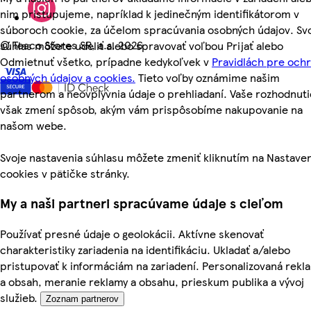
nim pristupujeme, napríklad k jedinečným identifikátorom v
súboroch cookie, za účelom spracúvania osobných údajov. Sv
©
Tesco Stores SR, a.s. 2026
súhlas môžete udeliť alebo spravovať voľbou Prijať alebo
Odmietnuť všetko, prípadne kedykoľvek v
Pravidlách pre och
osobných údajov a cookies.
Tieto voľby oznámime našim
partnerom a neovplyvnia údaje o prehliadaní. Vaše rozhodnuti
však zmení spôsob, akým vám prispôsobíme nakupovanie na
našom webe.
Svoje nastavenia súhlasu môžete zmeniť kliknutím na Nastave
cookies v pätičke stránky.
My a naši partneri spracúvame údaje s cieľom
Používať presné údaje o geolokácii. Aktívne skenovať
charakteristiky zariadenia na identifikáciu. Ukladať a/alebo
pristupovať k informáciám na zariadení. Personalizovaná rekl
a obsah, meranie reklamy a obsahu, prieskum publika a vývoj
služieb.
Zoznam partnerov