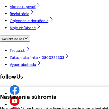
Ako nakupovať
Registrácia
Objednanie doručenia
Moje obľúbené
Kontaktujte nás
Tesco.sk
Zákaznícka linka - 0800222333
Výber obchodu
followUs
Nastavenia súkromia
My a našich 18 partnerov ukladáme informácie v zariadení aleb