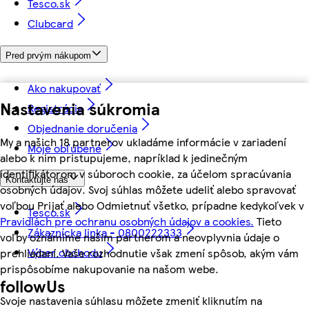
Tesco.sk
Clubcard
Pred prvým nákupom
Ako nakupovať
Nastavenia súkromia
Registrácia
Objednanie doručenia
My a našich 18 partnerov ukladáme informácie v zariadení
Moje obľúbené
alebo k nim pristupujeme, napríklad k jedinečným
identifikátorom v súboroch cookie, za účelom spracúvania
Kontaktujte nás
osobných údajov. Svoj súhlas môžete udeliť alebo spravovať
voľbou Prijať alebo Odmietnuť všetko, prípadne kedykoľvek v
Tesco.sk
Pravidlách pre ochranu osobných údajov a cookies.
Tieto
Zákaznícka linka - 0800222333
voľby oznámime našim partnerom a neovplyvnia údaje o
Výber obchodu
prehliadaní. Vaše rozhodnutie však zmení spôsob, akým vám
prispôsobíme nakupovanie na našom webe.
followUs
Svoje nastavenia súhlasu môžete zmeniť kliknutím na