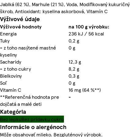
Jablká (62 %), Marhule (21 %), Voda, Modifikovaný kukuričný
škrob, Antioxidant: kyselina askorbová, Vitamín C
Výživové údaje
Výživové hodnoty
na 100 g výrobku:
Energia
236 kJ / 56 kcal
Tuky
0,2 g
- z toho nasýtené mastné
0 g
kyseliny
Sacharidy
12,3 g
- z toho cukry
8,2 g
Bielkoviny
0,3 g
Soľ
0 g
Vitamín C
16 mg (64 %**)
**Referenčná hodnota pre
-
dojčatá a malé deti
Kategória
Bez lepku
Bez prídavku cukru
Informácie o alergénoch
Môže obsahovať mlieko. Bezgluténový výrobok.