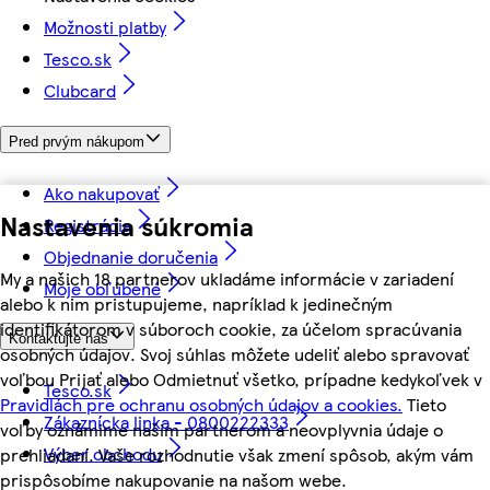
Možnosti platby
Tesco.sk
Clubcard
Pred prvým nákupom
Ako nakupovať
Nastavenia súkromia
Registrácia
Objednanie doručenia
My a našich 18 partnerov ukladáme informácie v zariadení
Moje obľúbené
alebo k nim pristupujeme, napríklad k jedinečným
identifikátorom v súboroch cookie, za účelom spracúvania
Kontaktujte nás
osobných údajov. Svoj súhlas môžete udeliť alebo spravovať
voľbou Prijať alebo Odmietnuť všetko, prípadne kedykoľvek v
Tesco.sk
Pravidlách pre ochranu osobných údajov a cookies.
Tieto
Zákaznícka linka - 0800222333
voľby oznámime našim partnerom a neovplyvnia údaje o
Výber obchodu
prehliadaní. Vaše rozhodnutie však zmení spôsob, akým vám
prispôsobíme nakupovanie na našom webe.