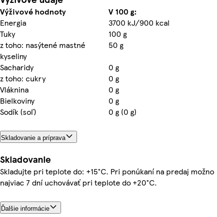
Výživové hodnoty
V 100 g:
Energia
3700 kJ/900 kcal
Tuky
100 g
z toho: nasýtené mastné
50 g
kyseliny
Sacharidy
0 g
z toho: cukry
0 g
Vláknina
0 g
Bielkoviny
0 g
Sodík (soľ)
0 g (0 g)
Skladovanie a príprava
Skladovanie
Skladujte pri teplote do: +15°C. Pri ponúkaní na predaj možno
najviac 7 dní uchovávať pri teplote do +20°C.
Ďalšie informácie