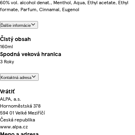
60% vol. alcohol denat., Menthol, Aqua, Ethyl acetate, Ethyl
formate, Parfum, Cinnamal, Eugenol
Ďalšie informácie
Čistý obsah
160ml
Spodná veková hranica
3 Roky
Kontaktná adresa
Vrátiť
ALPA, a.s.
Hornoměstská 378
594 01 Velké Meziříčí
Česká republika
www.alpa.cz
Meno a adresa