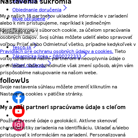
Nastavenia súkromia
Registrácia
Objednanie doručenia
My a našich 18 partnerov ukladáme informácie v zariadení
Moje obľúbené
alebo k nim pristupujeme, napríklad k jedinečným
identifikátorom v súboroch cookie, za účelom spracúvania
Kontaktujte nás
osobných údajov. Svoj súhlas môžete udeliť alebo spravovať
voľbou Prijať alebo Odmietnuť všetko, prípadne kedykoľvek v
Tesco.sk
Pravidlách pre ochranu osobných údajov a cookies.
Tieto
Zákaznícka linka - 0800222333
voľby oznámime našim partnerom a neovplyvnia údaje o
Výber obchodu
prehliadaní. Vaše rozhodnutie však zmení spôsob, akým vám
prispôsobíme nakupovanie na našom webe.
followUs
Svoje nastavenia súhlasu môžete zmeniť kliknutím na
Nastavenia cookies v pätičke stránky.
My a naši partneri spracúvame údaje s cieľom
Používať presné údaje o geolokácii. Aktívne skenovať
charakteristiky zariadenia na identifikáciu. Ukladať a/alebo
pristupovať k informáciám na zariadení. Personalizovaná