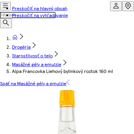
Preskočiť na hlavný obsah
Preskočiť na vyhľadávanie
Drogéria
Starostlivosť o telo
Masážné gély a emulzie
Alpa Francovka Liehový bylinkový roztok 160 ml
Späť na Masážné gély a emulzie