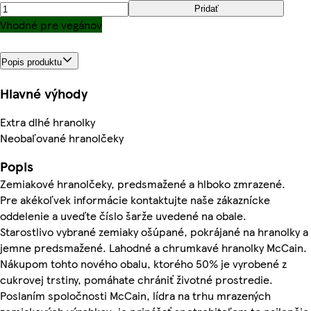
Pridať
Vhodné pre vegánov
Popis produktu
Hlavné výhody
Extra dlhé hranolky
Neobaľované hranolčeky
Popis
Zemiakové hranolčeky, predsmažené a hlboko zmrazené.
Pre akékoľvek informácie kontaktujte naše zákaznícke
oddelenie a uveďte číslo šarže uvedené na obale.
Starostlivo vybrané zemiaky ošúpané, pokrájané na hranolky a
jemne predsmažené. Lahodné a chrumkavé hranolky McCain.
Nákupom tohto nového obalu, ktorého 50% je vyrobené z
cukrovej trstiny, pomáhate chrániť životné prostredie.
Poslaním spoločnosti McCain, lídra na trhu mrazených