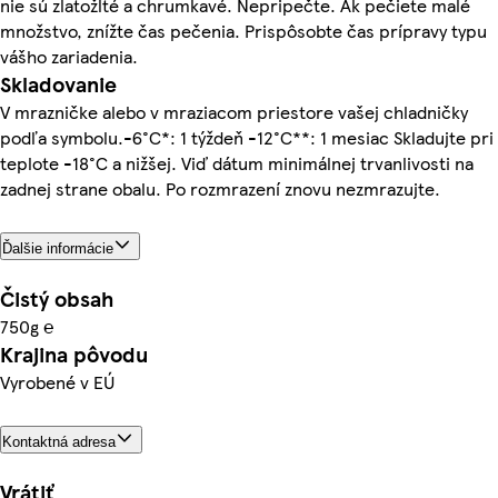
nie sú zlatožlté a chrumkavé. Nepripečte. Ak pečiete malé
množstvo, znížte čas pečenia. Prispôsobte čas prípravy typu
vášho zariadenia.
Skladovanie
V mrazničke alebo v mraziacom priestore vašej chladničky
podľa symbolu.-6°C*: 1 týždeň -12°C**: 1 mesiac Skladujte pri
teplote -18°C a nižšej. Viď dátum minimálnej trvanlivosti na
zadnej strane obalu. Po rozmrazení znovu nezmrazujte.
Ďalšie informácie
Čistý obsah
750g ℮
Krajina pôvodu
Vyrobené v EÚ
Kontaktná adresa
Vrátiť