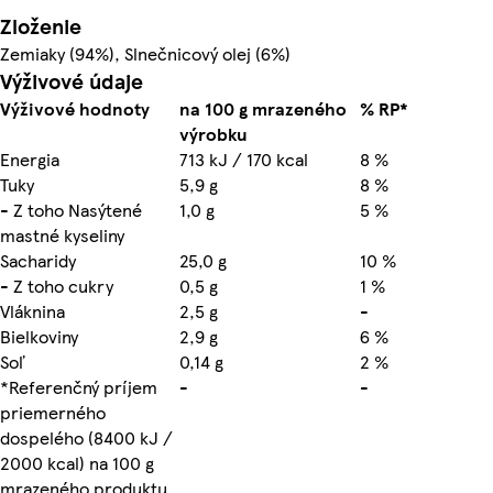
Zloženie
Zemiaky (94%), Slnečnicový olej (6%)
Výživové údaje
Výživové hodnoty
na 100 g mrazeného
% RP*
výrobku
Energia
713 kJ / 170 kcal
8 %
Tuky
5,9 g
8 %
- Z toho Nasýtené
1,0 g
5 %
mastné kyseliny
Sacharidy
25,0 g
10 %
- Z toho cukry
0,5 g
1 %
Vláknina
2,5 g
-
Bielkoviny
2,9 g
6 %
Soľ
0,14 g
2 %
*Referenčný príjem
-
-
priemerného
dospelého (8400 kJ /
2000 kcal) na 100 g
mrazeného produktu