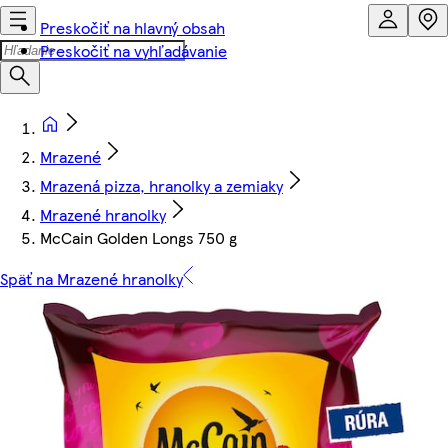
Preskočiť na hlavný obsah
Preskočiť na vyhľadávanie
Mrazené
Mrazená pizza, hranolky a zemiaky
Mrazené hranolky
McCain Golden Longs 750 g
Späť na Mrazené hranolky