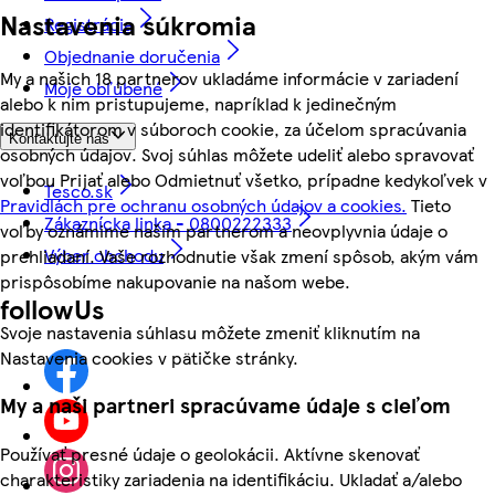
Nastavenia súkromia
Registrácia
Objednanie doručenia
My a našich 18 partnerov ukladáme informácie v zariadení
Moje obľúbené
alebo k nim pristupujeme, napríklad k jedinečným
identifikátorom v súboroch cookie, za účelom spracúvania
Kontaktujte nás
osobných údajov. Svoj súhlas môžete udeliť alebo spravovať
voľbou Prijať alebo Odmietnuť všetko, prípadne kedykoľvek v
Tesco.sk
Pravidlách pre ochranu osobných údajov a cookies.
Tieto
Zákaznícka linka - 0800222333
voľby oznámime našim partnerom a neovplyvnia údaje o
Výber obchodu
prehliadaní. Vaše rozhodnutie však zmení spôsob, akým vám
prispôsobíme nakupovanie na našom webe.
followUs
Svoje nastavenia súhlasu môžete zmeniť kliknutím na
Nastavenia cookies v pätičke stránky.
My a naši partneri spracúvame údaje s cieľom
Používať presné údaje o geolokácii. Aktívne skenovať
charakteristiky zariadenia na identifikáciu. Ukladať a/alebo