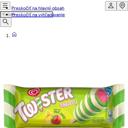
Preskočiť na hlavný obsah
Preskočiť na vyhľadávanie