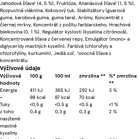
Jahodová šťava¹ (4, 5 %), Fruktóza, Ananásová šťava¹ (1, 5 %),
Rozpustná vláknina, Kokosový tuk, Stabilizátory (guarová
guma, karobová guma, guma tara), Arómy, Koncentrát z
čiernej mrkvy, Koncentrát z požltu farbiarskeho, Hrachová
bielkovina (0, 1 %), Regulátor kyslosti (kyselina citrónová),
Koncentrovaná šťava z červenej repy, Emulgátor (mono- a
diglyceridy mastných kyselín), Farbivá (chlorofyly a
chlorofylíny, kurkumín), Jedlá soľ, ¹ovocná šťava z
koncentrátu
Výživové údaje
Výživové
100 g
100 ml
zmrzlina **
%* zmrzlina
hodnoty
**
Energia
411 kJ
365 kJ
292 kJ
3 %
-
98 kcal
87 kcal
70 kcal
Tuky
<0,5 g
<0,5 g
<0,5 g
<1 %
z toho
0,4 g
0,3 g
0,3 g
2 %
nasýtené
mastné
kyseliny