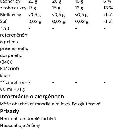
Sacharidy
22 g
20 g
16 g
6 %
z toho cukry
17 g
15 g
12 g
13 %
Bielkoviny
<0,5 g
<0,5 g
<0,5 g
<1 %
Soľ
0,03 g
0,02 g
0,02 g
<1 %
*% z
-
-
-
-
referenčnéh
o príjmu
priemerného
dospelého
(8400
kJ/2000
kcal)
** zmrzlina =
-
-
-
-
80 ml = 71 g
Informácie o alergénoch
Môže obsahovať mandle a mlieko. Bezgluténová.
Prísady
Neobsahuje Umelé farbivá
Neobsahuje Arómy