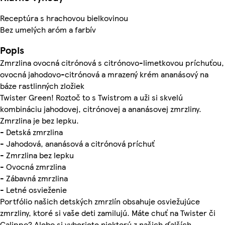
Receptúra s hrachovou bielkovinou
Bez umelých aróm a farbív
Popis
Zmrzlina ovocná citrónová s citrónovo-limetkovou príchuťou,
ovocná jahodovo-citrónová a mrazený krém ananásový na
báze rastlinných zložiek
Twister Green! Roztoč to s Twistrom a uži si skvelú
kombináciu jahodovej, citrónovej a ananásovej zmrzliny.
Zmrzlina je bez lepku.
- Detská zmrzlina
- Jahodová, ananásová a citrónová príchuť
- Zmrzlina bez lepku
- Ovocná zmrzlina
- Zábavná zmrzlina
- Letné osvieženie
Portfólio našich detských zmrzlín obsahuje osviežujúce
zmrzliny, ktoré si vaše deti zamilujú. Máte chuť na Twister či
Calippo? Alebo si vyberiete niektorú z našich ďalších