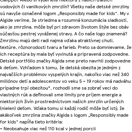
vodových či vanilkových zmrzlín? Všetky naše detské zmrzliny
sú navyše označené logom „Responsibly made for kids“. My v
Algide veríme, že striedma a rozumná konzumácia sladkostí,
ako je zmrzlina, môže byť pri zdravom životom štýle bez obáv
súčasťou pestrej vyváženej stravy. A čo naše logo znamená?
Zmrzlinu majú deti radi najmä vďaka atraktívnej chuti,
textúre, rôznorodosti tvaru a farieb. Preto sa domnievame, že
ich receptúra by mala byť vyvinutá a pripravená zodpovedne.
Detské portfólio značky Algida sme preto navrhli zodpovedne
k deťom. Vzhľadom k tomu, že detská obezita je jedným z
najväčších problémov vyspelých krajín, nakoľko viac než 340
miliónov detí a adolescentov vo veku 5 - 19 rokov má nadváhu
prípadne trpí obezitou*, rozhodli sme sa zobrať veci do
vlastných rúk a definovali sme limity pre príjem energie a
niektorých živín prostredníctvom našich zmrzlín určených
(nielen) deťom. Vďaka tomu si každý rodič môže byť istý, že
akákoľvek zmrzlina značky Algida s logom „Responsibly made
for kids“ napĺňa tieto kritéria:
- Neobsahuje viac než 110 kcal v jednej porcii