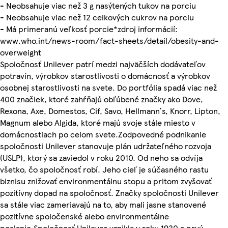
- Neobsahuje viac než 3 g nasýtených tukov na porciu
- Neobsahuje viac než 12 celkových cukrov na porciu
- Má primeranú veľkosť porcie*zdroj informácií:
www.who.int/news-room/fact-sheets/detail/obesity-and-
overweight
Spoločnosť Unilever patrí medzi najväčších dodávateľov
potravín, výrobkov starostlivosti o domácnosť a výrobkov
osobnej starostlivosti na svete. Do portfólia spadá viac než
400 značiek, ktoré zahŕňajú obľúbené značky ako Dove,
Rexona, Axe, Domestos, Cif, Savo, Hellmann´s, Knorr, Lipton,
Magnum alebo Algida, ktoré majú svoje stále miesto v
domácnostiach po celom svete.Zodpovedné podnikanie
spoločnosti Unilever stanovuje plán udržateľného rozvoja
(USLP), ktorý sa zaviedol v roku 2010. Od neho sa odvíja
všetko, čo spoločnosť robí. Jeho cieľ je súčasného rastu
biznisu znižovať environmentálnu stopu a pritom zvyšovať
pozitívny dopad na spoločnosť. Značky spoločnosti Unilever
sa stále viac zameriavajú na to, aby mali jasne stanovené
pozitívne spoločenské alebo environmentálne
poslanie.Spoločnosť Unilever vznikla v roku 1930 a prvú