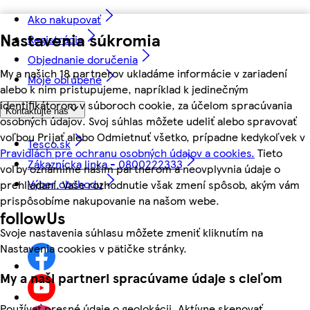
Ako nakupovať
Nastavenia súkromia
Registrácia
Objednanie doručenia
My a našich 18 partnerov ukladáme informácie v zariadení
Moje obľúbené
alebo k nim pristupujeme, napríklad k jedinečným
identifikátorom v súboroch cookie, za účelom spracúvania
Kontaktujte nás
osobných údajov. Svoj súhlas môžete udeliť alebo spravovať
voľbou Prijať alebo Odmietnuť všetko, prípadne kedykoľvek v
Tesco.sk
Pravidlách pre ochranu osobných údajov a cookies.
Tieto
Zákaznícka linka - 0800222333
voľby oznámime našim partnerom a neovplyvnia údaje o
Výber obchodu
prehliadaní. Vaše rozhodnutie však zmení spôsob, akým vám
prispôsobíme nakupovanie na našom webe.
followUs
Svoje nastavenia súhlasu môžete zmeniť kliknutím na
Nastavenia cookies v pätičke stránky.
My a naši partneri spracúvame údaje s cieľom
Používať presné údaje o geolokácii. Aktívne skenovať