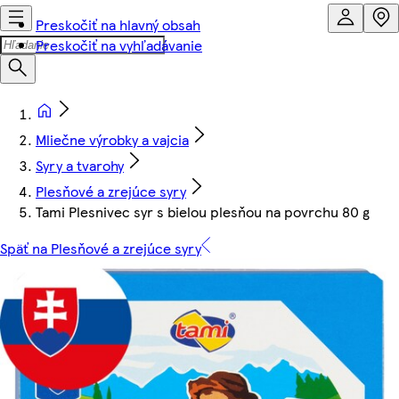
Preskočiť na hlavný obsah
Preskočiť na vyhľadávanie
Mliečne výrobky a vajcia
Syry a tvarohy
Plesňové a zrejúce syry
Tami Plesnivec syr s bielou plesňou na povrchu 80 g
Späť na Plesňové a zrejúce syry