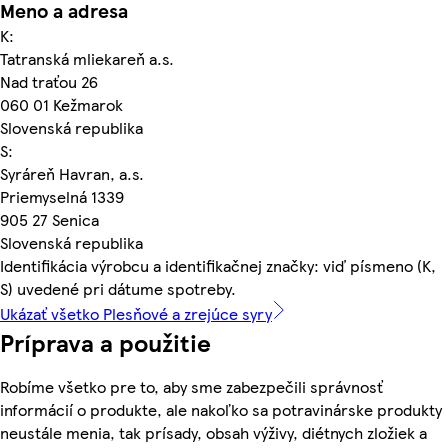
Meno a adresa
K:
Tatranská mliekareň a.s.
Nad traťou 26
060 01 Kežmarok
Slovenská republika
S:
Syráreň Havran, a.s.
Priemyselná 1339
905 27 Senica
Slovenská republika
Identifikácia výrobcu a identifikačnej značky: viď písmeno (K,
S) uvedené pri dátume spotreby.
Ukázať všetko Plesňové a zrejúce syry
Príprava a použitie
Robíme všetko pre to, aby sme zabezpečili správnosť
informácií o produkte, ale nakoľko sa potravinárske produkty
neustále menia, tak prísady, obsah výživy, diétnych zložiek a