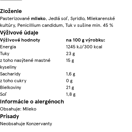
Zloženie
Pasterizované
mlieko
, Jedlá soľ, Syridlo, Mliekarenské
kultúry, Penicillium candidum, Tuk v sušine min. 45 %
Výživové údaje
Výživové hodnoty
na 100 g výrobku:
Energia
1245 kJ/300 kcal
Tuky
23 g
z toho nasýtené mastné
15 g
kyseliny
Sacharidy
1,6 g
z toho cukry
0 g
Bielkoviny
21 g
Soľ
1,8 g
Informácie o alergénoch
Obsahuje: Mlieko
Prísady
Neobsahuje Konzervanty