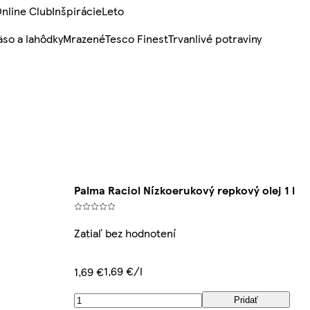
nline Club
Inšpirácie
Leto
so a lahôdky
Mrazené
Tesco Finest
Trvanlivé potraviny
Palma Raciol Nízkoerukový repkový olej 1 l
Zatiaľ bez hodnotení
1,69 €/l
1,69 €
Pridať