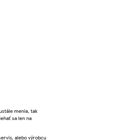
ustále menia, tak
iehať sa len na
servis, alebo výrobcu