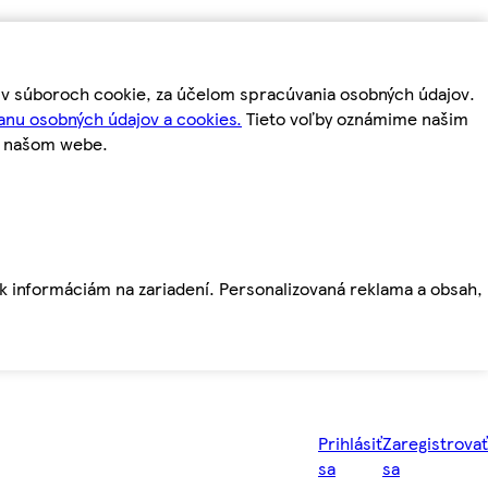
m v súboroch cookie, za účelom spracúvania osobných údajov.
anu osobných údajov a cookies.
Tieto voľby oznámime našim
a našom webe.
ť k informáciám na zariadení. Personalizovaná reklama a obsah,
Prihlásiť
Zaregistrovať
sa
sa