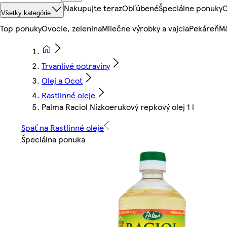
Nakupujte teraz
Obľúbené
Špeciálne ponuky
O
Všetky kategórie
Top ponuky
Ovocie, zelenina
Mliečne výrobky a vajcia
Pekáreň
Mä
Trvanlivé potraviny
Olej a Ocot
Rastlinné oleje
Palma Raciol Nízkoerukový repkový olej 1 l
Späť na Rastlinné oleje
Špeciálna ponuka