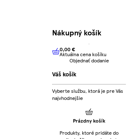
Nákupný košík
0,00 €
Aktuálna cena košíku
0,00 €
Aktuálna cena košíku
Objednať dodanie
Váš košík
Vyberte službu, ktorá je pre Vás
najvhodnejšie
Prázdny košík
Produkty, ktoré pridáte do