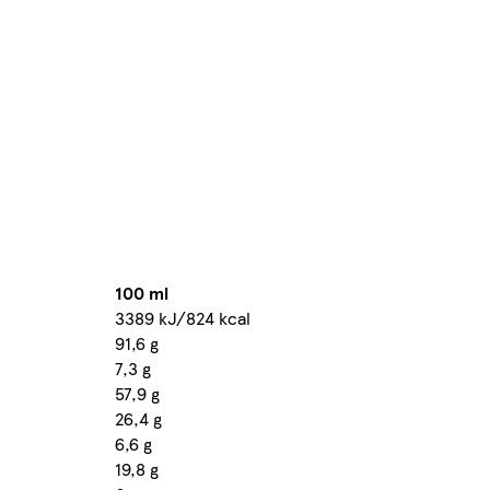
100 ml
3389 kJ/824 kcal
91,6 g
7,3 g
57,9 g
26,4 g
6,6 g
19,8 g