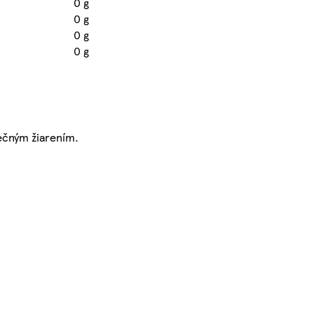
0 g
0 g
0 g
0 g
ečným žiarením.