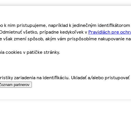
bo k nim pristupujeme, napríklad k jedinečným identifikátoro
o Odmietnuť všetko, prípadne kedykoľvek v
Pravidlách pre ochr
tie však zmení spôsob, akým vám prispôsobíme nakupovanie n
ia cookies v pätičke stránky.
istiky zariadenia na identifikáciu. Ukladať a/alebo pristupova
Zoznam partnerov