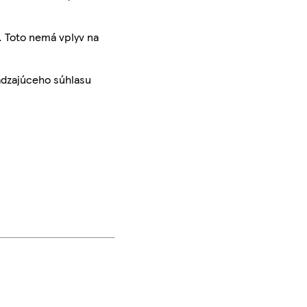
. Toto nemá vplyv na
ádzajúceho súhlasu