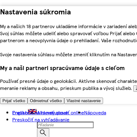
Nastavenia súkromia
My a našich 18 partnerov ukladáme informácie v zariadení ale
Svoj súhlas môžete udeliť alebo spravovať voľbou Prijať aleb
partnerom a neovplyvnia údaje o prehliadaní. Vaše rozhodnu
Svoje nastavenia súhlasu môžete zmeniť kliknutím na Nastaven
My a naši partneri spracúvame údaje s cieľom
Používať presné údaje o geolokácii. Aktívne skenovať charakter
meranie reklamy a obsahu, prieskum publika a vývoj služieb.
Prijať všetko
Odmietnuť všetko
Vlastné nastavenie
Preskočiť na hlavný obsah
English
Ako nakupovať online
Nápoveda
Preskočiť na vyhľadávanie