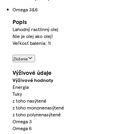
Omega 3&6
Popis
Lahodný rastlinný olej
Nie je olej ako olej!
Veľkosť balenia: 1l
Zloženie
Výživové údaje
Výživové hodnoty
Energia
Tuky
z toho nasýtené
z toho mononenasýtené
z toho polynenasýtené
Omega 3
Omega 6