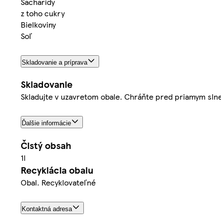
Sacharidy
z toho cukry
Bielkoviny
Soľ
Skladovanie a príprava
Skladovanie
Skladujte v uzavretom obale. Chráňte pred priamym sln
Ďalšie informácie
Čistý obsah
1l
Recyklácia obalu
Obal. Recyklovateľné
Kontaktná adresa