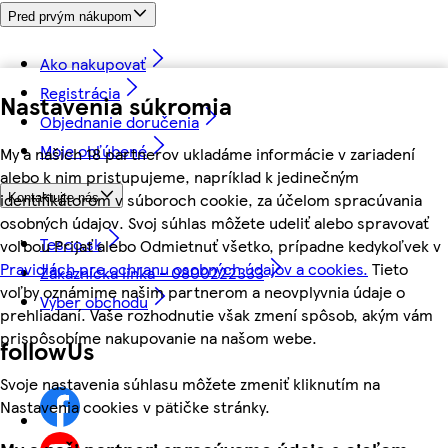
Pred prvým nákupom
Ako nakupovať
Registrácia
Nastavenia súkromia
Objednanie doručenia
Moje obľúbené
My a našich 18 partnerov ukladáme informácie v zariadení
alebo k nim pristupujeme, napríklad k jedinečným
identifikátorom v súboroch cookie, za účelom spracúvania
Kontaktujte nás
osobných údajov. Svoj súhlas môžete udeliť alebo spravovať
Tesco.sk
voľbou Prijať alebo Odmietnuť všetko, prípadne kedykoľvek v
Pravidlách pre ochranu osobných údajov a cookies.
Tieto
Zákaznícka linka - 0800222333
voľby oznámime našim partnerom a neovplyvnia údaje o
Výber obchodu
prehliadaní. Vaše rozhodnutie však zmení spôsob, akým vám
prispôsobíme nakupovanie na našom webe.
followUs
Svoje nastavenia súhlasu môžete zmeniť kliknutím na
Nastavenia cookies v pätičke stránky.