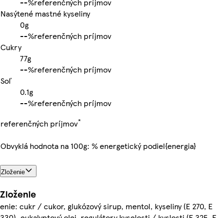
-
-%
referenčných príjmov
Nasýtené mastné kyseliny
0g
-
-%
referenčných príjmov
Cukry
77g
-
-%
referenčných príjmov
Soľ
0.1g
-
-%
referenčných príjmov
*
referenčných príjmov
Obvyklá hodnota na 100g: % energetický podiel{energia}
Zloženie
Zloženie
enie: cukr / cukor, glukózový sirup, mentol, kyseliny (E 270, E
330), eukalyptový olej, regulátory kyselosti / kyslosti (E 325, E