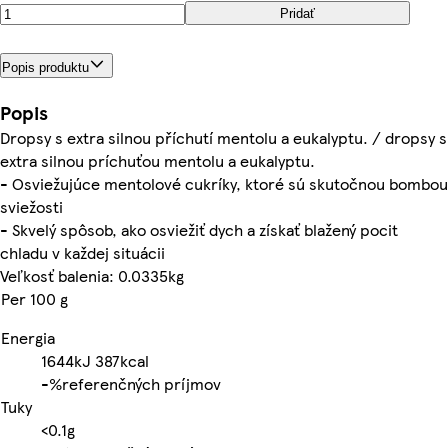
Pridať
Popis produktu
Popis
Dropsy s extra silnou příchutí mentolu a eukalyptu. / dropsy s
extra silnou príchuťou mentolu a eukalyptu.
- Osviežujúce mentolové cukríky, ktoré sú skutočnou bombou
sviežosti
- Skvelý spôsob, ako osviežiť dych a získať blažený pocit
chladu v každej situácii
Veľkosť balenia: 0.0335kg
Per 100 g
Energia
1644kJ
387kcal
-%
referenčných príjmov
Tuky
<0.1g