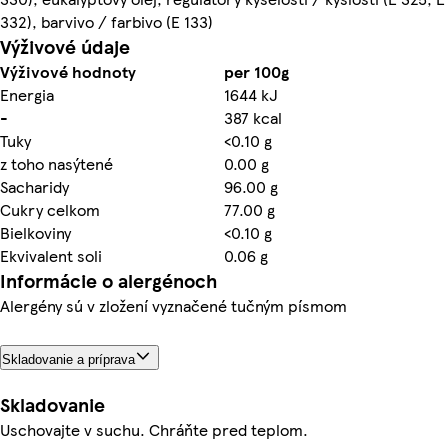
332), barvivo / farbivo (E 133)
Výživové údaje
Výživové hodnoty
per 100g
Energia
1644 kJ
-
387 kcal
Tuky
<0.10 g
z toho nasýtené
0.00 g
Sacharidy
96.00 g
Cukry celkom
77.00 g
Bielkoviny
<0.10 g
Ekvivalent soli
0.06 g
Informácie o alergénoch
Alergény sú v zložení vyznačené tučným písmom
Skladovanie a príprava
Skladovanie
Uschovajte v suchu. Chráňte pred teplom.