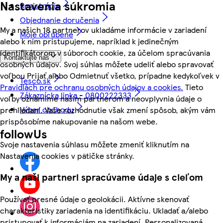
Nastavenia súkromia
Registrácia
Objednanie doručenia
My a našich 18 partnerov ukladáme informácie v zariadení
Moje obľúbené
alebo k nim pristupujeme, napríklad k jedinečným
identifikátorom v súboroch cookie, za účelom spracúvania
Kontaktujte nás
osobných údajov. Svoj súhlas môžete udeliť alebo spravovať
voľbou Prijať alebo Odmietnuť všetko, prípadne kedykoľvek v
Tesco.sk
Pravidlách pre ochranu osobných údajov a cookies.
Tieto
Zákaznícka linka - 0800222333
voľby oznámime našim partnerom a neovplyvnia údaje o
Výber obchodu
prehliadaní. Vaše rozhodnutie však zmení spôsob, akým vám
prispôsobíme nakupovanie na našom webe.
followUs
Svoje nastavenia súhlasu môžete zmeniť kliknutím na
Nastavenia cookies v pätičke stránky.
My a naši partneri spracúvame údaje s cieľom
Používať presné údaje o geolokácii. Aktívne skenovať
charakteristiky zariadenia na identifikáciu. Ukladať a/alebo
pristupovať k informáciám na zariadení. Personalizovaná