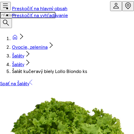
Preskočiť na hlavný obsah
Preskočiť na vyhľadávanie
Ovocie, zelenina
Šaláty
Šaláty
Šalát kučeravý biely Lollo Biondo ks
Späť na Šaláty