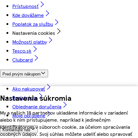
Prístupnosť
Kde dovážame
Poplatok za službu
Nastavenia cookies
Možnosti platby
Tesco.sk
Clubcard
Pred prvým nákupom
Ako nakupovať
Nastavenia súkromia
Registrácia
Objednanie doručenia
My a našich 18 partnerov ukladáme informácie v zariadení
Moje obľúbené
alebo k nim pristupujeme, napríklad k jedinečným
identifikátorom v súboroch cookie, za účelom spracúvania
Kontaktujte nás
osobných údajov. Svoj súhlas môžete udeliť alebo spravovať