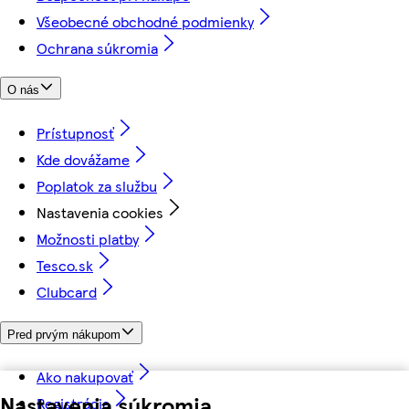
Všeobecné obchodné podmienky
Ochrana súkromia
O nás
Prístupnosť
Kde dovážame
Poplatok za službu
Nastavenia cookies
Možnosti platby
Tesco.sk
Clubcard
Pred prvým nákupom
Ako nakupovať
Nastavenia súkromia
Registrácia