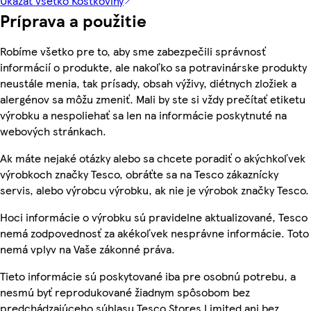
Ukázať všetko Kôstkoviny
Príprava a použitie
Robíme všetko pre to, aby sme zabezpečili správnosť
informácií o produkte, ale nakoľko sa potravinárske produkty
neustále menia, tak prísady, obsah výživy, diétnych zložiek a
alergénov sa môžu zmeniť. Mali by ste si vždy prečítať etiketu
výrobku a nespoliehať sa len na informácie poskytnuté na
webových stránkach.
Ak máte nejaké otázky alebo sa chcete poradiť o akýchkoľvek
výrobkoch značky Tesco, obráťte sa na Tesco zákaznícky
servis, alebo výrobcu výrobku, ak nie je výrobok značky Tesco.
Hoci informácie o výrobku sú pravidelne aktualizované, Tesco
nemá zodpovednosť za akékoľvek nesprávne informácie. Toto
nemá vplyv na Vaše zákonné práva.
Tieto informácie sú poskytované iba pre osobnú potrebu, a
nesmú byť reprodukované žiadnym spôsobom bez
predchádzajúceho súhlasu Tesco Stores Limited ani bez