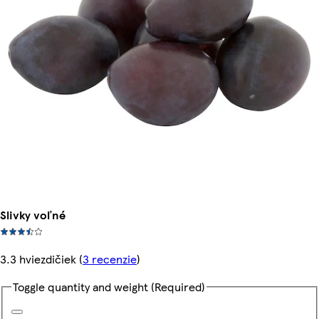
Slivky voľné
3.3 hviezdičiek
(
3 recenzie
)
Toggle quantity and weight
(Required)