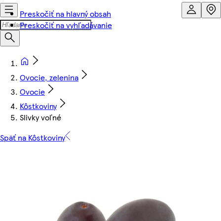
Preskočiť na hlavný obsah
Preskočiť na vyhľadávanie
Ovocie, zelenina
Ovocie
Kôstkoviny
Slivky voľné
Späť na Kôstkoviny