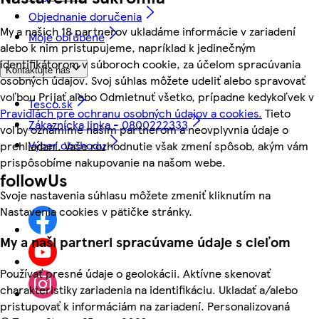
Objednanie doručenia
My a našich 18 partnerov ukladáme informácie v zariadení
Moje obľúbené
alebo k nim pristupujeme, napríklad k jedinečným
identifikátorom v súboroch cookie, za účelom spracúvania
Kontaktujte nás
osobných údajov. Svoj súhlas môžete udeliť alebo spravovať
voľbou Prijať alebo Odmietnuť všetko, prípadne kedykoľvek v
Tesco.sk
Pravidlách pre ochranu osobných údajov a cookies.
Tieto
Zákaznícka linka - 0800222333
voľby oznámime našim partnerom a neovplyvnia údaje o
Výber obchodu
prehliadaní. Vaše rozhodnutie však zmení spôsob, akým vám
prispôsobíme nakupovanie na našom webe.
followUs
Svoje nastavenia súhlasu môžete zmeniť kliknutím na
Nastavenia cookies v pätičke stránky.
My a naši partneri spracúvame údaje s cieľom
Používať presné údaje o geolokácii. Aktívne skenovať
charakteristiky zariadenia na identifikáciu. Ukladať a/alebo
pristupovať k informáciám na zariadení. Personalizovaná