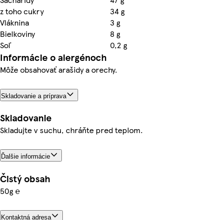
z toho cukry
34 g
Vláknina
3 g
Bielkoviny
8 g
Soľ
0,2 g
Informácie o alergénoch
Môže obsahovať arašidy a orechy.
Skladovanie a príprava
Skladovanie
Skladujte v suchu, chráňte pred teplom.
Ďalšie informácie
Čistý obsah
50g ℮
Kontaktná adresa