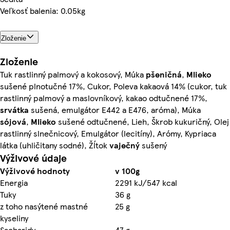
Veľkosť balenia: 0.05kg
Zloženie
Zloženie
Tuk rastlinný palmový a kokosový, Múka
pšeničná
,
Mlieko
sušené plnotučné 17%, Cukor, Poleva kakaová 14% (cukor, tuk
rastlinný palmový a maslovníkový, kakao odtučnené 17%,
srvátka
sušená, emulgátor E442 a E476, aróma), Múka
sójová
,
Mlieko
sušené odtučnené, Lieh, Škrob kukuričný, Olej
rastlinný slnečnicový, Emulgátor (lecitíny), Arómy, Kypriaca
látka (uhličitany sodné), Žĺtok
vaječný
sušený
Výživové údaje
Výživové hodnoty
v 100g
Energia
2291 kJ/547 kcal
Tuky
36 g
z toho nasýtené mastné
25 g
kyseliny
Sacharidy
47 g