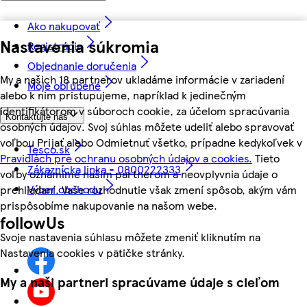
Ako nakupovať
Nastavenia súkromia
Registrácia
Objednanie doručenia
My a našich 18 partnerov ukladáme informácie v zariadení
Moje obľúbené
alebo k nim pristupujeme, napríklad k jedinečným
identifikátorom v súboroch cookie, za účelom spracúvania
Kontaktujte nás
osobných údajov. Svoj súhlas môžete udeliť alebo spravovať
voľbou Prijať alebo Odmietnuť všetko, prípadne kedykoľvek v
Tesco.sk
Pravidlách pre ochranu osobných údajov a cookies.
Tieto
Zákaznícka linka - 0800222333
voľby oznámime našim partnerom a neovplyvnia údaje o
Výber obchodu
prehliadaní. Vaše rozhodnutie však zmení spôsob, akým vám
prispôsobíme nakupovanie na našom webe.
followUs
Svoje nastavenia súhlasu môžete zmeniť kliknutím na
Nastavenia cookies v pätičke stránky.
My a naši partneri spracúvame údaje s cieľom