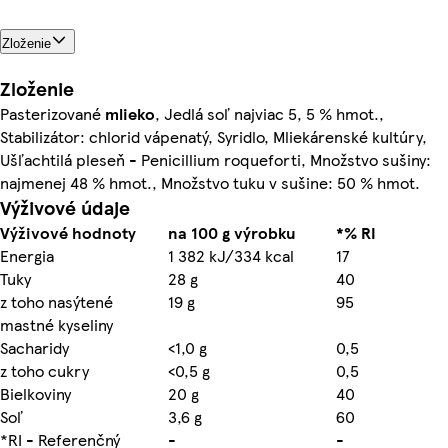
Zloženie
Zloženie
Pasterizované
mlieko
, Jedlá soľ najviac 5, 5 % hmot.,
Stabilizátor: chlorid vápenatý, Syridlo, Mliekárenské kultúry,
Ušľachtilá pleseň - Penicillium roqueforti, Množstvo sušiny:
najmenej 48 % hmot., Množstvo tuku v sušine: 50 % hmot.
Výživové údaje
Výživové hodnoty
na 100 g výrobku
*% RI
Energia
1 382 kJ/334 kcal
17
Tuky
28 g
40
z toho nasýtené
19 g
95
mastné kyseliny
Sacharidy
<1,0 g
0,5
z toho cukry
<0,5 g
0,5
Bielkoviny
20 g
40
Soľ
3,6 g
60
*RI - Referenčný
-
-