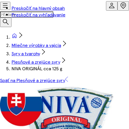
Preskočiť na hlavný obsah
Preskočiť na vyhľadávanie
Mliečne výrobky a vajcia
Syry a tvarohy
Plesňové a zrejúce syry
NIVA ORIGINÁL cca 125 g
Späť na Plesňové a zrejúce syry