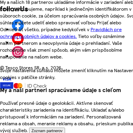
My a našich 18 partnerov ukladáme informácie v zariadení ale
followUs
k nim pristupujeme, napríklad k jedinečným identifikátorom v
súboroch cookie, za účelom spracúvania osobných údajov. Sv
súhlas môžete udeliť alebo spravovať voľbou Prijať alebo
Odmietnuť všetko, prípadne kedykoľvek v
Pravidlách pre
ochranu osobných údajov a cookies.
Tieto voľby oznámime
našim partnerom a neovplyvnia údaje o prehliadaní. Vaše
rozhodnutie však zmení spôsob, akým vám prispôsobíme
nakupovanie na našom webe.
©
Tesco Stores SR, a.s. 2026
Svoje nastavenia súhlasu môžete zmeniť kliknutím na Nastave
cookies v pätičke stránky.
My a naši partneri spracúvame údaje s cieľom
Používať presné údaje o geolokácii. Aktívne skenovať
charakteristiky zariadenia na identifikáciu. Ukladať a/alebo
pristupovať k informáciám na zariadení. Personalizovaná
reklama a obsah, meranie reklamy a obsahu, prieskum publika
vývoj služieb.
Zoznam partnerov