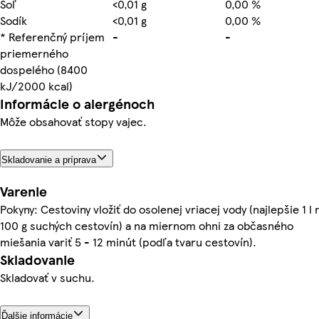
Soľ
<0,01 g
0,00 %
Sodík
<0,01 g
0,00 %
* Referenčný príjem
-
-
priemerného
dospelého (8400
kJ/2000 kcal)
Informácie o alergénoch
Môže obsahovať stopy vajec.
Skladovanie a príprava
Varenie
Pokyny: Cestoviny vložiť do osolenej vriacej vody (najlepšie 1 l 
100 g suchých cestovín) a na miernom ohni za občasného
miešania variť 5 - 12 minút (podľa tvaru cestovín).
Skladovanie
Skladovať v suchu.
Ďalšie informácie