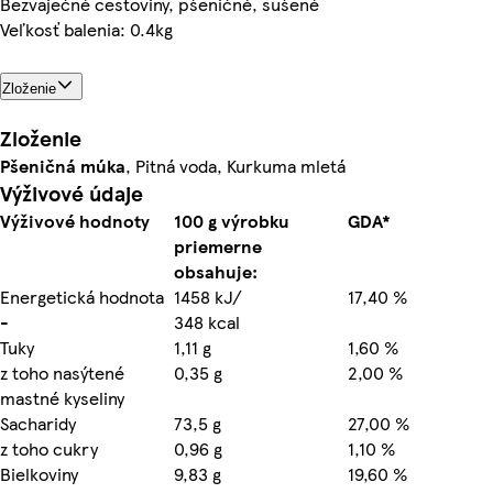
Bezvaječné cestoviny, pšeničné, sušené
Veľkosť balenia: 0.4kg
Zloženie
Zloženie
Pšeničná múka
, Pitná voda, Kurkuma mletá
Výživové údaje
Výživové hodnoty
100 g výrobku
GDA*
priemerne
obsahuje:
Energetická hodnota
1458 kJ/
17,40 %
-
348 kcal
Tuky
1,11 g
1,60 %
z toho nasýtené
0,35 g
2,00 %
mastné kyseliny
Sacharidy
73,5 g
27,00 %
z toho cukry
0,96 g
1,10 %
Bielkoviny
9,83 g
19,60 %