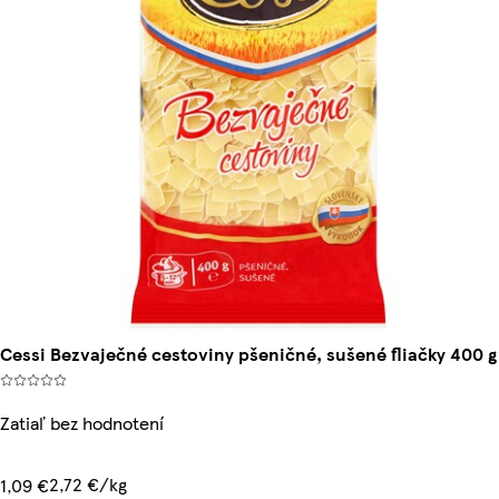
Cessi Bezvaječné cestoviny pšeničné, sušené fliačky 400 g
Zatiaľ bez hodnotení
2,72 €/kg
1,09 €