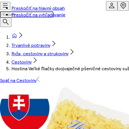
Preskočiť na hlavný obsah
Preskočiť na vyhľadávanie
Trvanlivé potraviny
Ryža, cestoviny a strukoviny
Cestoviny
Hostina Veľké fliačky dvojvaječné pšeničné cestoviny su
Späť na Cestoviny