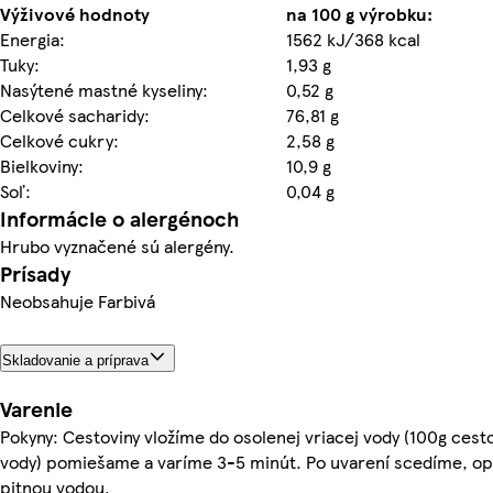
Výživové hodnoty
na 100 g výrobku:
Energia:
1562 kJ/368 kcal
Tuky:
1,93 g
Nasýtené mastné kyseliny:
0,52 g
Celkové sacharidy:
76,81 g
Celkové cukry:
2,58 g
Bielkoviny:
10,9 g
Soľ:
0,04 g
Informácie o alergénoch
Hrubo vyznačené sú alergény.
Prísady
Neobsahuje Farbivá
Skladovanie a príprava
Varenie
Pokyny: Cestoviny vložíme do osolenej vriacej vody (100g cesto
vody) pomiešame a varíme 3-5 minút. Po uvarení scedíme, 
pitnou vodou.