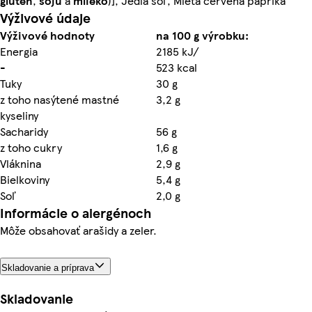
glutén
,
sóju
a
mlieko
)], Jedlá soľ, Mletá červená paprika
Výživové údaje
Výživové hodnoty
na 100 g výrobku:
Energia
2185 kJ/
-
523 kcal
Tuky
30 g
z toho nasýtené mastné
3,2 g
kyseliny
Sacharidy
56 g
z toho cukry
1,6 g
Vláknina
2,9 g
Bielkoviny
5,4 g
Soľ
2,0 g
Informácie o alergénoch
Môže obsahovať arašidy a zeler.
Skladovanie a príprava
Skladovanie