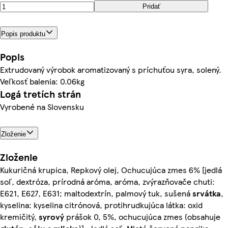
Pridať
Popis produktu
Popis
Extrudovaný výrobok aromatizovaný s príchuťou syra, solený.
Veľkosť balenia: 0.06kg
Logá tretích strán
Vyrobené na Slovensku
Zloženie
Zloženie
Kukuričná krupica, Repkový olej, Ochucujúca zmes 6% [jedlá
soľ, dextróza, prírodná aróma, aróma, zvýrazňovače chuti:
E621, E627, E631; maltodextrín, palmový tuk, sušená
srvátka
,
kyselina: kyselina citrónová, protihrudkujúca látka: oxid
kremičitý,
syrový
prášok 0, 5%, ochucujúca zmes (obsahuje