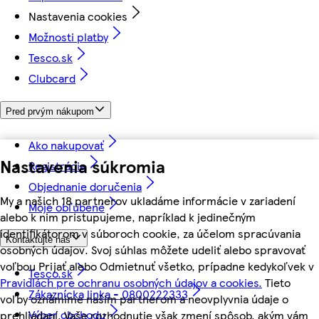
Nastavenia cookies
Možnosti platby
Tesco.sk
Clubcard
Pred prvým nákupom
Ako nakupovať
Nastavenia súkromia
Registrácia
Objednanie doručenia
My a našich 18 partnerov ukladáme informácie v zariadení
Moje obľúbené
alebo k nim pristupujeme, napríklad k jedinečným
identifikátorom v súboroch cookie, za účelom spracúvania
Kontaktujte nás
osobných údajov. Svoj súhlas môžete udeliť alebo spravovať
voľbou Prijať alebo Odmietnuť všetko, prípadne kedykoľvek v
Tesco.sk
Pravidlách pre ochranu osobných údajov a cookies.
Tieto
Zákaznícka linka - 0800222333
voľby oznámime našim partnerom a neovplyvnia údaje o
Výber obchodu
prehliadaní. Vaše rozhodnutie však zmení spôsob, akým vám