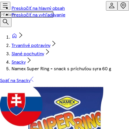
Preskočiť na hlavný obsah
Preskočiť na vyhľadávanie
Trvanlivé potraviny
Slané pochutiny
Snacky
Namex Super Ring - snack s príchuťou syra 60 g
Späť na Snacky