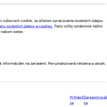
m v súboroch cookie, za účelom spracúvania osobných údajov.
anu osobných údajov a cookies.
Tieto voľby oznámime našim
a našom webe.
ť k informáciám na zariadení. Personalizovaná reklama a obsah,
Prihlásiť
Zaregistrovať
sa
sa