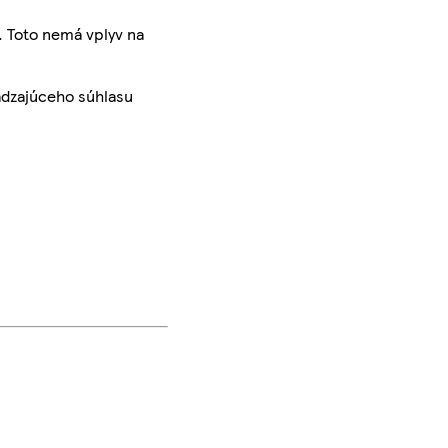
. Toto nemá vplyv na
ádzajúceho súhlasu