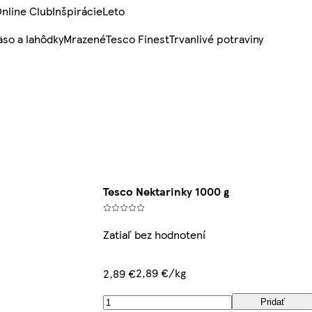
nline Club
Inšpirácie
Leto
so a lahôdky
Mrazené
Tesco Finest
Trvanlivé potraviny
Tesco Nektarinky 1000 g
Zatiaľ bez hodnotení
2,89 €/kg
2,89 €
Pridať