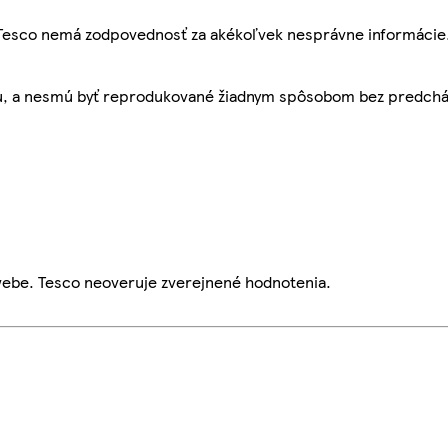
, Tesco nemá zodpovednosť za akékoľvek nesprávne informácie
bu, a nesmú byť reprodukované žiadnym spôsobom bez predch
webe. Tesco neoveruje zverejnené hodnotenia.