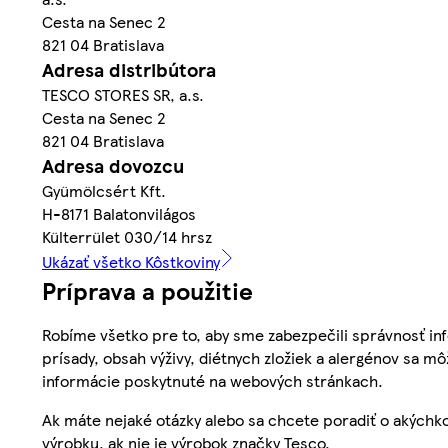
Cesta na Senec 2
821 04 Bratislava
Adresa distribútora
TESCO STORES SR, a.s.
Cesta na Senec 2
821 04 Bratislava
Adresa dovozcu
Gyümölcsért Kft.
H-8171 Balatonvilágos
Külterrület 030/14 hrsz
Ukázať všetko Kôstkoviny
Príprava a použitie
Robíme všetko pre to, aby sme zabezpečili správnosť inf
prísady, obsah výživy, diétnych zložiek a alergénov sa mô
informácie poskytnuté na webových stránkach.
Ak máte nejaké otázky alebo sa chcete poradiť o akýchko
výrobku, ak nie je výrobok značky Tesco.