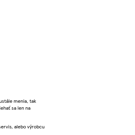
ustále menia, tak
iehať sa len na
servis, alebo výrobcu