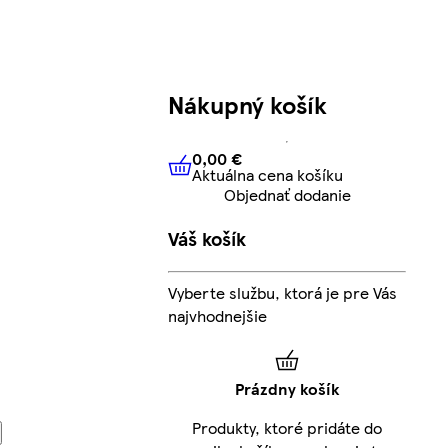
Nákupný košík
0,00 €
Aktuálna cena košíku
0,00 €
Aktuálna cena košíku
Objednať dodanie
Váš košík
Vyberte službu, ktorá je pre Vás
najvhodnejšie
Prázdny košík
Produkty, ktoré pridáte do