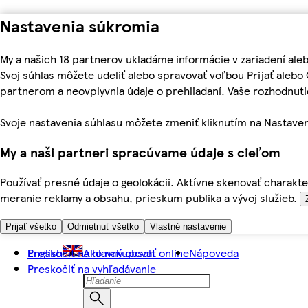
Nastavenia súkromia
My a našich 18 partnerov ukladáme informácie v zariadení ale
Svoj súhlas môžete udeliť alebo spravovať voľbou Prijať aleb
partnerom a neovplyvnia údaje o prehliadaní. Vaše rozhodnu
Svoje nastavenia súhlasu môžete zmeniť kliknutím na Nastaven
My a naši partneri spracúvame údaje s cieľom
Používať presné údaje o geolokácii. Aktívne skenovať charakter
meranie reklamy a obsahu, prieskum publika a vývoj služieb.
Prijať všetko
Odmietnuť všetko
Vlastné nastavenie
Preskočiť na hlavný obsah
English
Ako nakupovať online
Nápoveda
Preskočiť na vyhľadávanie