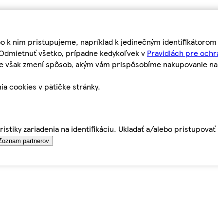
bo k nim pristupujeme, napríklad k jedinečným identifikátoro
o Odmietnuť všetko, prípadne kedykoľvek v
Pravidlách pre ochr
tie však zmení spôsob, akým vám prispôsobíme nakupovanie n
ia cookies v pätičke stránky.
istiky zariadenia na identifikáciu. Ukladať a/alebo pristupova
Zoznam partnerov