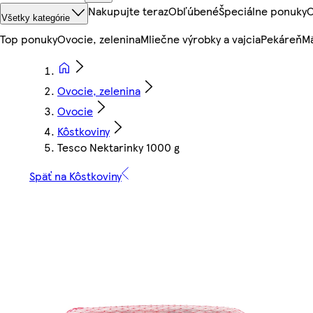
Nakupujte teraz
Obľúbené
Špeciálne ponuky
O
Všetky kategórie
Top ponuky
Ovocie, zelenina
Mliečne výrobky a vajcia
Pekáreň
Mä
Ovocie, zelenina
Ovocie
Kôstkoviny
Tesco Nektarinky 1000 g
Späť na Kôstkoviny