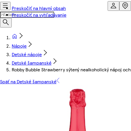
Preskočiť na hlavný obsah
Preskočiť na vyhľadávanie
Nápoje
Detské nápoje
Detské šampanské
Robby Bubble Strawberry sýtený nealkoholický nápoj ochu
Späť na Detské šampanské