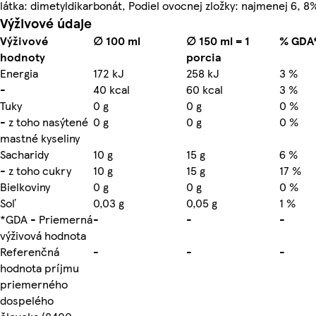
látka: dimetyldikarbonát, Podiel ovocnej zložky: najmenej 6, 8
Výživové údaje
Výživové
∅ 100 ml
∅ 150 ml = 1
% GDA
hodnoty
porcia
Energia
172 kJ
258 kJ
3 %
-
40 kcal
60 kcal
3 %
Tuky
0 g
0 g
0 %
- z toho nasýtené
0 g
0 g
0 %
mastné kyseliny
Sacharidy
10 g
15 g
6 %
- z toho cukry
10 g
15 g
17 %
Bielkoviny
0 g
0 g
0 %
Soľ
0,03 g
0,05 g
1 %
*GDA - Priemerná
-
-
-
výživová hodnota
Referenčná
-
-
-
hodnota príjmu
priemerného
dospelého