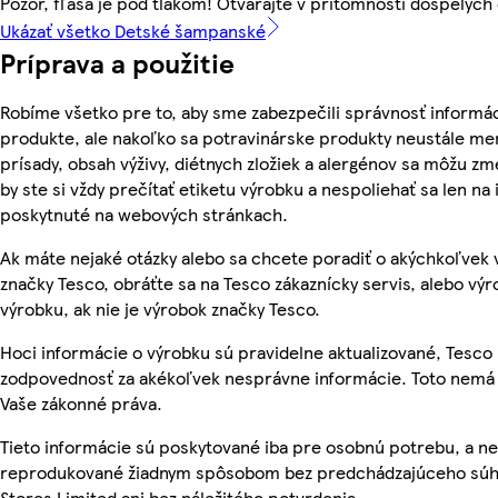
Pozor, fľaša je pod tlakom! Otvárajte v prítomnosti dospelých
Ukázať všetko Detské šampanské
Príprava a použitie
Robíme všetko pre to, aby sme zabezpečili správnosť informác
produkte, ale nakoľko sa potravinárske produkty neustále men
prísady, obsah výživy, diétnych zložiek a alergénov sa môžu zme
by ste si vždy prečítať etiketu výrobku a nespoliehať sa len na
poskytnuté na webových stránkach.
Ak máte nejaké otázky alebo sa chcete poradiť o akýchkoľvek
značky Tesco, obráťte sa na Tesco zákaznícky servis, alebo vý
výrobku, ak nie je výrobok značky Tesco.
Hoci informácie o výrobku sú pravidelne aktualizované, Tesc
zodpovednosť za akékoľvek nesprávne informácie. Toto nemá 
Vaše zákonné práva.
Tieto informácie sú poskytované iba pre osobnú potrebu, a n
reprodukované žiadnym spôsobom bez predchádzajúceho súh
Stores Limited ani bez náležitého potvrdenia.