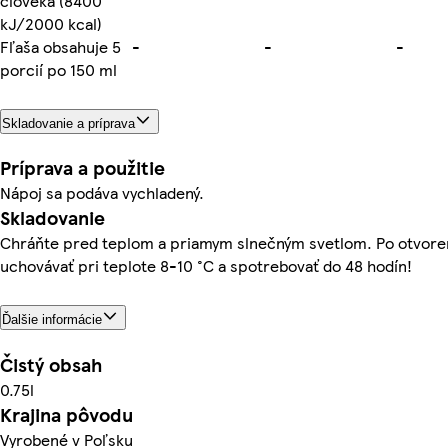
človeka (8400
kJ/2000 kcal)
Fľaša obsahuje 5
-
-
-
porcií po 150 ml
Skladovanie a príprava
Príprava a použitie
Nápoj sa podáva vychladený.
Skladovanie
Chráňte pred teplom a priamym slnečným svetlom. Po otvore
uchovávať pri teplote 8-10 °C a spotrebovať do 48 hodín!
Ďalšie informácie
Čistý obsah
0.75l
Krajina pôvodu
Vyrobené v Poľsku