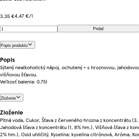
4,47 €/l
3,35 €
Pridať
Popis produktu
Popis
Sýtený nealkoholický nápoj, ochutený - s hroznovou, jahodovo
višňovou šťavou.
Veľkosť balenia: 0.75l
Zloženie
Zloženie
Pitná voda, Cukor, Šťava z červeného hrozna z koncentrátu (3,
Jahodová šťava z koncentrátu (1, 8% hm.), Višňová šťava z kon
2% hm.), Oxid uhličitý, Kyselina: kyselina citrónová, Aróma, K