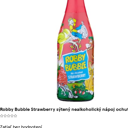
Robby Bubble Strawberry sýtený nealkoholický nápoj ochut
Zatiaľ bez hodnotení