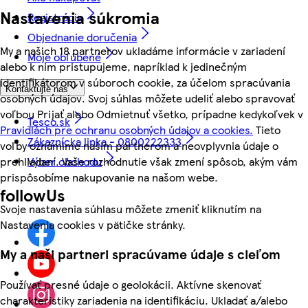
Nastavenia súkromia
Registrácia
Objednanie doručenia
My a našich 18 partnerov ukladáme informácie v zariadení
Moje obľúbené
alebo k nim pristupujeme, napríklad k jedinečným
identifikátorom v súboroch cookie, za účelom spracúvania
Kontaktujte nás
osobných údajov. Svoj súhlas môžete udeliť alebo spravovať
voľbou Prijať alebo Odmietnuť všetko, prípadne kedykoľvek v
Tesco.sk
Pravidlách pre ochranu osobných údajov a cookies.
Tieto
Zákaznícka linka - 0800222333
voľby oznámime našim partnerom a neovplyvnia údaje o
prehliadaní. Vaše rozhodnutie však zmení spôsob, akým vám
Výber obchodu
prispôsobíme nakupovanie na našom webe.
followUs
Svoje nastavenia súhlasu môžete zmeniť kliknutím na
Nastavenia cookies v pätičke stránky.
My a naši partneri spracúvame údaje s cieľom
Používať presné údaje o geolokácii. Aktívne skenovať
charakteristiky zariadenia na identifikáciu. Ukladať a/alebo