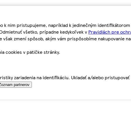
bo k nim pristupujeme, napríklad k jedinečným identifikátoro
o Odmietnuť všetko, prípadne kedykoľvek v
Pravidlách pre ochr
tie však zmení spôsob, akým vám prispôsobíme nakupovanie n
ia cookies v pätičke stránky.
istiky zariadenia na identifikáciu. Ukladať a/alebo pristupova
Zoznam partnerov