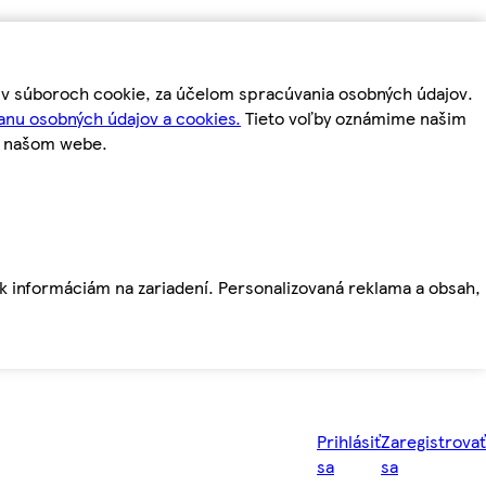
m v súboroch cookie, za účelom spracúvania osobných údajov.
anu osobných údajov a cookies.
Tieto voľby oznámime našim
a našom webe.
ť k informáciám na zariadení. Personalizovaná reklama a obsah,
Prihlásiť
Zaregistrovať
sa
sa