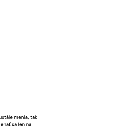
ustále menia, tak
iehať sa len na