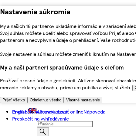
Nastavenia súkromia
My a našich 18 partnerov ukladáme informácie v zariadení ale
Svoj súhlas môžete udeliť alebo spravovať voľbou Prijať aleb
partnerom a neovplyvnia údaje o prehliadaní. Vaše rozhodnu
Svoje nastavenia súhlasu môžete zmeniť kliknutím na Nastaven
My a naši partneri spracúvame údaje s cieľom
Používať presné údaje o geolokácii. Aktívne skenovať charakter
meranie reklamy a obsahu, prieskum publika a vývoj služieb.
Prijať všetko
Odmietnuť všetko
Vlastné nastavenie
Preskočiť na hlavný obsah
English
Ako nakupovať online
Nápoveda
Preskočiť na vyhľadávanie