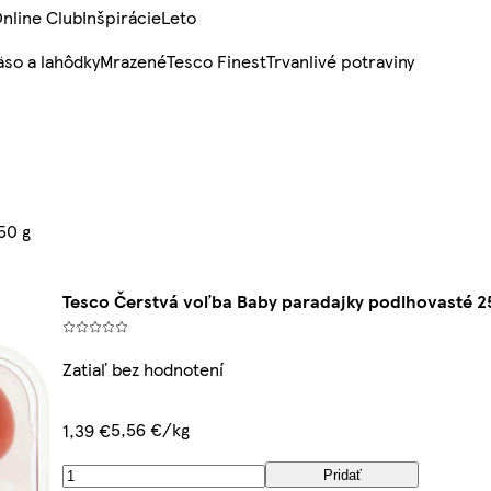
nline Club
Inšpirácie
Leto
so a lahôdky
Mrazené
Tesco Finest
Trvanlivé potraviny
50 g
Tesco Čerstvá voľba Baby paradajky podlhovasté 2
Zatiaľ bez hodnotení
5,56 €/kg
1,39 €
Pridať