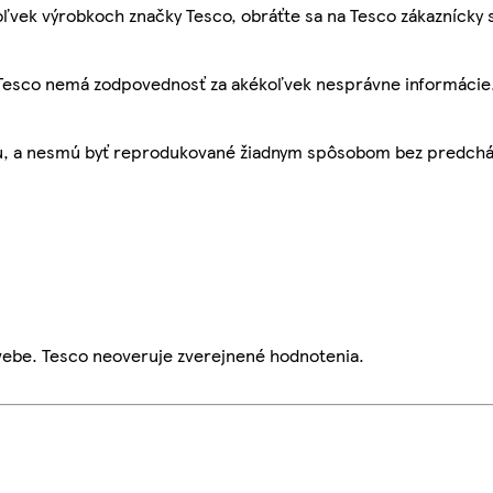
ľvek výrobkoch značky Tesco, obráťte sa na Tesco zákaznícky 
, Tesco nemá zodpovednosť za akékoľvek nesprávne informácie
bu, a nesmú byť reprodukované žiadnym spôsobom bez predch
webe. Tesco neoveruje zverejnené hodnotenia.