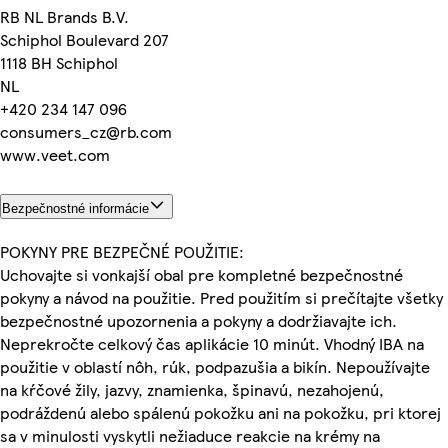
RB NL Brands B.V.
Schiphol Boulevard 207
1118 BH Schiphol
NL
+420 234 147 096
consumers_cz@rb.com
www.veet.com
Bezpečnostné informácie
POKYNY PRE BEZPEČNÉ POUŽITIE:
Uchovajte si vonkajší obal pre kompletné bezpečnostné
pokyny a návod na použitie. Pred použitím si prečítajte všetky
bezpečnostné upozornenia a pokyny a dodržiavajte ich.
Neprekročte celkový čas aplikácie 10 minút. Vhodný IBA na
použitie v oblastí nôh, rúk, podpazušia a bikín. Nepoužívajte
na kŕčové žily, jazvy, znamienka, špinavú, nezahojenú,
podráždenú alebo spálenú pokožku ani na pokožku, pri ktorej
sa v minulosti vyskytli nežiaduce reakcie na krémy na