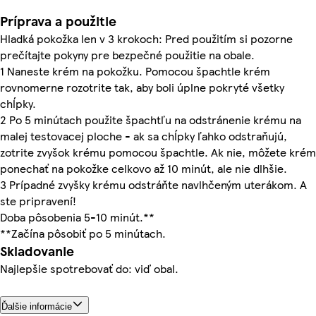
Príprava a použitie
Hladká pokožka len v 3 krokoch: Pred použitím si pozorne
prečítajte pokyny pre bezpečné použitie na obale.
1 Naneste krém na pokožku. Pomocou špachtle krém
rovnomerne rozotrite tak, aby boli úplne pokryté všetky
chĺpky.
2 Po 5 minútach použite špachtľu na odstránenie krému na
malej testovacej ploche - ak sa chĺpky ľahko odstraňujú,
zotrite zvyšok krému pomocou špachtle. Ak nie, môžete krém
ponechať na pokožke celkovo až 10 minút, ale nie dlhšie.
3 Prípadné zvyšky krému odstráňte navlhčeným uterákom. A
ste pripravení!
Doba pôsobenia 5-10 minút.**
**Začína pôsobiť po 5 minútach.
Skladovanie
Najlepšie spotrebovať do: viď obal.
Ďalšie informácie