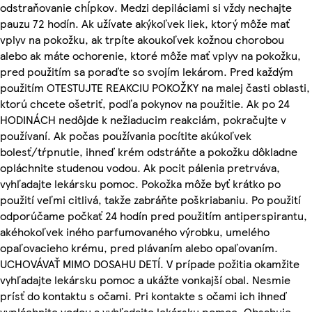
odstraňovanie chĺpkov. Medzi depiláciami si vždy nechajte
pauzu 72 hodín. Ak užívate akýkoľvek liek, ktorý môže mať
vplyv na pokožku, ak trpíte akoukoľvek kožnou chorobou
alebo ak máte ochorenie, ktoré môže mať vplyv na pokožku,
pred použitím sa poraďte so svojím lekárom. Pred každým
použitím OTESTUJTE REAKCIU POKOŽKY na malej časti oblasti,
ktorú chcete ošetriť, podľa pokynov na použitie. Ak po 24
HODINÁCH nedôjde k nežiaducim reakciám, pokračujte v
používaní. Ak počas používania pocítite akúkoľvek
bolesť/tŕpnutie, ihneď krém odstráňte a pokožku dôkladne
opláchnite studenou vodou. Ak pocit pálenia pretrváva,
vyhľadajte lekársku pomoc. Pokožka môže byť krátko po
použití veľmi citlivá, takže zabráňte poškriabaniu. Po použití
odporúčame počkať 24 hodín pred použitím antiperspirantu,
akéhokoľvek iného parfumovaného výrobku, umelého
opaľovacieho krému, pred plávaním alebo opaľovaním.
UCHOVÁVAŤ MIMO DOSAHU DETÍ. V prípade požitia okamžite
vyhľadajte lekársku pomoc a ukážte vonkajší obal. Nesmie
prísť do kontaktu s očami. Pri kontakte s očami ich ihneď
vypláchnite vodou a vyhľadajte lekársku pomoc. Obsahuje