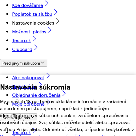
Kde dovážame
Poplatok za službu
Nastavenia cookies
Možnosti platby
Tesco.sk
Clubcard
Pred prvým nákupom
Ako nakupovať
Nastavenia súkromia
Registrácia
Objednanie doručenia
My a našich 18 partnerov ukladáme informácie v zariadení
Moje obľúbené
alebo k nim pristupujeme, napríklad k jedinečným
identifikátorom v súboroch cookie, za účelom spracúvania
Kontaktujte nás
osobných údajov. Svoj súhlas môžete udeliť alebo spravovať
voľbou Prijať alebo Odmietnuť všetko, prípadne kedykoľvek v
Tesco.sk