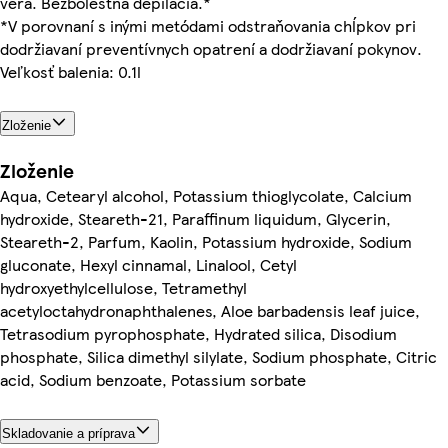
vera. Bezbolestná depilácia.*
*V porovnaní s inými metódami odstraňovania chĺpkov pri
dodržiavaní preventívnych opatrení a dodržiavaní pokynov.
Veľkosť balenia: 0.1l
Zloženie
Zloženie
Aqua, Cetearyl alcohol, Potassium thioglycolate, Calcium
hydroxide, Steareth-21, Paraffinum liquidum, Glycerin,
Steareth-2, Parfum, Kaolin, Potassium hydroxide, Sodium
gluconate, Hexyl cinnamal, Linalool, Cetyl
hydroxyethylcellulose, Tetramethyl
acetyloctahydronaphthalenes, Aloe barbadensis leaf juice,
Tetrasodium pyrophosphate, Hydrated silica, Disodium
phosphate, Silica dimethyl silylate, Sodium phosphate, Citric
acid, Sodium benzoate, Potassium sorbate
Skladovanie a príprava