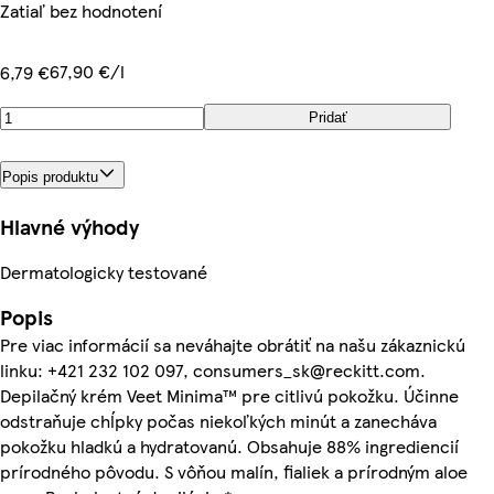
Zatiaľ bez hodnotení
67,90 €/l
6,79 €
Pridať
Popis produktu
Hlavné výhody
Dermatologicky testované
Popis
Pre viac informácií sa neváhajte obrátiť na našu zákaznickú
linku: +421 232 102 097, consumers_sk@reckitt.com.
Depilačný krém Veet Minima™ pre citlivú pokožku. Účinne
odstraňuje chĺpky počas niekoľkých minút a zanecháva
pokožku hladkú a hydratovanú. Obsahuje 88% ingrediencií
prírodného pôvodu. S vôňou malín, fialiek a prírodným aloe