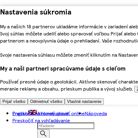
Nastavenia súkromia
My a našich 18 partnerov ukladáme informácie v zariadení ale
Svoj súhlas môžete udeliť alebo spravovať voľbou Prijať aleb
partnerom a neovplyvnia údaje o prehliadaní. Vaše rozhodnu
Svoje nastavenia súhlasu môžete zmeniť kliknutím na Nastaven
My a naši partneri spracúvame údaje s cieľom
Používať presné údaje o geolokácii. Aktívne skenovať charakter
meranie reklamy a obsahu, prieskum publika a vývoj služieb.
Prijať všetko
Odmietnuť všetko
Vlastné nastavenie
Preskočiť na hlavný obsah
English
Ako nakupovať online
Nápoveda
Preskočiť na vyhľadávanie