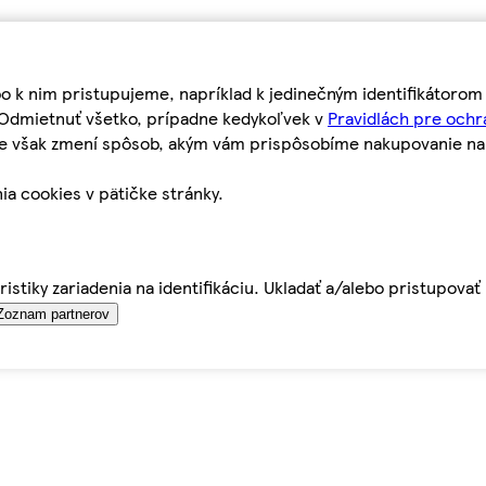
bo k nim pristupujeme, napríklad k jedinečným identifikátoro
o Odmietnuť všetko, prípadne kedykoľvek v
Pravidlách pre ochr
tie však zmení spôsob, akým vám prispôsobíme nakupovanie n
ia cookies v pätičke stránky.
istiky zariadenia na identifikáciu. Ukladať a/alebo pristupova
Zoznam partnerov