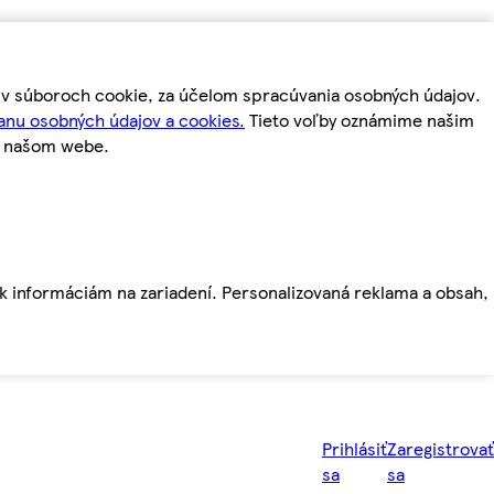
m v súboroch cookie, za účelom spracúvania osobných údajov.
anu osobných údajov a cookies.
Tieto voľby oznámime našim
a našom webe.
ť k informáciám na zariadení. Personalizovaná reklama a obsah,
Prihlásiť
Zaregistrovať
sa
sa