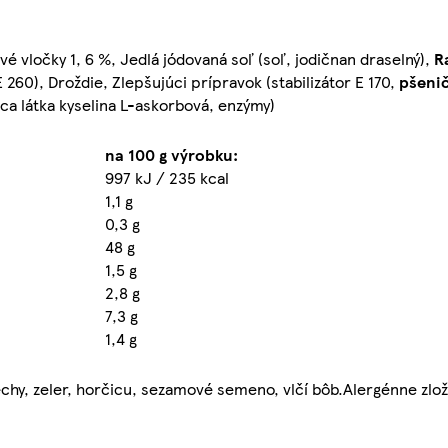
vé vločky 1, 6 %, Jedlá jódovaná soľ (soľ, jodičnan draselný),
R
E 260), Droždie, Zlepšujúci prípravok (stabilizátor E 170,
pšeni
ca látka kyselina L-askorbová, enzýmy)
na 100 g výrobku:
997 kJ / 235 kcal
1,1 g
0,3 g
48 g
1,5 g
2,8 g
7,3 g
1,4 g
chy, zeler, horčicu, sezamové semeno, vlčí bôb.Alergénne zložk