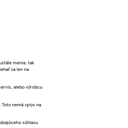
ustále menia, tak
iehať sa len na
servis, alebo výrobcu
. Toto nemá vplyv na
ádzajúceho súhlasu