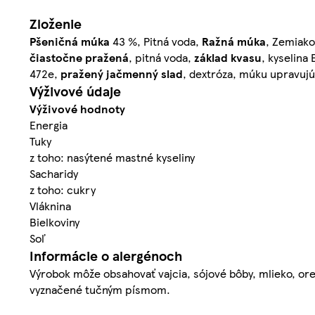
Zloženie
Pšeničná múka
43 %, Pitná voda,
Ražná múka
, Zemiako
čiastočne pražená
, pitná voda,
základ kvasu
, kyselina 
472e,
pražený
jačmenný slad
, dextróza, múku upravujú
Výživové údaje
Výživové hodnoty
Energia
Tuky
z toho: nasýtené mastné kyseliny
Sacharidy
z toho: cukry
Vláknina
Bielkoviny
Soľ
Informácie o alergénoch
Výrobok môže obsahovať vajcia, sójové bôby, mlieko, ore
vyznačené tučným písmom.