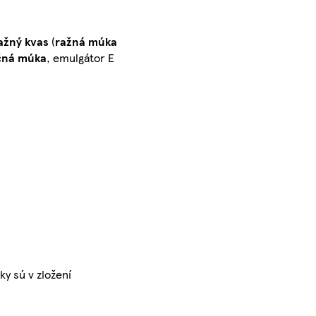
ažný
kvas
(
ražná múka
čná múka
, emulgátor E
y sú v zložení