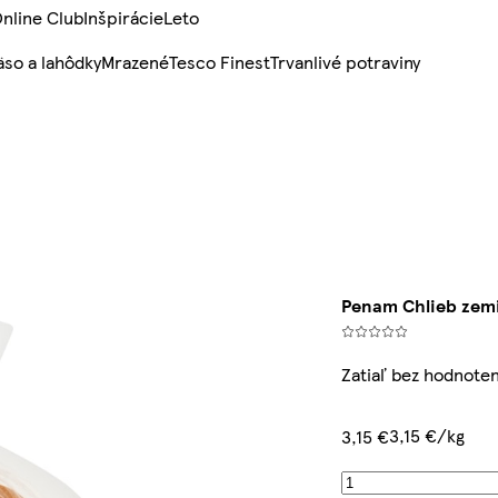
nline Club
Inšpirácie
Leto
so a lahôdky
Mrazené
Tesco Finest
Trvanlivé potraviny
Penam Chlieb zem
Zatiaľ bez hodnoten
3,15 €/kg
3,15 €