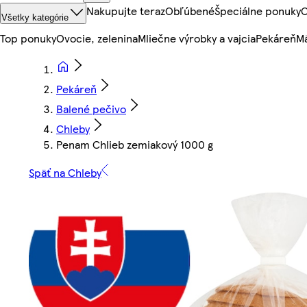
Nakupujte teraz
Obľúbené
Špeciálne ponuky
O
Všetky kategórie
Top ponuky
Ovocie, zelenina
Mliečne výrobky a vajcia
Pekáreň
Mä
Pekáreň
Balené pečivo
Chleby
Penam Chlieb zemiakový 1000 g
Späť na Chleby