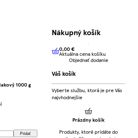
Nákupný košík
0,00 €
Aktuálna cena košíku
0,00 €
Aktuálna cena košíku
Objednať dodanie
Váš košík
iakový 1000 g
Vyberte službu, ktorá je pre Vás
najvhodnejšie
í
Prázdny košík
Produkty, ktoré pridáte do
Pridať