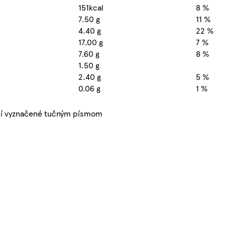
151kcal
8 %
7.50 g
11 %
4.40 g
22 %
17.00 g
7 %
7.60 g
8 %
1.50 g
2.40 g
5 %
0.06 g
1 %
ní vyznačené tučným písmom