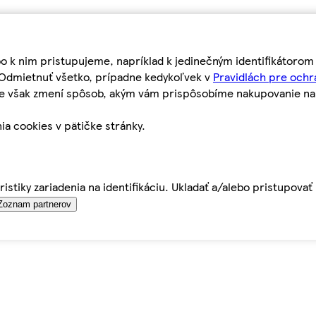
bo k nim pristupujeme, napríklad k jedinečným identifikátoro
o Odmietnuť všetko, prípadne kedykoľvek v
Pravidlách pre ochr
tie však zmení spôsob, akým vám prispôsobíme nakupovanie n
ia cookies v pätičke stránky.
istiky zariadenia na identifikáciu. Ukladať a/alebo pristupova
Zoznam partnerov