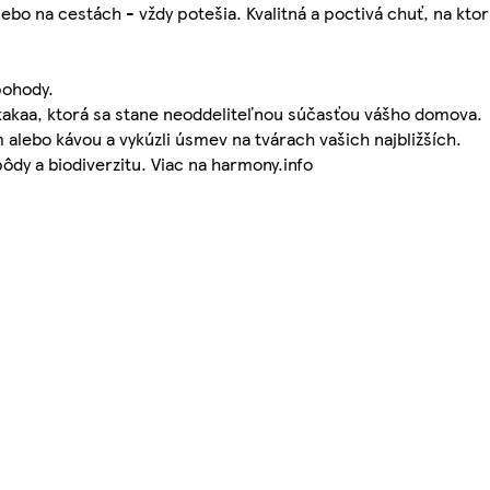
lebo na cestách - vždy potešia. Kvalitná a poctivá chuť, na kt
pohody.
kakaa, ktorá sa stane neoddeliteľnou súčasťou vášho domova.
alebo kávou a vykúzli úsmev na tvárach vašich najbližších.
ôdy a biodiverzitu. Viac na harmony.info