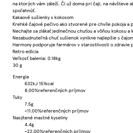
na ktorých vám záleží. Či už doma pri čaji, na návšteve a
spoľahnúť.
Kakaové sušienky s kokosom
Krehké čajové pečivo ako stvorené pre chvíle pokoja a 
Nechajte sa zlákať jedinečnou chuťou a vôňou kokosu a 
Nezabudnuteľná chuť sušienok vynikne najlepšie s čajom 
Harmony podporuje farmárov v starostlivosti o zdravie p
Retro edícia
Veľkosť balenia: 0.18kg
30 g
Energia
632kJ
151kcal
8.00%
referenčných príjmov
Tuky
7.5g
-
11.00%
referenčných príjmov
Nasýtené mastné kyseliny
4.4g
-
22.00%
referenčných príjmov