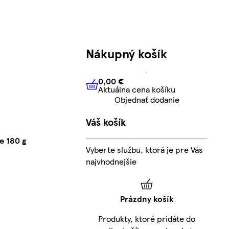
Nákupný košík
0,00 €
Aktuálna cena košíku
0,00 €
Aktuálna cena košíku
Objednať dodanie
Váš košík
e 180 g
Vyberte službu, ktorá je pre Vás
najvhodnejšie
Prázdny košík
Produkty, ktoré pridáte do