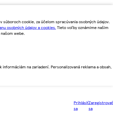
m v súboroch cookie, za účelom spracúvania osobných údajov.
anu osobných údajov a cookies.
Tieto voľby oznámime našim
a našom webe.
ť k informáciám na zariadení. Personalizovaná reklama a obsah,
Prihlásiť
Zaregistrovať
sa
sa