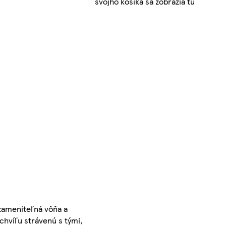
svojho košíka sa zobrazia tu
zameniteľná vôňa a
chvíľu strávenú s tými,