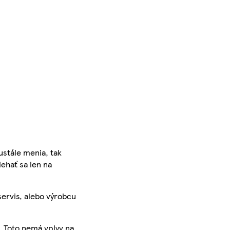
ustále menia, tak
iehať sa len na
servis, alebo výrobcu
. Toto nemá vplyv na