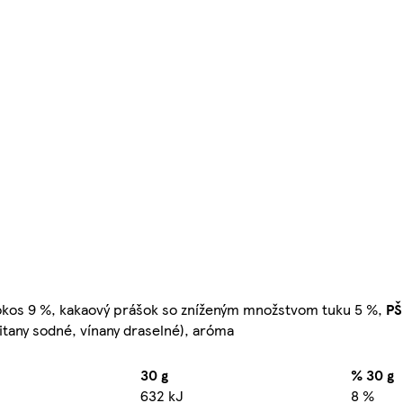
okos 9 %, kakaový prášok so zníženým množstvom tuku 5 %,
PŠ
čitany sodné, vínany draselné), aróma
30 g
% 30 g
632 kJ
8 %