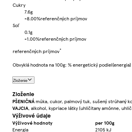
Cukry
7.6g
-
8.00%
referenčných príjmov
Soľ
0.1g
-
1.00%
referenčných príjmov
*
referenčných príjmov
Obvyklá hodnota na 100g: % energetický podiel{energia}
Zloženie
Zloženie
PŠENIČNÁ
múka, cukor, palmový tuk, sušený strúhaný k
VAJCIA
, alkohol, kypriace látky (uhličitany amónne, uhli
Výživové údaje
Výživové hodnoty
per 100g
Energia
2105 kJ