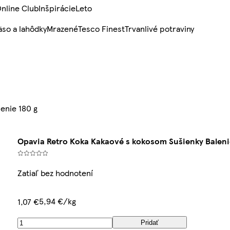
nline Club
Inšpirácie
Leto
so a lahôdky
Mrazené
Tesco Finest
Trvanlivé potraviny
enie 180 g
Opavia Retro Koka Kakaové s kokosom Sušienky Baleni
Zatiaľ bez hodnotení
5,94 €/kg
1,07 €
Pridať