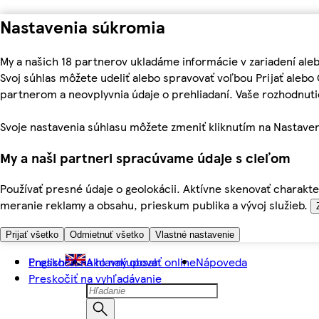
Nastavenia súkromia
My a našich 18 partnerov ukladáme informácie v zariadení ale
Svoj súhlas môžete udeliť alebo spravovať voľbou Prijať aleb
partnerom a neovplyvnia údaje o prehliadaní. Vaše rozhodnu
Svoje nastavenia súhlasu môžete zmeniť kliknutím na Nastaven
My a naši partneri spracúvame údaje s cieľom
Používať presné údaje o geolokácii. Aktívne skenovať charakter
meranie reklamy a obsahu, prieskum publika a vývoj služieb.
Prijať všetko
Odmietnuť všetko
Vlastné nastavenie
Preskočiť na hlavný obsah
English
Ako nakupovať online
Nápoveda
Preskočiť na vyhľadávanie