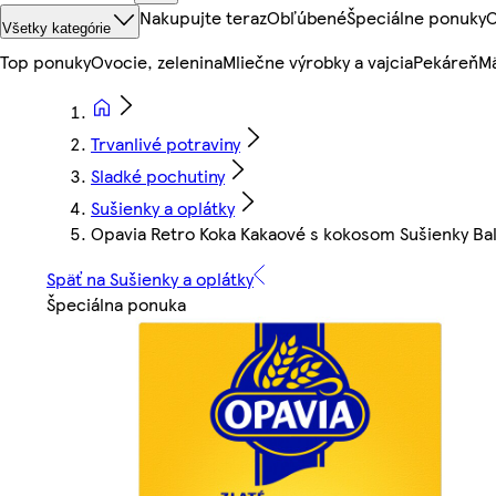
Nakupujte teraz
Obľúbené
Špeciálne ponuky
O
Všetky kategórie
Top ponuky
Ovocie, zelenina
Mliečne výrobky a vajcia
Pekáreň
Mä
Trvanlivé potraviny
Sladké pochutiny
Sušienky a oplátky
Opavia Retro Koka Kakaové s kokosom Sušienky Bal
Späť na Sušienky a oplátky
Špeciálna ponuka