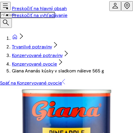
Preskočiť na hlavný obsah
Preskočiť na vyhľadávanie
Trvanlivé potraviny
Konzervované potraviny
Konzervované ovocie
Giana Ananás kúsky v sladkom náleve 565 g
Späť na Konzervované ovocie