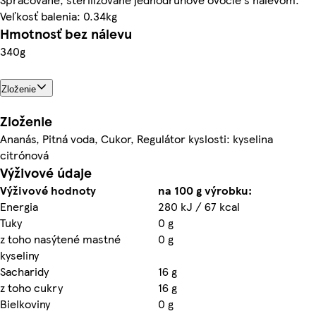
Veľkosť balenia: 0.34kg
Hmotnosť bez nálevu
340g
Zloženie
Zloženie
Ananás, Pitná voda, Cukor, Regulátor kyslosti: kyselina
citrónová
Výživové údaje
Výživové hodnoty
na 100 g výrobku:
Energia
280 kJ / 67 kcal
Tuky
0 g
z toho nasýtené mastné
0 g
kyseliny
Sacharidy
16 g
z toho cukry
16 g
Bielkoviny
0 g