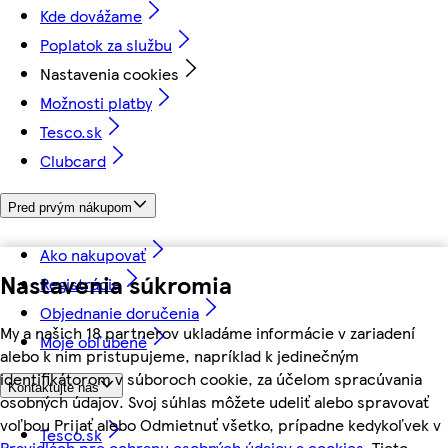
Kde dovážame
Poplatok za službu
Nastavenia cookies
Možnosti platby
Tesco.sk
Clubcard
Pred prvým nákupom
Ako nakupovať
Nastavenia súkromia
Registrácia
Objednanie doručenia
My a našich 18 partnerov ukladáme informácie v zariadení
Moje obľúbené
alebo k nim pristupujeme, napríklad k jedinečným
identifikátorom v súboroch cookie, za účelom spracúvania
Kontaktujte nás
osobných údajov. Svoj súhlas môžete udeliť alebo spravovať
voľbou Prijať alebo Odmietnuť všetko, prípadne kedykoľvek v
Tesco.sk
Pravidlách pre ochranu osobných údajov a cookies.
Tieto