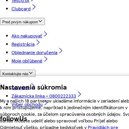
Tesco.sk
Clubcard
Pred prvým nákupom
Ako nakupovať
Registrácia
Objednanie doručenia
Moje obľúbené
Kontaktujte nás
Nastavenia súkromia
Tesco.sk
Zákaznícka linka - 0800222333
My a našich 18 partnerov ukladáme informácie v zariadení ale
Výber obchodu
k nim pristupujeme, napríklad k jedinečným identifikátorom v
súboroch cookie, za účelom spracúvania osobných údajov. Sv
followUs
súhlas môžete udeliť alebo spravovať voľbou Prijať alebo
Odmietnuť všetko, prípadne kedykoľvek v
Pravidlách pre