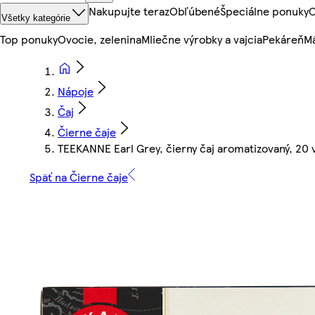
Nakupujte teraz
Obľúbené
Špeciálne ponuky
O
Všetky kategórie
Top ponuky
Ovocie, zelenina
Mliečne výrobky a vajcia
Pekáreň
Mä
Nápoje
Čaj
Čierne čaje
TEEKANNE Earl Grey, čierny čaj aromatizovaný, 20 
Späť na Čierne čaje