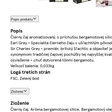
Popis produktu
Popis
Čierny čaj aromatizovaný, s príchuťou bergamotovej sili
Earl Grey - špecialita čierneho čaju s ušľachtilým pôvo
Sir Charles Grey - premiér, britský šľachtic a objaviteľ 
synonymom tradičnej čajovej pochúťky tej najvyššej kval
osvieženie - chuť dotvorená tónmi bergamotu.
Veľkosť balenia: 0.033kg
Logá tretích strán
FSC, Zelený bod
Zloženie
Zloženie
Čierny čaj, Aróma bergamotovej silice, Bergamotový olej