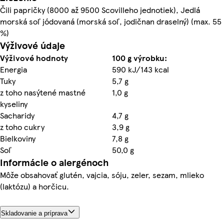
Čili papričky (8000 až 9500 Scovilleho jednotiek), Jedlá
morská soľ jódovaná (morská soľ, jodičnan draselný) (max. 55
%)
Výživové údaje
Výživové hodnoty
100 g výrobku:
Energia
590 kJ/143 kcal
Tuky
5,7 g
z toho nasýtené mastné
1,0 g
kyseliny
Sacharidy
4,7 g
z toho cukry
3,9 g
Bielkoviny
7,8 g
Soľ
50,0 g
Informácie o alergénoch
Môže obsahovať glutén, vajcia, sóju, zeler, sezam, mlieko
(laktózu) a horčicu.
Skladovanie a príprava