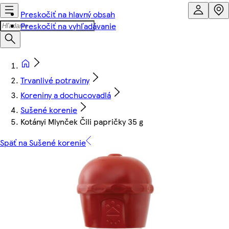
Preskočiť na hlavný obsah
Preskočiť na vyhľadávanie
Trvanlivé potraviny
Koreniny a dochucovadlá
Sušené korenie
Kotányi Mlynček Čili papričky 35 g
Späť na Sušené korenie