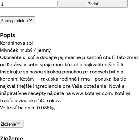
Pridať
Popis produktu
Popis
Koreninová soľ
Mlynček hrubý / jemný.
Okoreňte si soľ a dodajte jej mierne pikantnú chuť. Táto zmes
od Kotányi v sebe spája morskú soľ a najkvalitnejšie čili.
Inšpirujte sa našou širokou ponukou prírodných bylín a
korenín! Kotányi - rakúska rodinná firma - ponúka iba tie
najkvalitnejšie ingrediencie pre Vaše potešenie. Nové a
inšpiratívne recepty nájdete na www.kotanyi.com. Kotányi,
tradícia viac ako 140 rokov.
Veľkosť balenia: 0.035kg
Zloženie
Zloženie