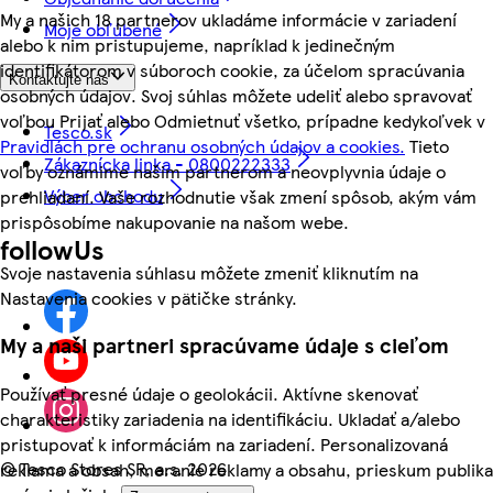
My a našich 18 partnerov ukladáme informácie v zariadení
Moje obľúbené
alebo k nim pristupujeme, napríklad k jedinečným
identifikátorom v súboroch cookie, za účelom spracúvania
Kontaktujte nás
osobných údajov. Svoj súhlas môžete udeliť alebo spravovať
voľbou Prijať alebo Odmietnuť všetko, prípadne kedykoľvek v
Tesco.sk
Pravidlách pre ochranu osobných údajov a cookies.
Tieto
Zákaznícka linka - 0800222333
voľby oznámime našim partnerom a neovplyvnia údaje o
Výber obchodu
prehliadaní. Vaše rozhodnutie však zmení spôsob, akým vám
prispôsobíme nakupovanie na našom webe.
followUs
Svoje nastavenia súhlasu môžete zmeniť kliknutím na
Nastavenia cookies v pätičke stránky.
My a naši partneri spracúvame údaje s cieľom
Používať presné údaje o geolokácii. Aktívne skenovať
charakteristiky zariadenia na identifikáciu. Ukladať a/alebo
pristupovať k informáciám na zariadení. Personalizovaná
©
Tesco Stores SR, a.s. 2026
reklama a obsah, meranie reklamy a obsahu, prieskum publika