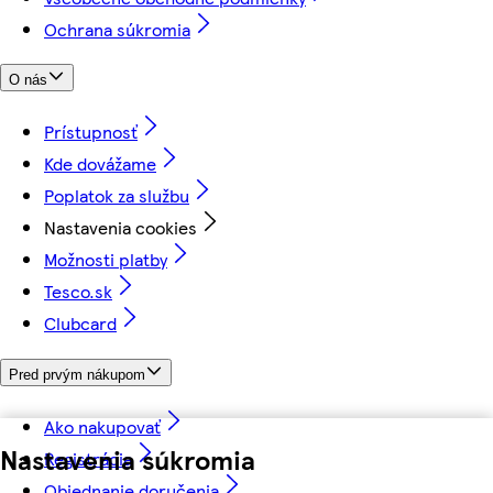
Ochrana súkromia
O nás
Prístupnosť
Kde dovážame
Poplatok za službu
Nastavenia cookies
Možnosti platby
Tesco.sk
Clubcard
Pred prvým nákupom
Ako nakupovať
Nastavenia súkromia
Registrácia
Objednanie doručenia