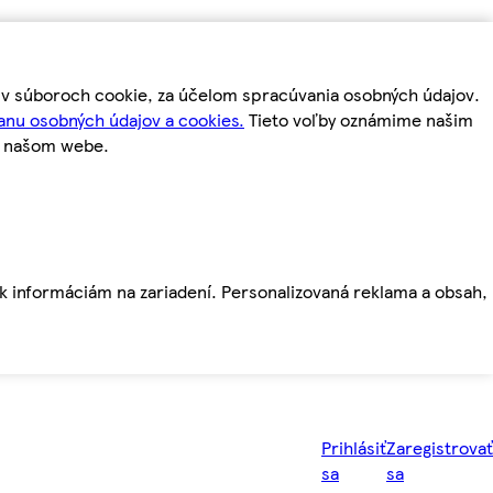
m v súboroch cookie, za účelom spracúvania osobných údajov.
anu osobných údajov a cookies.
Tieto voľby oznámime našim
a našom webe.
ť k informáciám na zariadení. Personalizovaná reklama a obsah,
Prihlásiť
Zaregistrovať
sa
sa