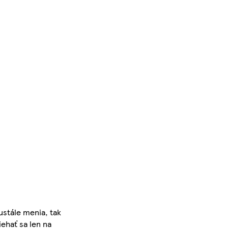
ustále menia, tak
iehať sa len na