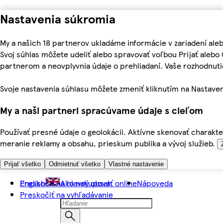
Nastavenia súkromia
My a našich 18 partnerov ukladáme informácie v zariadení ale
Svoj súhlas môžete udeliť alebo spravovať voľbou Prijať aleb
partnerom a neovplyvnia údaje o prehliadaní. Vaše rozhodnu
Svoje nastavenia súhlasu môžete zmeniť kliknutím na Nastaven
My a naši partneri spracúvame údaje s cieľom
Používať presné údaje o geolokácii. Aktívne skenovať charakter
meranie reklamy a obsahu, prieskum publika a vývoj služieb.
Prijať všetko
Odmietnuť všetko
Vlastné nastavenie
Preskočiť na hlavný obsah
English
Ako nakupovať online
Nápoveda
Preskočiť na vyhľadávanie