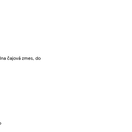
lna čajová zmes, do
o