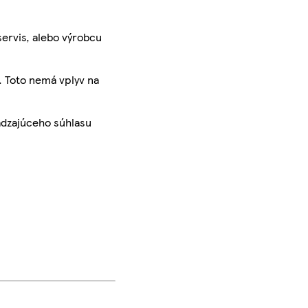
servis, alebo výrobcu
. Toto nemá vplyv na
ádzajúceho súhlasu