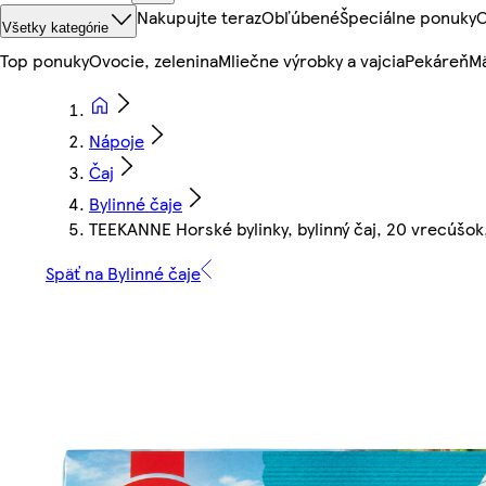
Nakupujte teraz
Obľúbené
Špeciálne ponuky
O
Všetky kategórie
Top ponuky
Ovocie, zelenina
Mliečne výrobky a vajcia
Pekáreň
Mä
Nápoje
Čaj
Bylinné čaje
TEEKANNE Horské bylinky, bylinný čaj, 20 vrecúšok
Späť na Bylinné čaje