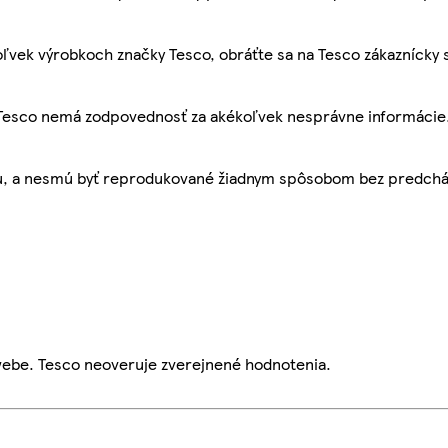
ľvek výrobkoch značky Tesco, obráťte sa na Tesco zákaznícky 
, Tesco nemá zodpovednosť za akékoľvek nesprávne informácie
bu, a nesmú byť reprodukované žiadnym spôsobom bez predch
webe. Tesco neoveruje zverejnené hodnotenia.