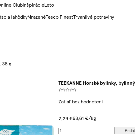
nline Club
Inšpirácie
Leto
so a lahôdky
Mrazené
Tesco Finest
Trvanlivé potraviny
, 36 g
TEEKANNE Horské bylinky, bylinný 
Zatiaľ bez hodnotení
63,61 €/kg
2,29 €
Prida