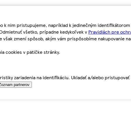
bo k nim pristupujeme, napríklad k jedinečným identifikátoro
o Odmietnuť všetko, prípadne kedykoľvek v
Pravidlách pre ochr
tie však zmení spôsob, akým vám prispôsobíme nakupovanie n
ia cookies v pätičke stránky.
istiky zariadenia na identifikáciu. Ukladať a/alebo pristupova
Zoznam partnerov