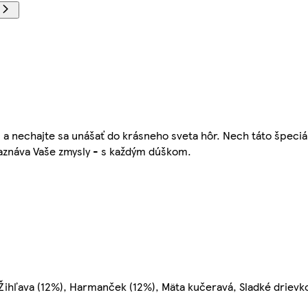
 a nechajte sa unášať do krásneho sveta hôr. Nech táto špeciá
zmaznáva Vaše zmysly - s každým dúškom.
 Žihľava (12%), Harmanček (12%), Mäta kučeravá, Sladké drievk