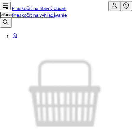
Preskočiť na hlavný obsah
Preskočiť na vyhľadávanie