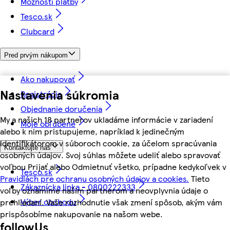
Možnosti platby
Tesco.sk
Clubcard
Pred prvým nákupom
Ako nakupovať
Nastavenia súkromia
Registrácia
Objednanie doručenia
My a našich 18 partnerov ukladáme informácie v zariadení
Moje obľúbené
alebo k nim pristupujeme, napríklad k jedinečným
identifikátorom v súboroch cookie, za účelom spracúvania
Kontaktujte nás
osobných údajov. Svoj súhlas môžete udeliť alebo spravovať
voľbou Prijať alebo Odmietnuť všetko, prípadne kedykoľvek v
Tesco.sk
Pravidlách pre ochranu osobných údajov a cookies.
Tieto
Zákaznícka linka - 0800222333
voľby oznámime našim partnerom a neovplyvnia údaje o
Výber obchodu
prehliadaní. Vaše rozhodnutie však zmení spôsob, akým vám
prispôsobíme nakupovanie na našom webe.
followUs