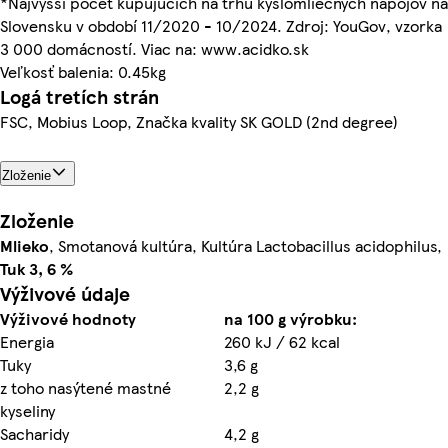
*Najvyšší počet kupujúcich na trhu kyslomliečnych nápojov na
Slovensku v období 11/2020 - 10/2024. Zdroj: YouGov, vzorka
3 000 domácností. Viac na: www.acidko.sk
Veľkosť balenia: 0.45kg
Logá tretích strán
FSC, Mobius Loop, Značka kvality SK GOLD (2nd degree)
Zloženie
Zloženie
Mlieko
, Smotanová kultúra, Kultúra Lactobacillus acidophilus,
Tuk 3, 6 %
Výživové údaje
Výživové hodnoty
na 100 g výrobku:
Energia
260 kJ / 62 kcal
Tuky
3,6 g
z toho nasýtené mastné
2,2 g
kyseliny
Sacharidy
4,2 g