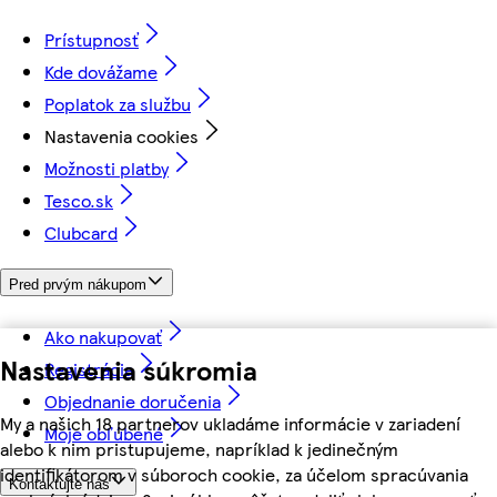
Prístupnosť
Kde dovážame
Poplatok za službu
Nastavenia cookies
Možnosti platby
Tesco.sk
Clubcard
Pred prvým nákupom
Ako nakupovať
Nastavenia súkromia
Registrácia
Objednanie doručenia
My a našich 18 partnerov ukladáme informácie v zariadení
Moje obľúbené
alebo k nim pristupujeme, napríklad k jedinečným
identifikátorom v súboroch cookie, za účelom spracúvania
Kontaktujte nás