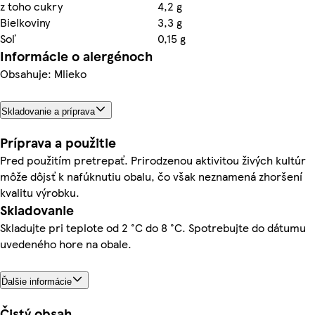
z toho cukry
4,2 g
Bielkoviny
3,3 g
Soľ
0,15 g
Informácie o alergénoch
Obsahuje: Mlieko
Skladovanie a príprava
Príprava a použitie
Pred použitím pretrepať. Prirodzenou aktivitou živých kultúr
môže dôjsť k nafúknutiu obalu, čo však neznamená zhoršení
kvalitu výrobku.
Skladovanie
Skladujte pri teplote od 2 °C do 8 °C. Spotrebujte do dátumu
uvedeného hore na obale.
Ďalšie informácie
Čistý obsah