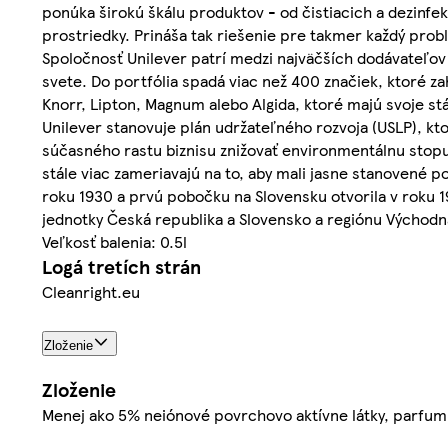
ponúka širokú škálu produktov - od čistiacich a dezinfe
prostriedky. Prináša tak riešenie pre takmer každý pro
Spoločnosť Unilever patrí medzi najväčších dodávateľov 
svete. Do portfólia spadá viac než 400 značiek, ktoré z
Knorr, Lipton, Magnum alebo Algida, ktoré majú svoje 
Unilever stanovuje plán udržateľného rozvoja (USLP), kto
súčasného rastu biznisu znižovať environmentálnu stopu
stále viac zameriavajú na to, aby mali jasne stanovené 
roku 1930 a prvú pobočku na Slovensku otvorila v roku 19
jednotky Česká republika a Slovensko a regiónu Východná
Veľkosť balenia: 0.5l
Logá tretích strán
Cleanright.eu
Zloženie
Zloženie
Menej ako 5% neiónové povrchovo aktívne látky, parfum,