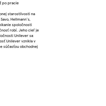
ž po pracie
nej starostlivosti na
 Savo, Hellmann's,
ikanie spoločnosti
nosť robí. Jeho cieľ je
očnosti Unilever sa
sť Unilever vznikla v
- je súčasťou obchodnej