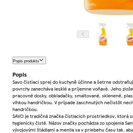
Popis produktu
Popis
Savo čistiaci sprej do kuchyně účinne a šetrne odstraňu
povrchy zanecháva lesklé a príjemne voňavé. Jeho zložen
pracovné dosky, obkladačky, smaltované, sklenené, plas
vlhkou handričkou. V prípade zaschnutých nečistôt necha
handričkou.
SAVO je tradičná značka čistiacich prostriedkov, ktorá 
hygienicky čisté. Názov značky pochádza zo spojenia Sa
vývojovými štádiami a menila sa v priebehu času tak, a