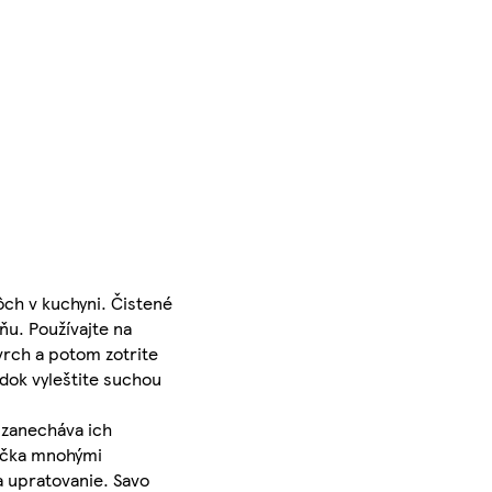
ôch v kuchyni. Čistené
ňu. Používajte na
vrch a potom zotrite
edok vyleštite suchou
 zanecháva ich
načka mnohými
a upratovanie. Savo