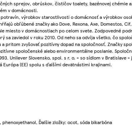
kčných sprejov, obrúskov, čističov toalety, bazénovej chémie a
blém v domácnosti.
potravín, výrobkov starostlivosti o domácnosť a výrobkov osob
ahŕňajú obľúbené značky ako Dove, Rexona, Axe, Domestos, Cif,
stále miesto v domácnostiach po celom svete. Zodpovedné podn
rý sa zaviedol v roku 2010. Od neho sa odvíja všetko, čo spoloč
 a pritom zvyšovať pozitívny dopad na spoločnosť. Značky spol
pozitívne spoločenské alebo environmentálne poslanie. Spoločno
93. Unilever Slovensko, spol. s r. o. - so sídlom v Bratislave 
 Európa (EE) spolu s ďalšími devätnástimi krajinami.
 phenoxyethanol, Ďalšie zložky: ocot, sóda bikarbóna