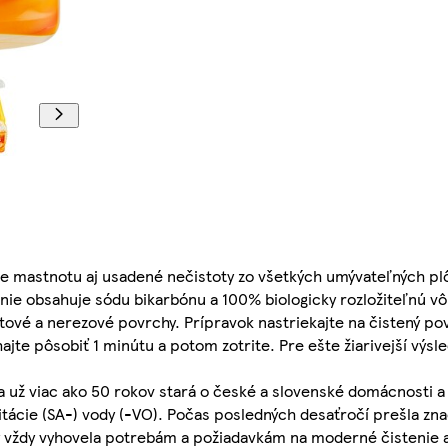
je mastnotu aj usadené nečistoty zo všetkých umývateľných pl
ie obsahuje sódu bikarbónu a 100% biologicky rozložiteľnú vô
tové a nerezové povrchy. Prípravok nastriekajte na čistený po
jte pôsobiť 1 minútu a potom zotrite. Pre ešte žiarivejší výsl
sa už viac ako 50 rokov stará o české a slovenské domácnosti a
nitácie (SA-) vody (-VO). Počas posledných desaťročí prešla z
by vždy vyhovela potrebám a požiadavkám na moderné čistenie 