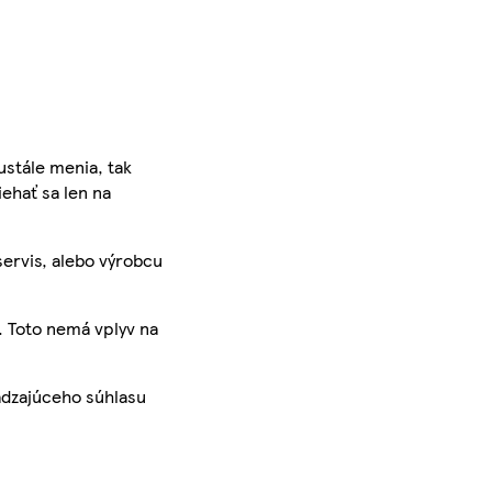
ustále menia, tak
iehať sa len na
servis, alebo výrobcu
. Toto nemá vplyv na
ádzajúceho súhlasu