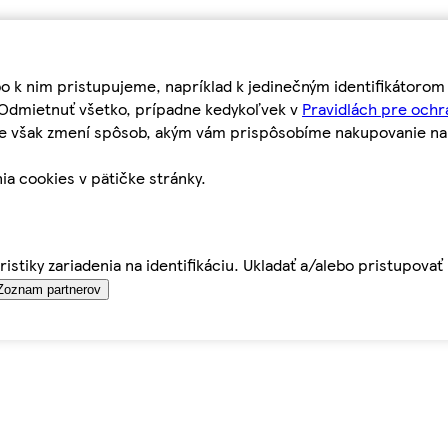
bo k nim pristupujeme, napríklad k jedinečným identifikátoro
o Odmietnuť všetko, prípadne kedykoľvek v
Pravidlách pre ochr
tie však zmení spôsob, akým vám prispôsobíme nakupovanie n
ia cookies v pätičke stránky.
istiky zariadenia na identifikáciu. Ukladať a/alebo pristupova
Zoznam partnerov