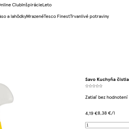
nline Club
Inšpirácie
Leto
so a lahôdky
Mrazené
Tesco Finest
Trvanlivé potraviny
Savo Kuchyňa čistia
Zatiaľ bez hodnotení
8,38 €/l
4,19 €