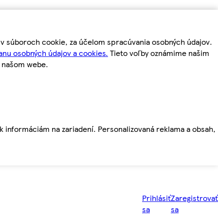
m v súboroch cookie, za účelom spracúvania osobných údajov.
anu osobných údajov a cookies.
Tieto voľby oznámime našim
a našom webe.
ť k informáciám na zariadení. Personalizovaná reklama a obsah,
Prihlásiť
Zaregistrovať
sa
sa