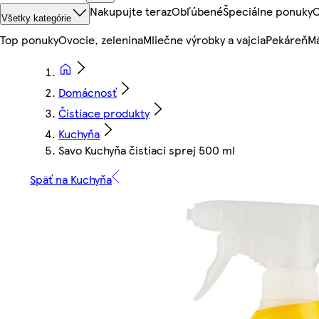
Nakupujte teraz
Obľúbené
Špeciálne ponuky
O
Všetky kategórie
Top ponuky
Ovocie, zelenina
Mliečne výrobky a vajcia
Pekáreň
Mä
Domácnosť
Čistiace produkty
Kuchyňa
Savo Kuchyňa čistiaci sprej 500 ml
Späť na Kuchyňa