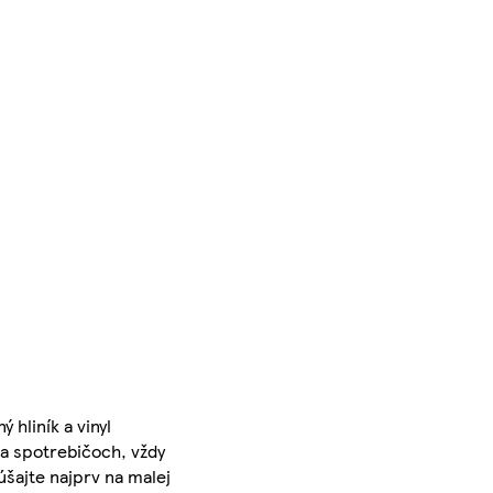
hliník a vinyl
na spotrebičoch, vždy
šajte najprv na malej