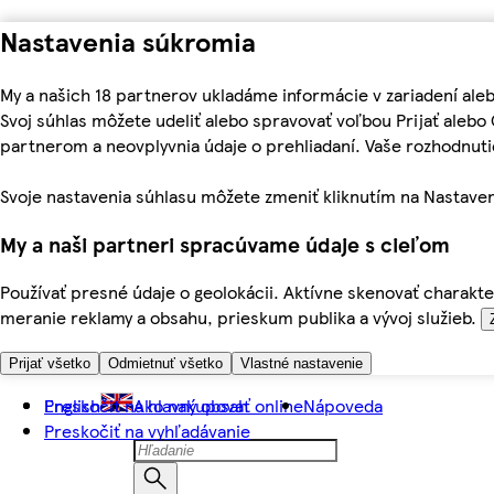
Nastavenia súkromia
My a našich 18 partnerov ukladáme informácie v zariadení ale
Svoj súhlas môžete udeliť alebo spravovať voľbou Prijať aleb
partnerom a neovplyvnia údaje o prehliadaní. Vaše rozhodnu
Svoje nastavenia súhlasu môžete zmeniť kliknutím na Nastaven
My a naši partneri spracúvame údaje s cieľom
Používať presné údaje o geolokácii. Aktívne skenovať charakter
meranie reklamy a obsahu, prieskum publika a vývoj služieb.
Prijať všetko
Odmietnuť všetko
Vlastné nastavenie
Preskočiť na hlavný obsah
English
Ako nakupovať online
Nápoveda
Preskočiť na vyhľadávanie