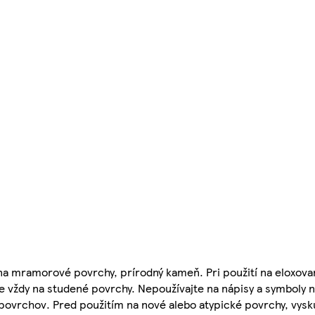
a mramorové povrchy, prírodný kameň. Pri použití na eloxovaný 
te vždy na studené povrchy. Nepoužívajte na nápisy a symboly 
povrchov. Pred použitím na nové alebo atypické povrchy, vyskú