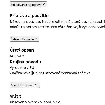
Skladovanie a príprava
Príprava a použitie
Návod na použitie: Nastriekajte na čistený povrch a zot
minútu a potom zotrite. Pre ešte žiarivejší výsledok vyl
Ďalšie informácie
Čistý obsah
500ml ℮
Krajina pôvodu
Vyrobené v EU
Značka Savo® je registrovaná ochranná známka.
Kontaktná adresa
Vrátiť
Unilever Slovensko, spol. s r.o.