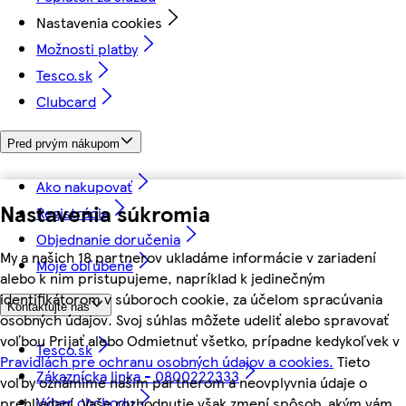
Nastavenia cookies
Možnosti platby
Tesco.sk
Clubcard
Pred prvým nákupom
Ako nakupovať
Nastavenia súkromia
Registrácia
Objednanie doručenia
My a našich 18 partnerov ukladáme informácie v zariadení
Moje obľúbené
alebo k nim pristupujeme, napríklad k jedinečným
identifikátorom v súboroch cookie, za účelom spracúvania
Kontaktujte nás
osobných údajov. Svoj súhlas môžete udeliť alebo spravovať
voľbou Prijať alebo Odmietnuť všetko, prípadne kedykoľvek v
Tesco.sk
Pravidlách pre ochranu osobných údajov a cookies.
Tieto
Zákaznícka linka - 0800222333
voľby oznámime našim partnerom a neovplyvnia údaje o
Výber obchodu
prehliadaní. Vaše rozhodnutie však zmení spôsob, akým vám