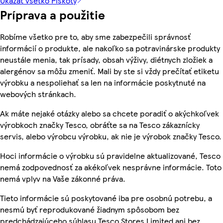
Ukázať všetko Piškóty
Príprava a použitie
Robíme všetko pre to, aby sme zabezpečili správnosť
informácií o produkte, ale nakoľko sa potravinárske produkty
neustále menia, tak prísady, obsah výživy, diétnych zložiek a
alergénov sa môžu zmeniť. Mali by ste si vždy prečítať etiketu
výrobku a nespoliehať sa len na informácie poskytnuté na
webových stránkach.
Ak máte nejaké otázky alebo sa chcete poradiť o akýchkoľvek
výrobkoch značky Tesco, obráťte sa na Tesco zákaznícky
servis, alebo výrobcu výrobku, ak nie je výrobok značky Tesco.
Hoci informácie o výrobku sú pravidelne aktualizované, Tesco
nemá zodpovednosť za akékoľvek nesprávne informácie. Toto
nemá vplyv na Vaše zákonné práva.
Tieto informácie sú poskytované iba pre osobnú potrebu, a
nesmú byť reprodukované žiadnym spôsobom bez
predchádzajúceho súhlasu Tesco Stores Limited ani bez