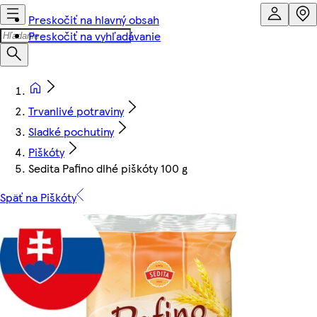
Preskočiť na hlavný obsah
Preskočiť na vyhľadávanie
Trvanlivé potraviny
Sladké pochutiny
Piškóty
Sedita Pafino dlhé piškóty 100 g
Späť na Piškóty