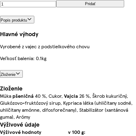
Pridať
Popis produktu
Hlavné výhody
Vyrobené z vajec z podstielkového chovu
Veľkosť balenia: 0.1kg
Zloženie
Zloženie
Múka
pšeničná
40 %, Cukor,
Vajcia
26 %, Škrob kukuričný,
Glukózovo-fruktózový sirup, Kypriaca látka (uhličitany sodné,
uhličitany amónne, difosforečnany), Stabilizátor (xantánová
guma), Arómy
Výživové údaje
Výživové hodnoty
v 100 g: