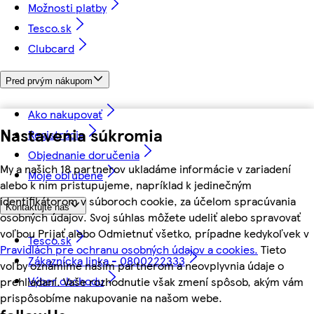
Možnosti platby
Tesco.sk
Clubcard
Pred prvým nákupom
Ako nakupovať
Nastavenia súkromia
Registrácia
Objednanie doručenia
My a našich 18 partnerov ukladáme informácie v zariadení
Moje obľúbené
alebo k nim pristupujeme, napríklad k jedinečným
identifikátorom v súboroch cookie, za účelom spracúvania
Kontaktujte nás
osobných údajov. Svoj súhlas môžete udeliť alebo spravovať
voľbou Prijať alebo Odmietnuť všetko, prípadne kedykoľvek v
Tesco.sk
Pravidlách pre ochranu osobných údajov a cookies.
Tieto
Zákaznícka linka - 0800222333
voľby oznámime našim partnerom a neovplyvnia údaje o
Výber obchodu
prehliadaní. Vaše rozhodnutie však zmení spôsob, akým vám
prispôsobíme nakupovanie na našom webe.