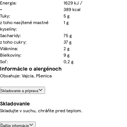
Energia:
1629 kJ /
-
389 kcal
Tuky:
5 g
z toho nasýtené mastné
1 g
kyseliny:
Sacharidy:
75 g
z toho cukry:
37 g
Vláknina:
2 g
Bielkoviny:
9 g
Soľ:
0,2 g
Informácie o alergénoch
Obsahuje: Vajcia, Pšenica
Skladovanie a príprava
Skladovanie
Skladujte v suchu, chráňte pred teplom.
Ďalšie informácie