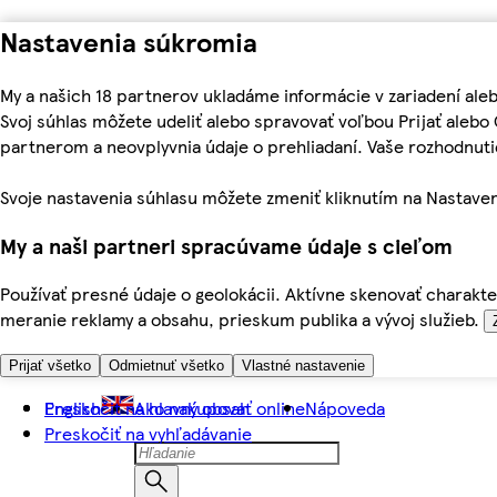
Nastavenia súkromia
My a našich 18 partnerov ukladáme informácie v zariadení ale
Svoj súhlas môžete udeliť alebo spravovať voľbou Prijať aleb
partnerom a neovplyvnia údaje o prehliadaní. Vaše rozhodnu
Svoje nastavenia súhlasu môžete zmeniť kliknutím na Nastaven
My a naši partneri spracúvame údaje s cieľom
Používať presné údaje o geolokácii. Aktívne skenovať charakter
meranie reklamy a obsahu, prieskum publika a vývoj služieb.
Prijať všetko
Odmietnuť všetko
Vlastné nastavenie
Preskočiť na hlavný obsah
English
Ako nakupovať online
Nápoveda
Preskočiť na vyhľadávanie