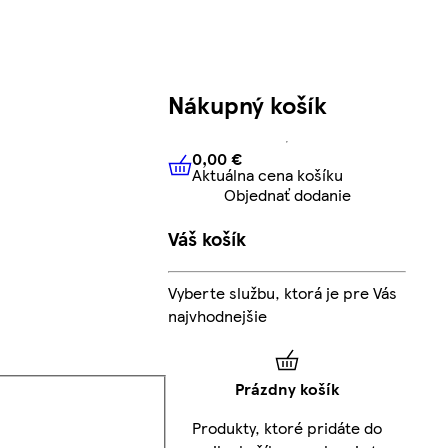
Nákupný košík
0,00 €
Aktuálna cena košíku
0,00 €
Aktuálna cena košíku
Objednať dodanie
Váš košík
Vyberte službu, ktorá je pre Vás
najvhodnejšie
Prázdny košík
Produkty, ktoré pridáte do