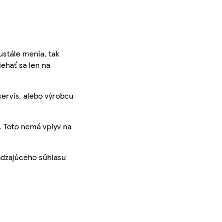
ustále menia, tak
iehať sa len na
servis, alebo výrobcu
. Toto nemá vplyv na
ádzajúceho súhlasu