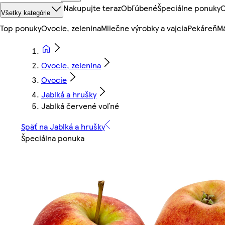
Nakupujte teraz
Obľúbené
Špeciálne ponuky
O
Všetky kategórie
Top ponuky
Ovocie, zelenina
Mliečne výrobky a vajcia
Pekáreň
Mä
Ovocie, zelenina
Ovocie
Jablká a hrušky
Jablká červené voľné
Späť na Jablká a hrušky
Špeciálna ponuka