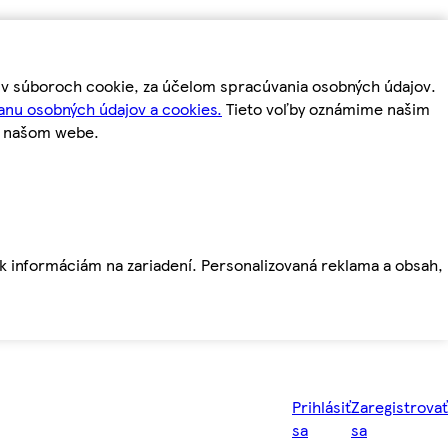
m v súboroch cookie, za účelom spracúvania osobných údajov.
anu osobných údajov a cookies.
Tieto voľby oznámime našim
a našom webe.
ť k informáciám na zariadení. Personalizovaná reklama a obsah,
Prihlásiť
Zaregistrovať
sa
sa