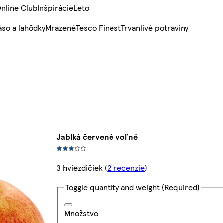
nline Club
Inšpirácie
Leto
so a lahôdky
Mrazené
Tesco Finest
Trvanlivé potraviny
Jablká červené voľné
3 hviezdičiek
(
2 recenzie
)
Toggle quantity and weight
(Required)
Množstvo