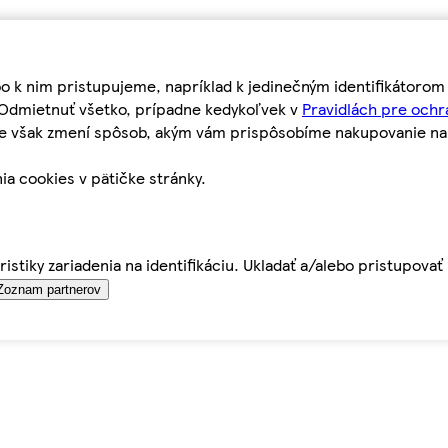
bo k nim pristupujeme, napríklad k jedinečným identifikátoro
o Odmietnuť všetko, prípadne kedykoľvek v
Pravidlách pre ochr
tie však zmení spôsob, akým vám prispôsobíme nakupovanie n
ia cookies v pätičke stránky.
istiky zariadenia na identifikáciu. Ukladať a/alebo pristupova
Zoznam partnerov