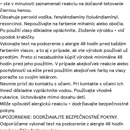
- ste v minulosti zaznamenali reakciu na dočasné tetovanie
čiernou henou.
Obsahuje peroxid vodíka, fenyléndiamíny (toluéndiamíny),
rezorcinol. Nepoužívajte na farbenie mihalníc alebo obočia.
Po použití vlasy dôkladne opláchnite. Zloženie výrobku - viď
spodok krabičky.
Vykonajte test na podozrenie z alergie 48 hodín pred každým
farbením vlasov, a to aj v prípade, ak ste výrobok používali už
predtým. Preto si nezabudnite kúpiť výrobok minimálne 48
hodín pred jeho použitím. V prípade akejkoľvek reakcie alebo
pochybností sa ešte pred použitím akejkoľvek farby na vlasy
poraďte so svojím lekárom.
Nesmie prísť do kontaktu s očami. Pri kontakte s očami ich
ihneď dôkladne vypláchnite vodou. Používajte vhodné
rukavice. Uchovávajte mimo dosahu detí.
Môže spôsobiť alergickú reakciu - dodržiavajte bezpečnostné
pokyny.
UPOZORNENIE: DODRŽIAVAJTE BEZPEČNOSTNÉ POKYNY.
Odporúčame vykonať test na podozrenie z alergie 48 hodín