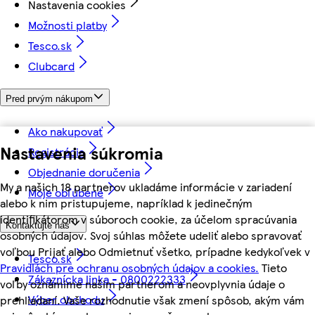
Nastavenia cookies
Možnosti platby
Tesco.sk
Clubcard
Pred prvým nákupom
Ako nakupovať
Nastavenia súkromia
Registrácia
Objednanie doručenia
My a našich 18 partnerov ukladáme informácie v zariadení
Moje obľúbené
alebo k nim pristupujeme, napríklad k jedinečným
identifikátorom v súboroch cookie, za účelom spracúvania
Kontaktujte nás
osobných údajov. Svoj súhlas môžete udeliť alebo spravovať
voľbou Prijať alebo Odmietnuť všetko, prípadne kedykoľvek v
Tesco.sk
Pravidlách pre ochranu osobných údajov a cookies.
Tieto
Zákaznícka linka - 0800222333
voľby oznámime našim partnerom a neovplyvnia údaje o
Výber obchodu
prehliadaní. Vaše rozhodnutie však zmení spôsob, akým vám