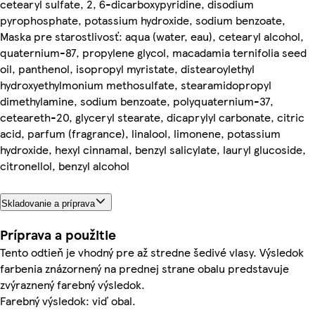
cetearyl sulfate, 2, 6-dicarboxypyridine, disodium
pyrophosphate, potassium hydroxide, sodium benzoate,
Maska pre starostlivosť: aqua (water, eau), cetearyl alcohol,
quaternium-87, propylene glycol, macadamia ternifolia seed
oil, panthenol, isopropyl myristate, distearoylethyl
hydroxyethylmonium methosulfate, stearamidopropyl
dimethylamine, sodium benzoate, polyquaternium-37,
ceteareth-20, glyceryl stearate, dicaprylyl carbonate, citric
acid, parfum (fragrance), linalool, limonene, potassium
hydroxide, hexyl cinnamal, benzyl salicylate, lauryl glucoside,
citronellol, benzyl alcohol
Skladovanie a príprava
Príprava a použitie
Tento odtieň je vhodný pre až stredne šedivé vlasy. Výsledok
farbenia znázornený na prednej strane obalu predstavuje
zvýraznený farebný výsledok.
Farebný výsledok: viď obal.