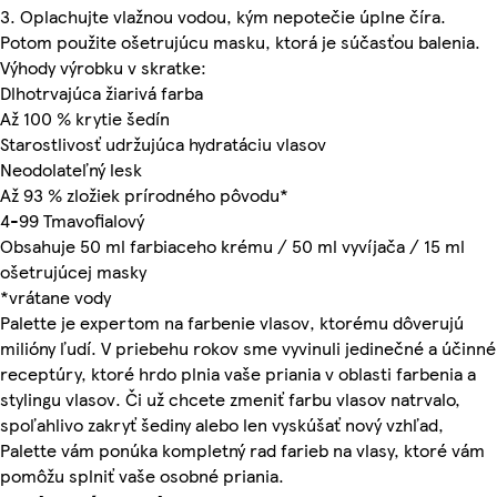
3. Oplachujte vlažnou vodou, kým nepotečie úplne číra.
Potom použite ošetrujúcu masku, ktorá je súčasťou balenia.
Výhody výrobku v skratke:
Dlhotrvajúca žiarivá farba
Až 100 % krytie šedín
Starostlivosť udržujúca hydratáciu vlasov
Neodolateľný lesk
Až 93 % zložiek prírodného pôvodu*
4-99 Tmavofialový
Obsahuje 50 ml farbiaceho krému / 50 ml vyvíjača / 15 ml
ošetrujúcej masky
*vrátane vody
Palette je expertom na farbenie vlasov, ktorému dôverujú
milióny ľudí. V priebehu rokov sme vyvinuli jedinečné a účinné
receptúry, ktoré hrdo plnia vaše priania v oblasti farbenia a
stylingu vlasov. Či už chcete zmeniť farbu vlasov natrvalo,
spoľahlivo zakryť šediny alebo len vyskúšať nový vzhľad,
Palette vám ponúka kompletný rad farieb na vlasy, ktoré vám
pomôžu splniť vaše osobné priania.