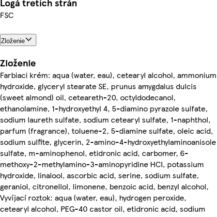
Logá tretích strán
FSC
Zloženie
Zloženie
Farbiaci krém: aqua (water, eau), cetearyl alcohol, ammonium
hydroxide, glyceryl stearate SE, prunus amygdalus dulcis
(sweet almond) oil, ceteareth-20, octyldodecanol,
ethanolamine, 1-hydroxyethyl 4, 5-diamino pyrazole sulfate,
sodium laureth sulfate, sodium cetearyl sulfate, 1-naphthol,
parfum (fragrance), toluene-2, 5-diamine sulfate, oleic acid,
sodium sulfite, glycerin, 2-amino-4-hydroxyethylaminoanisole
sulfate, m-aminophenol, etidronic acid, carbomer, 6-
methoxy-2-methylamino-3-aminopyridine HCI, potassium
hydroxide, linalool, ascorbic acid, serine, sodium sulfate,
geraniol, citronellol, limonene, benzoic acid, benzyl alcohol,
Vyvíjací roztok: aqua (water, eau), hydrogen peroxide,
cetearyl alcohol, PEG-40 castor oil, etidronic acid, sodium