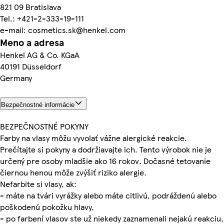
821 09 Bratislava
Tel.: +421-2-333-19-111
e-mail: cosmetics.sk@henkel.com
Meno a adresa
Henkel AG & Co. KGaA
40191 Düsseldorf
Germany
Bezpečnostné informácie
BEZPEČNOSTNÉ POKYNY
Farby na vlasy môžu vyvolať vážne alergické reakcie.
Prečítajte si pokyny a dodržiavajte ich. Tento výrobok nie je
určený pre osoby mladšie ako 16 rokov. Dočasné tetovanie
čiernou henou môže zvýšiť riziko alergie.
Nefarbite si vlasy, ak:
- máte na tvári vyrážky alebo máte citlivú, podráždenú alebo
poškodenú pokožku hlavy,
- po farbení vlasov ste už niekedy zaznamenali nejakú reakciu,