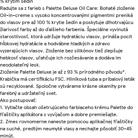
% krytím šedín
Radujte sa z farieb s Palette Deluxe Oil Care: Bohaté zloženie
Oil-in-creme s vysoko koncentrovanými pigmentmi preniká
do vlasov pre až 100 % krytie šedín a poskytuje dlhotrvajúcu
žiarivosť farby až do ďalšieho farbenia. Špeciálne vyvinutá
starostlivosť, ktorá udržuje hydratáciu vlasov, prináša pocit
hĺbkovej hydratácie a hodvábne hladkých a zdravo
vyzerajúcich vlasov. Zloženie bez silikónov tiež zlepšuje
hebkosť vlasov, uľahčuje ich rozčesávanie a dodáva im
neodolateľný lesk.
Zloženie Palette Deluxe je až z 93 % prírodného pôvodu*.
Krabička má certifikáciu FSC. Hliníková tuba a príbalový leták
sú recyklované. Spoločne vytvárame krásne okamihy pre
farebný a udržateľný svet.
Ako postupovať:
1. Vytlačte obsah ošetrujúceho farbiaceho krému Palette do
fľaštičky aplikátora s vyvíjačom a dobre premiešajte.
2. Zmes rovnomerne naneste pomocou aplikačnej fľaštičky
na suché, predtým neumyté vlasy a nechajte pôsobiť 30-45
minút.