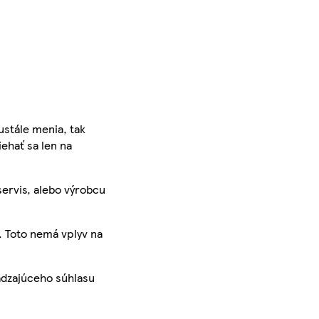
ustále menia, tak
iehať sa len na
servis, alebo výrobcu
. Toto nemá vplyv na
ádzajúceho súhlasu