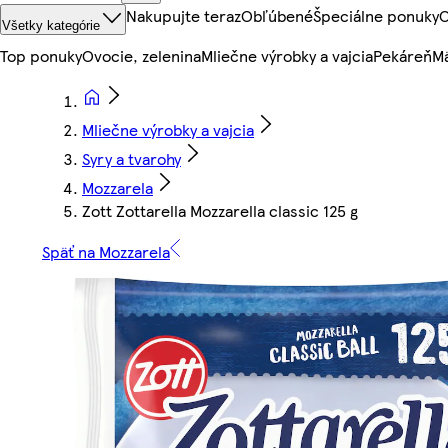
Nakupujte teraz
Obľúbené
Špeciálne ponuky
O
Všetky kategórie
Top ponuky
Ovocie, zelenina
Mliečne výrobky a vajcia
Pekáreň
Mä
Mliečne výrobky a vajcia
Syry a tvarohy
Mozzarela
Zott Zottarella Mozzarella classic 125 g
Späť na Mozzarela