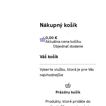
Nákupný košík
0,00 €
Aktuálna cena košíku
0,00 €
Aktuálna cena košíku
Objednať dodanie
Váš košík
Vyberte službu, ktorá je pre Vás
najvhodnejšie
Prázdny košík
Produkty, ktoré pridáte do