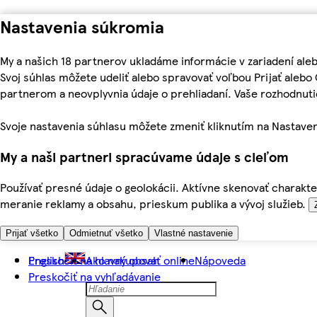
Nastavenia súkromia
My a našich 18 partnerov ukladáme informácie v zariadení ale
Svoj súhlas môžete udeliť alebo spravovať voľbou Prijať aleb
partnerom a neovplyvnia údaje o prehliadaní. Vaše rozhodnu
Svoje nastavenia súhlasu môžete zmeniť kliknutím na Nastaven
My a naši partneri spracúvame údaje s cieľom
Používať presné údaje o geolokácii. Aktívne skenovať charakter
meranie reklamy a obsahu, prieskum publika a vývoj služieb.
Prijať všetko
Odmietnuť všetko
Vlastné nastavenie
Preskočiť na hlavný obsah
English
Ako nakupovať online
Nápoveda
Preskočiť na vyhľadávanie