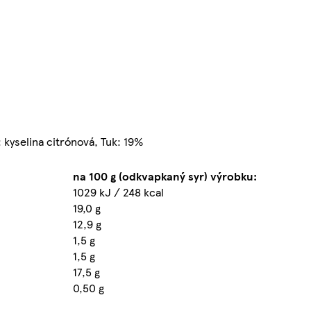
i: kyselina citrónová, Tuk: 19%
na 100 g (odkvapkaný syr) výrobku:
1029 kJ / 248 kcal
19,0 g
12,9 g
1,5 g
1,5 g
17,5 g
0,50 g