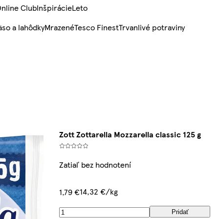
nline Club
Inšpirácie
Leto
so a lahôdky
Mrazené
Tesco Finest
Trvanlivé potraviny
Zott Zottarella Mozzarella classic 125 g
Zatiaľ bez hodnotení
14,32 €/kg
1,79 €
Pridať