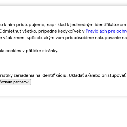
bo k nim pristupujeme, napríklad k jedinečným identifikátoro
o Odmietnuť všetko, prípadne kedykoľvek v
Pravidlách pre ochr
tie však zmení spôsob, akým vám prispôsobíme nakupovanie n
ia cookies v pätičke stránky.
istiky zariadenia na identifikáciu. Ukladať a/alebo pristupova
Zoznam partnerov