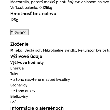
Mozzarella, parený mäkký plnotučný syr v slanom náleve
Veľkosť balenia: 0.125kg
Hmotnosť bez nálevu
125g
Zloženie
Zloženie
Mlieko
, Jedlá soľ, Mikrobiálne syridlo, Regulátor kyslost
Výživové údaje
Výživové hodnoty
Energia
Tuky
- z toho nasýtené mastné kyseliny
Sacharidy
- z toho cukry
Bielkoviny
Soľ
Informácie o alergénoch