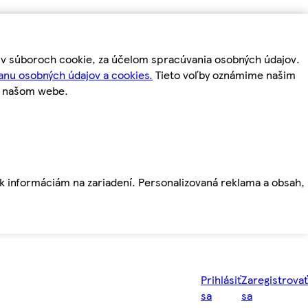
m v súboroch cookie, za účelom spracúvania osobných údajov.
anu osobných údajov a cookies.
Tieto voľby oznámime našim
a našom webe.
ť k informáciám na zariadení. Personalizovaná reklama a obsah,
Prihlásiť
Zaregistrovať
sa
sa