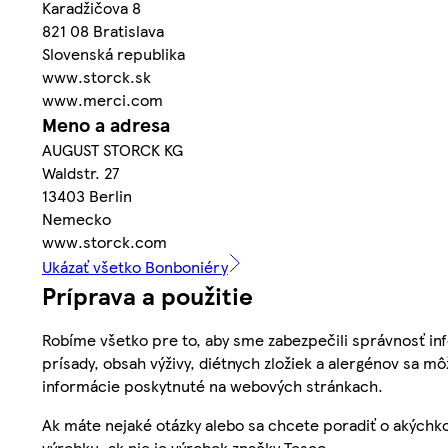
Karadžičova 8
821 08 Bratislava
Slovenská republika
www.storck.sk
www.merci.com
Meno a adresa
AUGUST STORCK KG
Waldstr. 27
13403 Berlin
Nemecko
www.storck.com
Ukázať všetko Bonboniéry
Príprava a použitie
Robíme všetko pre to, aby sme zabezpečili správnosť inf
prísady, obsah výživy, diétnych zložiek a alergénov sa mô
informácie poskytnuté na webových stránkach.
Ak máte nejaké otázky alebo sa chcete poradiť o akýchko
výrobku, ak nie je výrobok značky Tesco.