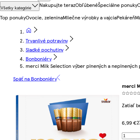
Nakupujte teraz
Obľúbené
Špeciálne ponuky
O
Všetky kategórie
Top ponuky
Ovocie, zelenina
Mliečne výrobky a vajcia
Pekáreň
Mä
Trvanlivé potraviny
Sladké pochutiny
Bonboniéry
merci Milk Selection výber plnených a neplnených p
Späť na Bonboniéry
merci M
Zatiaľ 
2
6,99 €