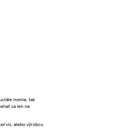
ustále menia, tak
iehať sa len na
servis, alebo výrobcu