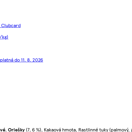
s Clubcard
/kg)
platná do 11. 8. 2026
ové
,
Oriešky
(7, 6 %), Kakaová hmota, Rastlinné tuky (palmový,