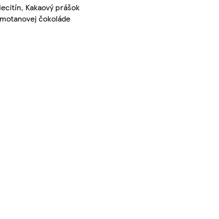
lecitín, Kakaový prášok
 smotanovej čokoláde