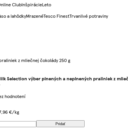
nline Club
Inšpirácie
Leto
so a lahôdky
Mrazené
Tesco Finest
Trvanlivé potraviny
raliniek z mliečnej čokolády 250 g
ilk Selection výber plnených a neplnených praliniek z mlie
bez hodnotení
7,96 €/kg
Pridať