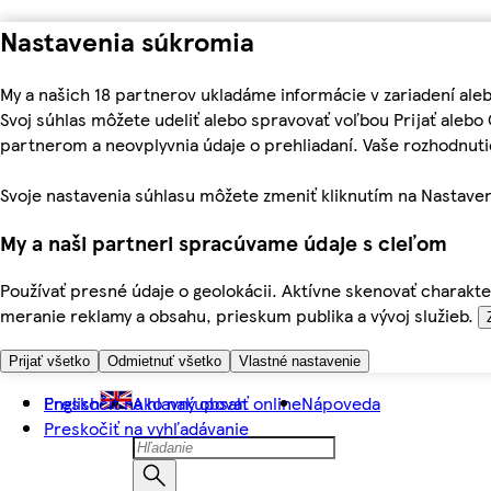
Nastavenia súkromia
My a našich 18 partnerov ukladáme informácie v zariadení ale
Svoj súhlas môžete udeliť alebo spravovať voľbou Prijať aleb
partnerom a neovplyvnia údaje o prehliadaní. Vaše rozhodnu
Svoje nastavenia súhlasu môžete zmeniť kliknutím na Nastaven
My a naši partneri spracúvame údaje s cieľom
Používať presné údaje o geolokácii. Aktívne skenovať charakter
meranie reklamy a obsahu, prieskum publika a vývoj služieb.
Prijať všetko
Odmietnuť všetko
Vlastné nastavenie
Preskočiť na hlavný obsah
English
Ako nakupovať online
Nápoveda
Preskočiť na vyhľadávanie