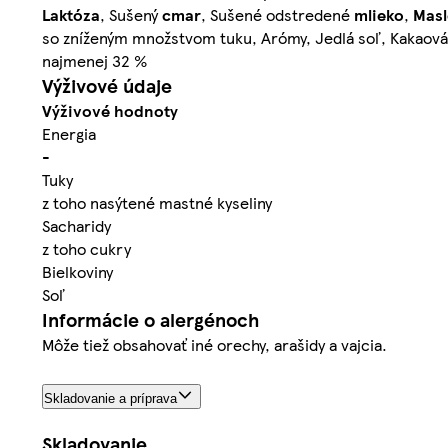
Laktóza
, Sušený
cmar
, Sušené odstredené
mlieko
,
Masl
so zníženým množstvom tuku, Arómy, Jedlá soľ, Kakaová
najmenej 32 %
Výživové údaje
Výživové hodnoty
Energia
-
Tuky
z toho nasýtené mastné kyseliny
Sacharidy
z toho cukry
Bielkoviny
Soľ
Informácie o alergénoch
Môže tiež obsahovať iné orechy, arašidy a vajcia.
Skladovanie a príprava
Skladovanie