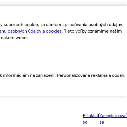
m v súboroch cookie, za účelom spracúvania osobných údajov.
anu osobných údajov a cookies.
Tieto voľby oznámime našim
a našom webe.
ť k informáciám na zariadení. Personalizovaná reklama a obsah,
Prihlásiť
Zaregistrovať
sa
sa