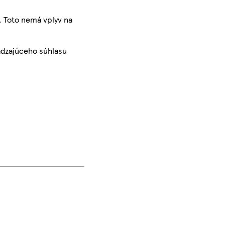
. Toto nemá vplyv na
ádzajúceho súhlasu