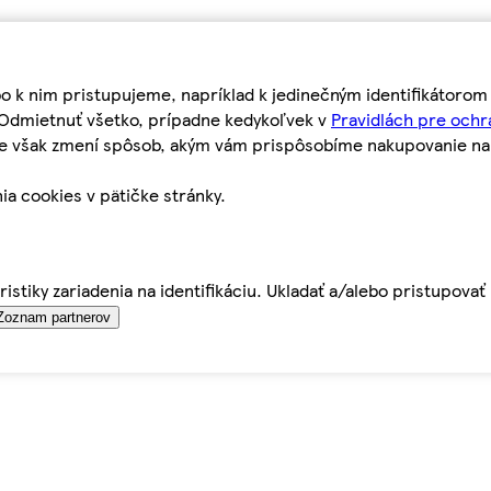
bo k nim pristupujeme, napríklad k jedinečným identifikátoro
o Odmietnuť všetko, prípadne kedykoľvek v
Pravidlách pre ochr
tie však zmení spôsob, akým vám prispôsobíme nakupovanie n
ia cookies v pätičke stránky.
istiky zariadenia na identifikáciu. Ukladať a/alebo pristupova
Zoznam partnerov