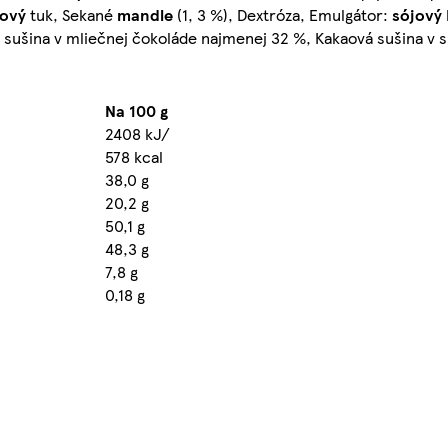
ový
tuk, Sekané
mandle
(1, 3 %), Dextróza, Emulgátor:
sójový
 sušina v mliečnej čokoláde najmenej 32 %, Kakaová sušina v
Na 100 g
2408 kJ/
578 kcal
38,0 g
20,2 g
50,1 g
48,3 g
7,8 g
0,18 g