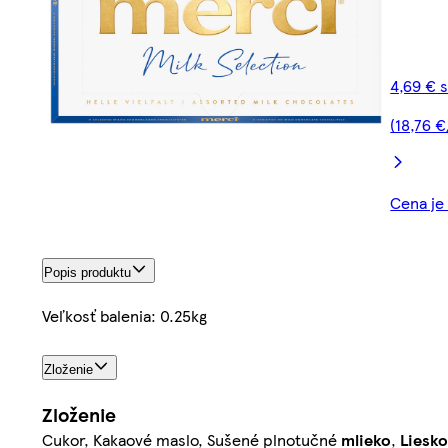
4,69 € 
(18,76 €
Cena je 
Popis produktu
Veľkosť balenia: 0.25kg
Zloženie
Zloženie
Cukor, Kakaové maslo, Sušené plnotučné
mlieko
,
Liesk