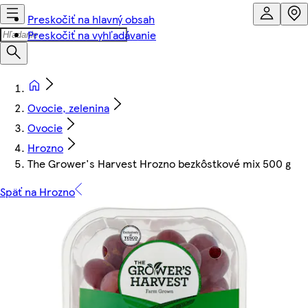
Preskočiť na hlavný obsah
Preskočiť na vyhľadávanie
Ovocie, zelenina
Ovocie
Hrozno
The Grower's Harvest Hrozno bezkôstkové mix 500 g
Späť na Hrozno