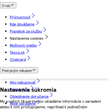
O nás
Prístupnosť
Kde dovážame
Poplatok za službu
Nastavenia cookies
Možnosti platby
Tesco.sk
Clubcard
Pred prvým nákupom
Ako nakupovať
Nastavenia súkromia
Registrácia
Objednanie doručenia
My a našich 18 partnerov ukladáme informácie v zariadení
Moje obľúbené
alebo k nim pristupujeme, napríklad k jedinečným