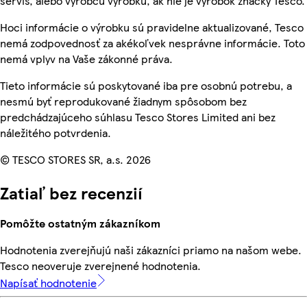
servis, alebo výrobcu výrobku, ak nie je výrobok značky Tesco.
Hoci informácie o výrobku sú pravidelne aktualizované, Tesco
nemá zodpovednosť za akékoľvek nesprávne informácie. Toto
nemá vplyv na Vaše zákonné práva.
Tieto informácie sú poskytované iba pre osobnú potrebu, a
nesmú byť reprodukované žiadnym spôsobom bez
predchádzajúceho súhlasu Tesco Stores Limited ani bez
náležitého potvrdenia.
© TESCO STORES SR, a.s. 2026
Zatiaľ bez recenzií
Pomôžte ostatným zákazníkom
Hodnotenia zverejňujú naši zákazníci priamo na našom webe.
Tesco neoveruje zverejnené hodnotenia.
Napísať hodnotenie