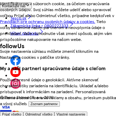
identifikátorom v súboroch cookie, za účelom spracúvania
Kontaktujte nás
osobných údajov. Svoj súhlas môžete udeliť alebo spravovať
voľbou Prijať alebo Odmietnuť všetko, prípadne kedykoľvek v
Tesco.sk
Pravidlách pre ochranu osobných údajov a cookies.
Tieto
Zákaznícka linka - 0800222333
voľby oznámime našim partnerom a neovplyvnia údaje o
Výber obchodu
prehliadaní. Vaše rozhodnutie však zmení spôsob, akým vám
prispôsobíme nakupovanie na našom webe.
followUs
Svoje nastavenia súhlasu môžete zmeniť kliknutím na
Nastavenia cookies v pätičke stránky.
My a naši partneri spracúvame údaje s cieľom
Používať presné údaje o geolokácii. Aktívne skenovať
charakteristiky zariadenia na identifikáciu. Ukladať a/alebo
pristupovať k informáciám na zariadení. Personalizovaná
©
Tesco Stores SR, a.s. 2026
reklama a obsah, meranie reklamy a obsahu, prieskum publika
a vývoj služieb.
Zoznam partnerov
Prijať všetko
Odmietnuť všetko
Vlastné nastavenie