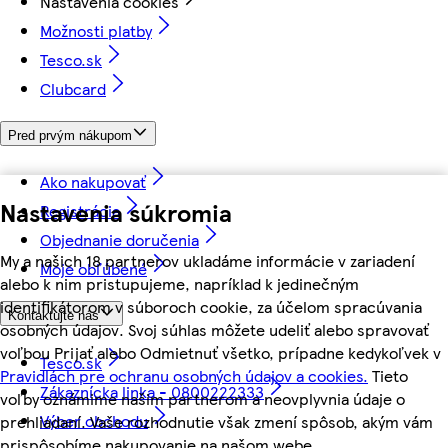
Nastavenia cookies
Možnosti platby
Tesco.sk
Clubcard
Pred prvým nákupom
Ako nakupovať
Nastavenia súkromia
Registrácia
Objednanie doručenia
My a našich 18 partnerov ukladáme informácie v zariadení
Moje obľúbené
alebo k nim pristupujeme, napríklad k jedinečným
identifikátorom v súboroch cookie, za účelom spracúvania
Kontaktujte nás
osobných údajov. Svoj súhlas môžete udeliť alebo spravovať
voľbou Prijať alebo Odmietnuť všetko, prípadne kedykoľvek v
Tesco.sk
Pravidlách pre ochranu osobných údajov a cookies.
Tieto
Zákaznícka linka - 0800222333
voľby oznámime našim partnerom a neovplyvnia údaje o
Výber obchodu
prehliadaní. Vaše rozhodnutie však zmení spôsob, akým vám
prispôsobíme nakupovanie na našom webe.