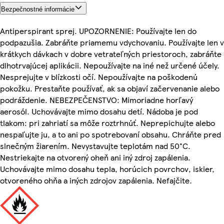
Bezpečnostné informácie
Antiperspirant sprej. UPOZORNENIE: Používajte len do
podpazušia. Zabráňte priamemu vdychovaniu. Používajte len v
krátkych dávkach v dobre vetrateľných priestoroch, zabráňte
dlhotrvajúcej aplikácii. Nepoužívajte na iné než určené účely.
Nesprejujte v blízkosti očí. Nepoužívajte na poškodenú
pokožku. Prestaňte používať, ak sa objaví začervenanie alebo
podráždenie. NEBEZPEČENSTVO: Mimoriadne horľavý
aerosól. Uchovávajte mimo dosahu detí. Nádoba je pod
tlakom: pri zahriatí sa môže roztrhnúť. Neprepichujte alebo
nespaľujte ju, a to ani po spotrebovaní obsahu. Chráňte pred
slnečným žiarením. Nevystavujte teplotám nad 50°C.
Nestriekajte na otvorený oheň ani iný zdroj zapálenia.
Uchovávajte mimo dosahu tepla, horúcich povrchov, iskier,
otvoreného ohňa a iných zdrojov zapálenia. Nefajčite.