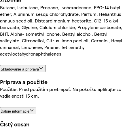
Zloženie
Butane, Isobutane, Propane, Isohexadecane, PPG-14 butyl
ether, Aluminum sesquichlorohydrate, Parfum, Helianthus
annuus seed oil, Disteardimonium hectorite, C12-15 alkyl
benzoate, Glycine, Calcium chloride, Propylene carbonate,
BHT, Alpha-isomethyl ionone, Benzyl alcohol, Benzyl
salicylate, Citronellol, Citrus limon peel oil, Geraniol, Hexyl
cinnamal, Limonene, Pinene, Tetramethyl
acetyloctahydronaphthalenes
Skladovanie a príprava
Príprava a použitie
Použitie: Pred použitím pretrepať. Na pokožku aplikujte zo
vzdialenosti 15 cm.
Ďalšie informácie
Čistý obsah