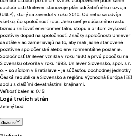
domácnostiach po celom svete. Zodpovedné podnikanie
spoločnosti Unilever stanovuje plán udržateľného rozvoja
(USLP), ktorý sa zaviedol v roku 2010. Od neho sa odvíja
všetko, čo spoločnosť robí. Jeho cieľ je súčasného rastu
biznisu znižovať environmentálnu stopu a pritom zvyšovať
pozitívny dopad na spoločnosť. Značky spoločnosti Unilever
sa stále viac zameriavajú na to, aby mali jasne stanovené
pozitívne spoločenské alebo environmentálne poslanie.
Spoločnosť Unilever vznikla v roku 1930 a prvú pobočku na
Slovensku otvorila v roku 1993. Unilever Slovensko, spol. s r.
o. - so sídlom v Bratislave - je súčasťou obchodnej jednotky
Česká republika a Slovensko a regiónu Východná Európa (EE)
spolu s ďalšími devätnástimi krajinami.
Veľkosť balenia: 0.15l
Logá tretích strán
Zelený bod
Zloženie