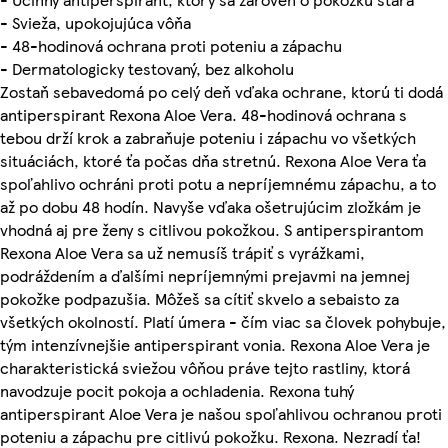
- Svieža, upokojujúca vôňa
- 48-hodinová ochrana proti poteniu a zápachu
- Dermatologicky testovaný, bez alkoholu
Zostaň sebavedomá po celý deň vďaka ochrane, ktorú ti dodá
antiperspirant Rexona Aloe Vera. 48-hodinová ochrana s
tebou drží krok a zabraňuje poteniu i zápachu vo všetkých
situáciách, ktoré ťa počas dňa stretnú. Rexona Aloe Vera ťa
spoľahlivo ochráni proti potu a nepríjemnému zápachu, a to
až po dobu 48 hodín. Navyše vďaka ošetrujúcim zložkám je
vhodná aj pre ženy s citlivou pokožkou. S antiperspirantom
Rexona Aloe Vera sa už nemusíš trápiť s vyrážkami,
podráždením a ďalšími nepríjemnými prejavmi na jemnej
pokožke podpazušia. Môžeš sa cítiť skvelo a sebaisto za
všetkých okolností. Platí úmera - čím viac sa človek pohybuje,
tým intenzívnejšie antiperspirant vonia. Rexona Aloe Vera je
charakteristická sviežou vôňou práve tejto rastliny, ktorá
navodzuje pocit pokoja a ochladenia. Rexona tuhý
antiperspirant Aloe Vera je našou spoľahlivou ochranou proti
poteniu a zápachu pre citlivú pokožku. Rexona. Nezradí ťa!