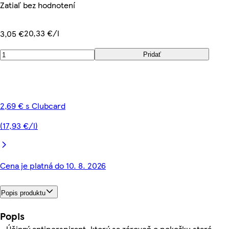
Zatiaľ bez hodnotení
20,33 €/l
3,05 €
Pridať
2,69 € s Clubcard
(17,93 €/l)
Cena je platná do 10. 8. 2026
Popis produktu
Popis
- Účinný antiperspirant, ktorý sa zároveň o pokožku stará