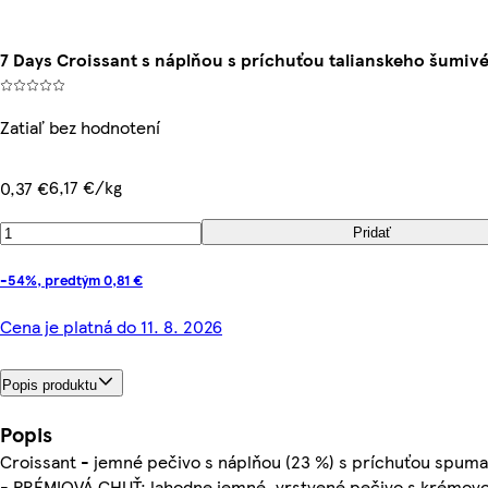
7 Days Croissant s náplňou s príchuťou talianskeho šumiv
Zatiaľ bez hodnotení
6,17 €/kg
0,37 €
Pridať
-54%, predtým 0,81 €
Cena je platná do 11. 8. 2026
Popis produktu
Popis
Croissant - jemné pečivo s náplňou (23 %) s príchuťou spuma
- PRÉMIOVÁ CHUŤ: lahodne jemné, vrstvené pečivo s krémovo