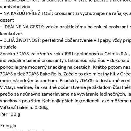
šumivého vína
- NA KAŽDÚ PRÍLEŽITOSŤ: croissant si vychutnajte na raňajky, 
dezert
- IDEÁLNE NA CESTY: vďaka praktickému baleniu si croissant 
kamkoľvek
- DLHÁ ŽIVOTNOSŤ: perfektné občerstvenie v špajzy, vždy pr
situácie
Značka 7DAYS, založená v roku 1991 spoločnosťou Chipita S.A.,
individuálne balené croissanty s lahodnou náplňou - dokonalú
pohodlia pre moderný snacking na cestách. Krátko potom nasl
7DAYS a tiež 7DAYS Bake Rolls. Začalo to ako miestny hit v Gréc
medzinárodným úspechom. Produkty 7DAYS sú dostupné vo via
V 7Days veríme, že kvalitné občerstvenie je základom šťastného
prečo sa neúnavne zameriavame na vytváranie jedinečných, 
snackov s použitím tých najlepších ingrediencií, aké môžeme n
Veľkosť balenia: 0.06kg
Per 100 g
Energia