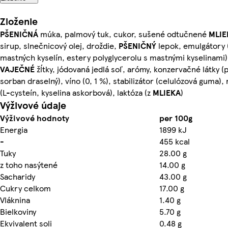
Zloženie
PŠENIČNÁ
múka, palmový tuk, cukor, sušené odtučnené
MLIE
sirup, slnečnicový olej, droždie,
PŠENIČNÝ
lepok, emulgátory 
mastných kyselín, estery polyglycerolu s mastnými kyselinami)
VAJEČNÉ
žĺtky, jódovaná jedlá soľ, arómy, konzervačné látky 
sorban draselný), víno (0, 1 %), stabilizátor (celulózová guma)
(L-cysteín, kyselina askorbová), laktóza (z
MLIEKA
)
Výživové údaje
Výživové hodnoty
per 100g
Energia
1899 kJ
-
455 kcal
Tuky
28.00 g
z toho nasýtené
14.00 g
Sacharidy
43.00 g
Cukry celkom
17.00 g
Vláknina
1.40 g
Bielkoviny
5.70 g
Ekvivalent soli
0.48 g