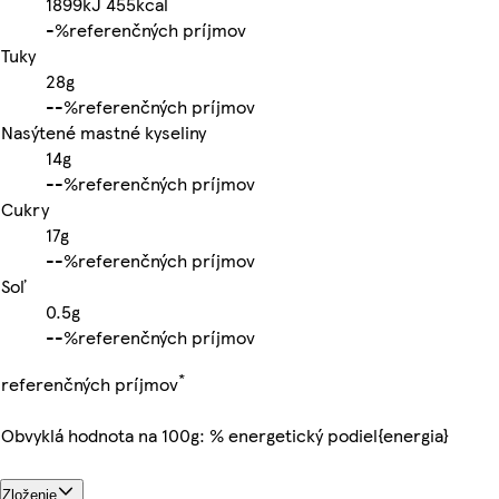
1899kJ
455kcal
-%
referenčných príjmov
Tuky
28g
-
-%
referenčných príjmov
Nasýtené mastné kyseliny
14g
-
-%
referenčných príjmov
Cukry
17g
-
-%
referenčných príjmov
Soľ
0.5g
-
-%
referenčných príjmov
*
referenčných príjmov
Obvyklá hodnota na 100g: % energetický podiel{energia}
Zloženie